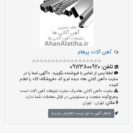
آهن آلات پرهام
تلفن:
09123800920
لطفا پس از تماس با فروشنده بگویید: «آگهی شما را در
سایت «آهن آلاتی ها» دیده ام و کد «فروشگاه-12» را اعلام
کنید»
سایت «آهن آلاتی ها»،یک سایت تبلیغات آهن آلات است
وهیچ‌گونه منفعت و مسئولیتی در قبال معاملات شما ندارد.
مکان:
تهران - تهران
انتقال آگهی به اول لیست (افزایش بازدید)