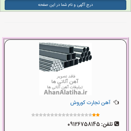
درج آگهی و نام شما در این صفحه
آهن تجارت کوروش
تلفن:
09126758145