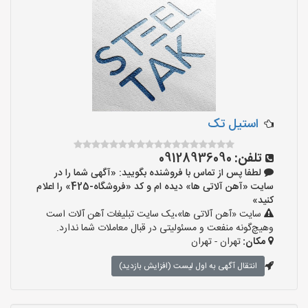
استیل تک
تلفن:
09128936090
لطفا پس از تماس با فروشنده بگویید: «آگهی شما را در
سایت «آهن آلاتی ها» دیده ام و کد «فروشگاه-425» را اعلام
کنید»
سایت «آهن آلاتی ها»،یک سایت تبلیغات آهن آلات است
وهیچ‌گونه منفعت و مسئولیتی در قبال معاملات شما ندارد.
مکان:
تهران - تهران
انتقال آگهی به اول لیست (افزایش بازدید)