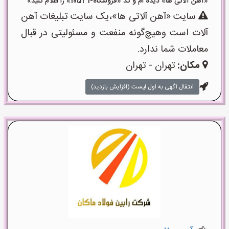
«آهن آلاتی ها» دیده ام و کد «فروشگاه-10531» را اعلام کنید»
سایت «آهن آلاتی ها»،یک سایت تبلیغات آهن
آلات است وهیچ‌گونه منفعت و مسئولیتی در قبال
معاملات شما ندارد.
مکان:
تهران - تهران
انتقال آگهی به اول لیست (افزایش بازدید)