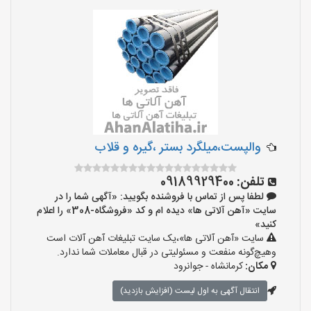
والپست،میلگرد بستر ،گیره و قلاب
تلفن:
09189929400
لطفا پس از تماس با فروشنده بگویید: «آگهی شما را در
سایت «آهن آلاتی ها» دیده ام و کد «فروشگاه-308» را اعلام
کنید»
سایت «آهن آلاتی ها»،یک سایت تبلیغات آهن آلات است
وهیچ‌گونه منفعت و مسئولیتی در قبال معاملات شما ندارد.
مکان:
کرمانشاه - جوانرود
انتقال آگهی به اول لیست (افزایش بازدید)