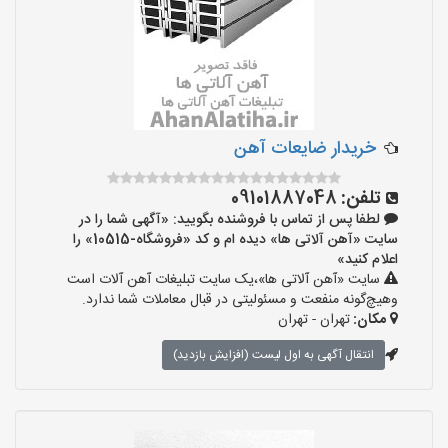
خریدار ضایعات آهن
تلفن:
09101887048
لطفا پس از تماس با فروشنده بگویید: «آگهی شما را در
سایت «آهن آلاتی ها» دیده ام و کد «فروشگاه-10515» را
اعلام کنید»
سایت «آهن آلاتی ها»،یک سایت تبلیغات آهن آلات است
وهیچ‌گونه منفعت و مسئولیتی در قبال معاملات شما ندارد.
مکان:
تهران - تهران
انتقال آگهی به اول لیست (افزایش بازدید)