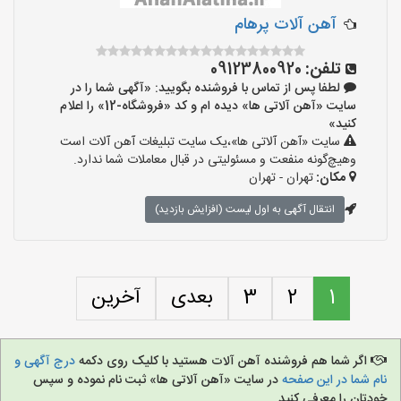
آهن آلات پرهام
تلفن:
09123800920
لطفا پس از تماس با فروشنده بگویید: «آگهی شما را در
سایت «آهن آلاتی ها» دیده ام و کد «فروشگاه-12» را اعلام
کنید»
سایت «آهن آلاتی ها»،یک سایت تبلیغات آهن آلات است
وهیچ‌گونه منفعت و مسئولیتی در قبال معاملات شما ندارد.
مکان:
تهران - تهران
انتقال آگهی به اول لیست (افزایش بازدید)
1
2
3
بعدی
آخرین
اگر شما هم فروشنده آهن آلات هستید با کلیک روی دکمه
درج آگهی و
نام شما در این صفحه
در سایت «آهن آلاتی ها» ثبت نام نموده و سپس
خودتان را معرفی کنید.