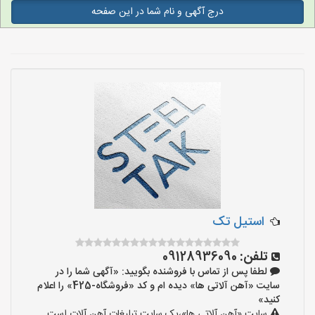
درج آگهی و نام شما در این صفحه
استیل تک
تلفن:
09128936090
لطفا پس از تماس با فروشنده بگویید: «آگهی شما را در
سایت «آهن آلاتی ها» دیده ام و کد «فروشگاه-425» را اعلام
کنید»
سایت «آهن آلاتی ها»،یک سایت تبلیغات آهن آلات است