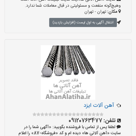
وهیچ‌گونه منفعت و مسئولیتی در قبال معاملات شما ندارد.
مکان:
تهران - تهران
انتقال آگهی به اول لیست (افزایش بازدید)
آهن آلات ایزد
تلفن:
09120763477
لطفا پس از تماس با فروشنده بگویید: «آگهی شما را در
سایت «آهن آلاتی ها» دیده ام و کد «فروشگاه-87» را اعلام