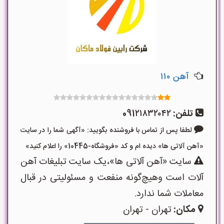
آهن ۱۱۰
تلفن:
091۲۱۸۳۲۰۴۲
لطفا پس از تماس با فروشنده بگویید: «آگهی شما را در سایت
«آهن آلاتی ها» دیده ام و کد «فروشگاه-10445» را اعلام کنید»
سایت «آهن آلاتی ها»،یک سایت تبلیغات آهن
آلات است وهیچ‌گونه منفعت و مسئولیتی در قبال
معاملات شما ندارد.
مکان:
تهران - تهران