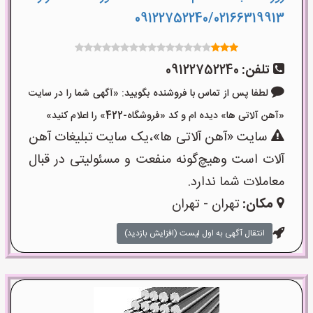
09122752240/02166319913
تلفن:
09122752240
لطفا پس از تماس با فروشنده بگویید: «آگهی شما را در سایت
«آهن آلاتی ها» دیده ام و کد «فروشگاه-422» را اعلام کنید»
سایت «آهن آلاتی ها»،یک سایت تبلیغات آهن
آلات است وهیچ‌گونه منفعت و مسئولیتی در قبال
معاملات شما ندارد.
مکان:
تهران - تهران
انتقال آگهی به اول لیست (افزایش بازدید)