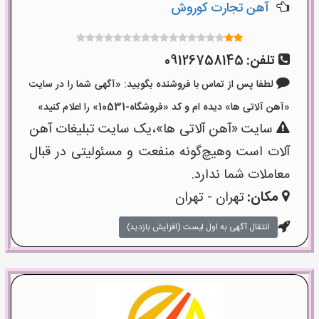
آهن تجارت کوروش
تلفن:
09126758145
لطفا پس از تماس با فروشنده بگویید: «آگهی شما را در سایت
«آهن آلاتی ها» دیده ام و کد «فروشگاه-10531» را اعلام کنید»
سایت «آهن آلاتی ها»،یک سایت تبلیغات آهن
آلات است وهیچ‌گونه منفعت و مسئولیتی در قبال
معاملات شما ندارد.
مکان:
تهران - تهران
انتقال آگهی به اول لیست (افزایش بازدید)