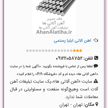
اهن الاتی ایلیا رستمی
تلفن:
09122058752
لطفا پس از تماس با فروشنده بگویید: «آگهی شما را در سایت
«آهن آلاتی ها» دیده ام و کد «فروشگاه-419» را اعلام کنید»
سایت «آهن آلاتی ها»،یک سایت تبلیغات آهن
آلات است وهیچ‌گونه منفعت و مسئولیتی در قبال
معاملات شما ندارد.
مکان:
تهران - تهران