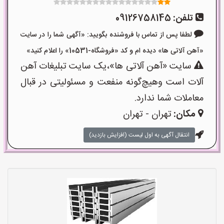
تلفن:
09126758145
لطفا پس از تماس با فروشنده بگویید: «آگهی شما را در سایت
«آهن آلاتی ها» دیده ام و کد «فروشگاه-10531» را اعلام کنید»
سایت «آهن آلاتی ها»،یک سایت تبلیغات آهن
آلات است وهیچ‌گونه منفعت و مسئولیتی در قبال
معاملات شما ندارد.
مکان:
تهران - تهران
انتقال آگهی به اول لیست (افزایش بازدید)