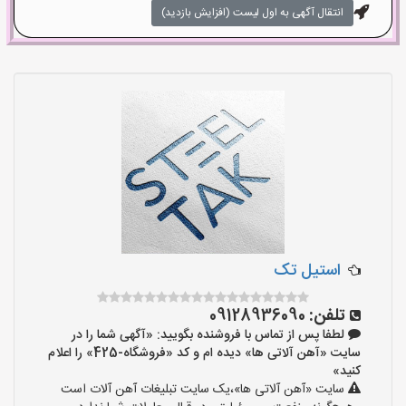
انتقال آگهی به اول لیست (افزایش بازدید)
استیل تک
تلفن:
09128936090
لطفا پس از تماس با فروشنده بگویید: «آگهی شما را در
سایت «آهن آلاتی ها» دیده ام و کد «فروشگاه-425» را اعلام
کنید»
سایت «آهن آلاتی ها»،یک سایت تبلیغات آهن آلات است