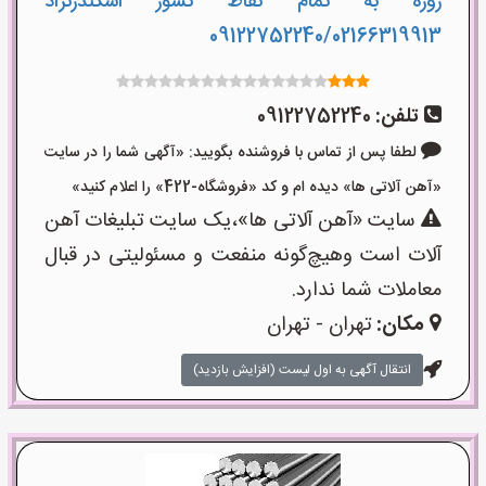
روزه به تمام نقاط کشور اسکندرنژاد
09122752240/02166319913
تلفن:
09122752240
لطفا پس از تماس با فروشنده بگویید: «آگهی شما را در سایت
«آهن آلاتی ها» دیده ام و کد «فروشگاه-422» را اعلام کنید»
سایت «آهن آلاتی ها»،یک سایت تبلیغات آهن
آلات است وهیچ‌گونه منفعت و مسئولیتی در قبال
معاملات شما ندارد.
مکان:
تهران - تهران
انتقال آگهی به اول لیست (افزایش بازدید)