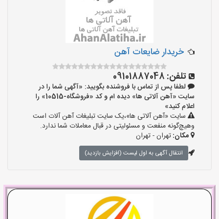
خریدار ضایعات آهن
تلفن:
09101887048
لطفا پس از تماس با فروشنده بگویید: «آگهی شما را در
سایت «آهن آلاتی ها» دیده ام و کد «فروشگاه-10515» را
اعلام کنید»
سایت «آهن آلاتی ها»،یک سایت تبلیغات آهن آلات است
وهیچ‌گونه منفعت و مسئولیتی در قبال معاملات شما ندارد.
مکان:
تهران - تهران
انتقال آگهی به اول لیست (افزایش بازدید)