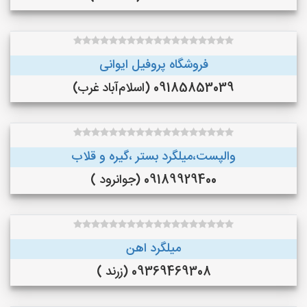
فروشگاه پروفیل ایوانی
09185853039 (اسلام‌آباد غرب)
والپست،میلگرد بستر ،گیره و قلاب
09189929400 (جوانرود )
میلگرد اهن
09369469308 (زرند )