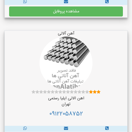
مشاهده پروفایل
آهن آلاتی
اهن الاتی ایلیا رستمی
تهران
09122058752