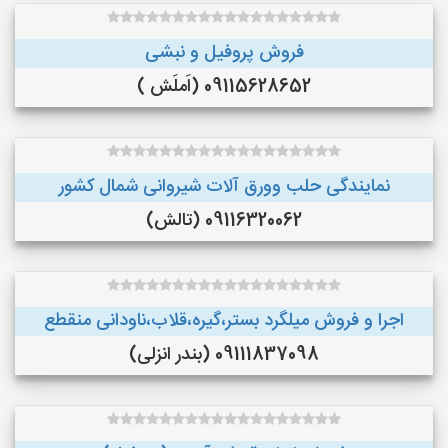
فروش پروفیل و نبشی
09115628652 (اَملَش )
نمایندگی حلب وورق آلات شیروانی شمال کشور
09116320062 (تالش)
اجرا و فروش میلگرد بستر،گیره،قلاب،ناودانی منقطع
09111837098 (بندر انزلی)