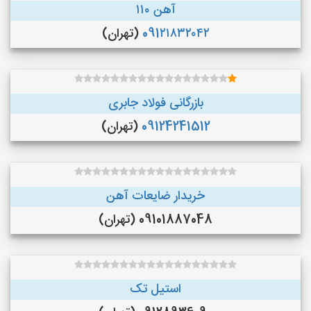
آهن ۱۱۰
091۲۱۸۳۲۰۴۲
(تهران)
بازرگانی فولاد جابری
09124241512
(تهران)
خریدار ضایعات آهن
09101887048 (تهران)
استیل تک