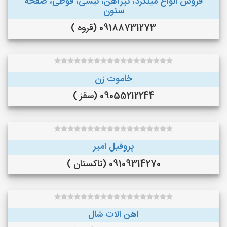
فروش انواع میلگرد، تیرآهن، نبشی، قوطی، صفحه
ستون
09188731273 (قروه )
خاموت زن
09055212244 (سقز )
پروفیل امیر
09109314270 (تاکستان )
اهن الات شال