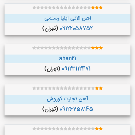
اهن الاتی ایلیا رستمی
09122058752
(تهران)
ahan21
09123112471
(تهران)
آهن تجارت کوروش
09126758145
(تهران)