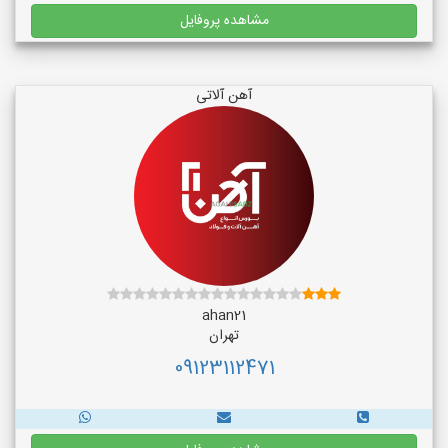
مشاهده پروفایل
آهن آلاتی
ahan21
تهران
09123112471