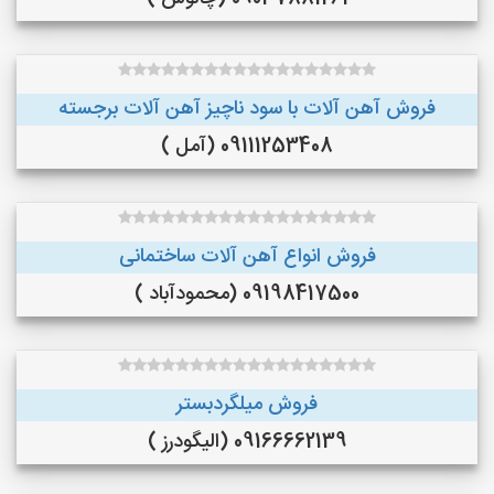
فروش آهن آلات با سود ناچیز آهن آلات برجسته
09111253408 (آمل )
فروش انواع آهن آلات ساختمانی
09198417500 (محمودآباد )
فروش میلگردبستر
09166662139 (الیگودرز )