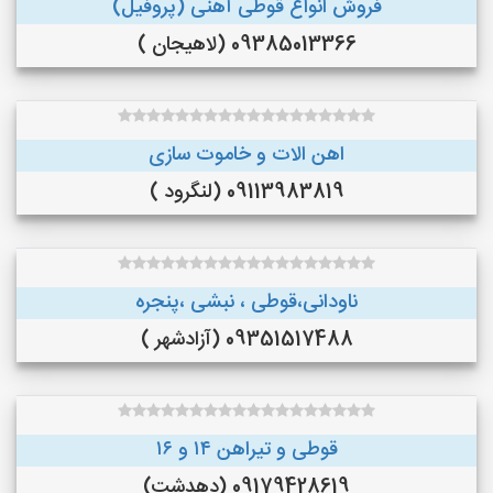
فروش انواع قوطی آهنی (پروفیل)
09385013366 (لاهیجان )
اهن الات و خاموت سازی
09113983819 (لنگرود )
ناودانی،قوطی ، نبشی ،پنجره
09351517488 (آزادشهر )
قوطی و تیراهن ۱۴ و ۱۶
09179428619 (دهدشت)