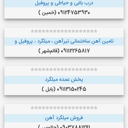
درب باغی و حیاطی و پروفیل
09124753930 (خمین )
تامین آهن ساختمانی تیرآهن ، میلگرد ، پروفیل و
09112265817 (قائم‌شهر )
پخش عمده میلگرد
09113150245 (بابل )
فروش میلگرد آهن
09037881261 (چالوس )