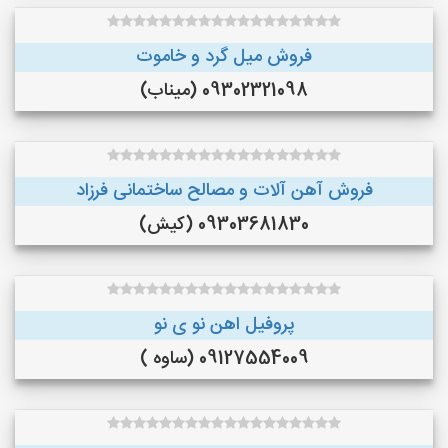
فروش میل گرد و خاموت
09302321098 (میناب)
فروش آهن آلات و مصالح ساختمانی فرزاد
09303681830 (کیش)
پروفیل اهن نو ی نو
09127554009 (ساوه )