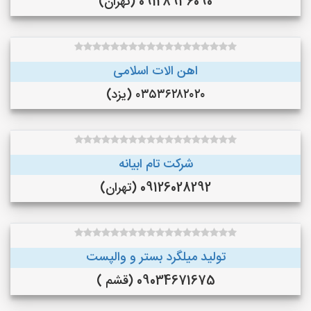
09128936090 (تهران)
اهن الات اسلامی
۰۳۵۳۶۲۸۲۰۲۰ (یزد)
شرکت تام ابیانه
09126028292 (تهران)
تولید میلگرد بستر و والپست
09034671675 (قشم )