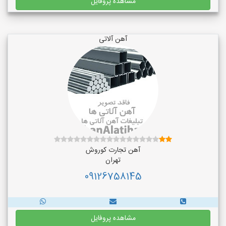
مشاهده پروفایل
آهن آلاتی
آهن تجارت کوروش
تهران
09126758145
مشاهده پروفایل