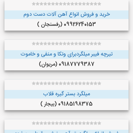
خرید و فروش انواع آهن آلات دست دوم
09926240153 (رفسنجان )
تیرچه فیبر میلگردبرای وتکا و منفی و خاموت
09187779387 (مریوان)
میلگرد بستر گیره قلاب
09185198375 (بیجار )