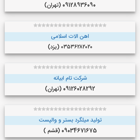
09128936090 (تهران)
اهن الات اسلامی
۰۳۵۳۶۲۸۲۰۲۰ (یزد)
شرکت تام ابیانه
09126028292 (تهران)
تولید میلگرد بستر و والپست
09034671675 (قشم )