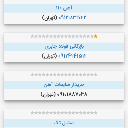
آهن ۱۱۰
091۲۱۸۳۲۰۴۲
(تهران)
بازرگانی فولاد جابری
09124241512
(تهران)
خریدار ضایعات آهن
09101887048 (تهران)
استیل تک