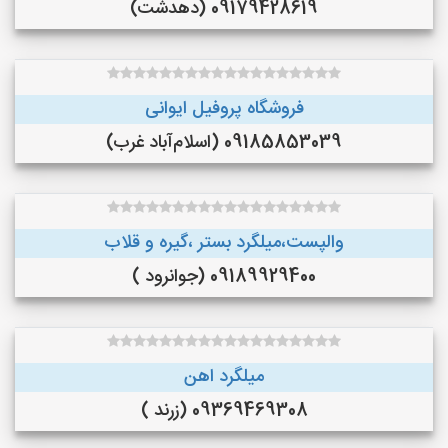
09179428619 (دهدشت)
فروشگاه پروفیل ایوانی
09185853039 (اسلام‌آباد غرب)
والپست،میلگرد بستر ،گیره و قلاب
09189929400 (جوانرود )
میلگرد اهن
09369469308 (زرند )