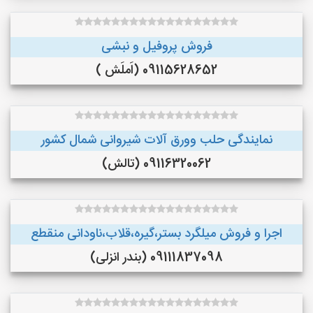
فروش پروفیل و نبشی
09115628652 (اَملَش )
نمایندگی حلب وورق آلات شیروانی شمال کشور
09116320062 (تالش)
اجرا و فروش میلگرد بستر،گیره،قلاب،ناودانی منقطع
09111837098 (بندر انزلی)