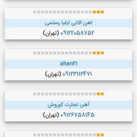
اهن الاتی ایلیا رستمی
09122058752
(تهران)
ahan21
09123112471
(تهران)
آهن تجارت کوروش
09126758145
(تهران)