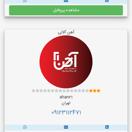
مشاهده پروفایل
آهن آلاتی
ahan21
تهران
09123112471