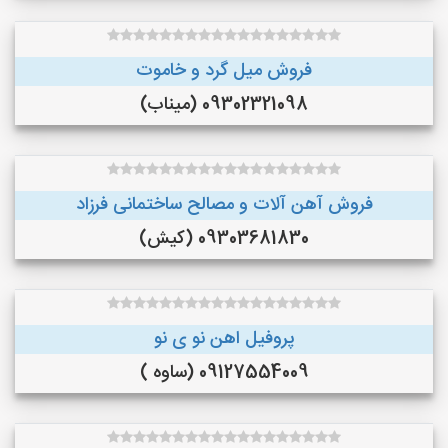
فروش میل گرد و خاموت
09302321098 (میناب)
فروش آهن آلات و مصالح ساختمانی فرزاد
09303681830 (کیش)
پروفیل اهن نو ی نو
09127554009 (ساوه )