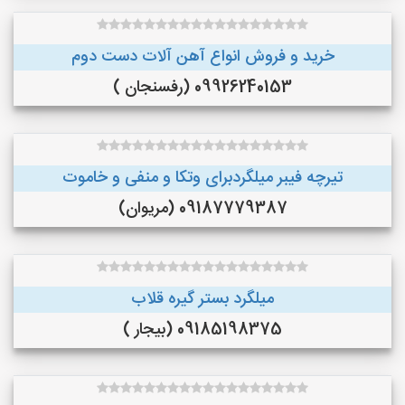
خرید و فروش انواع آهن آلات دست دوم
09926240153 (رفسنجان )
تیرچه فیبر میلگردبرای وتکا و منفی و خاموت
09187779387 (مریوان)
میلگرد بستر گیره قلاب
09185198375 (بیجار )