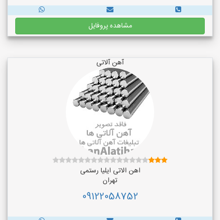
مشاهده پروفایل
آهن آلاتی
اهن الاتی ایلیا رستمی
تهران
09122058752