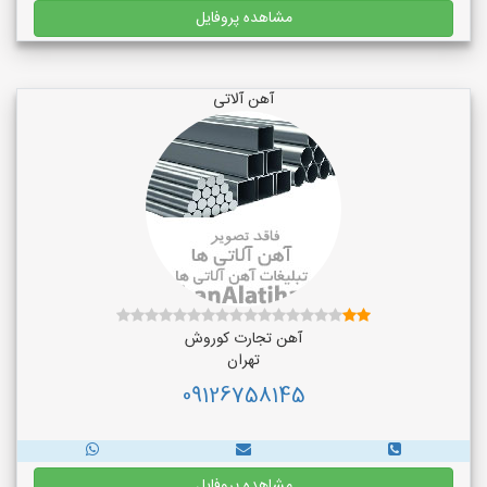
مشاهده پروفایل
آهن آلاتی
آهن تجارت کوروش
تهران
09126758145
مشاهده پروفایل