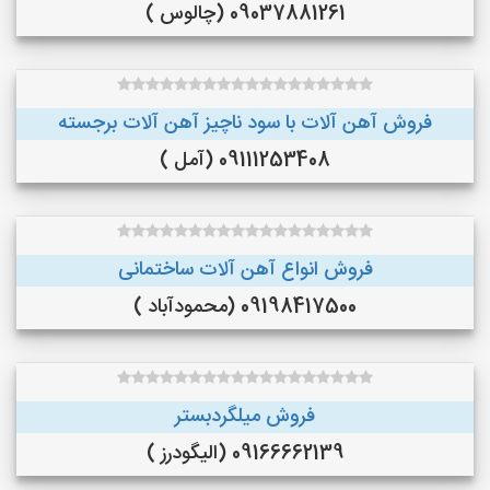
09037881261 (چالوس )
فروش آهن آلات با سود ناچیز آهن آلات برجسته
09111253408 (آمل )
فروش انواع آهن آلات ساختمانی
09198417500 (محمودآباد )
فروش میلگردبستر
09166662139 (الیگودرز )