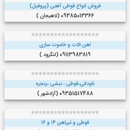
فروش انواع قوطی آهنی (پروفیل)
09385013366 (لاهیجان )
اهن الات و خاموت سازی
09113983819 (لنگرود )
ناودانی،قوطی ، نبشی ،پنجره
09351517488 (آزادشهر )
قوطی و تیراهن ۱۴ و ۱۶