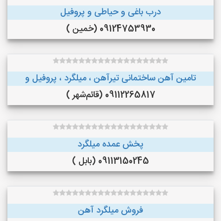
درب باغی و حیاطی و پروفیل
09124753930 (خمین )
تامین آهن ساختمانی تیرآهن ، میلگرد ، پروفیل و
09112265817 (قائم‌شهر )
پخش عمده میلگرد
09113150245 (بابل )
فروش میلگرد آهن