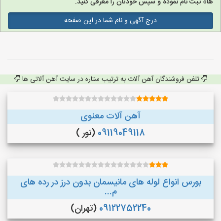
ها» ثبت نام نموده و سپس خودتان را معرفی کنید.
درج آگهی و نام شما در این صفحه
تلفن فروشندگان آهن آلات به ترتیب ستاره در سایت آهن آلاتی ها
آهن آلات معنوی
09119049118
(نور )
بورس انواع لوله های مانیسمان بدون درز در رده های
م...
09122752240
(تهران)