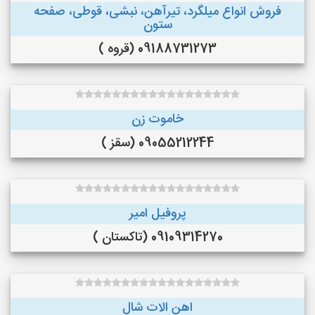
فروش انواع میلگرد، تیرآهن، نبشی، قوطی، صفحه
ستون
09188731273 (قروه )
خاموت زن
09055212244 (سقز )
پروفیل امیر
09109314270 (تاکستان )
اهن الات شال