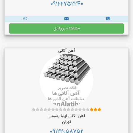
09122752240
مشاهده پروفایل
آهن آلاتی
اهن الاتی ایلیا رستمی
تهران
09122058752