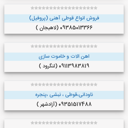
فروش انواع قوطی آهنی (پروفیل)
09385013366 (لاهیجان )
اهن الات و خاموت سازی
09113983819 (لنگرود )
ناودانی،قوطی ، نبشی ،پنجره
09351517488 (آزادشهر )