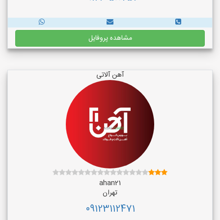
مشاهده پروفایل
آهن آلاتی
ahan21
تهران
09123112471