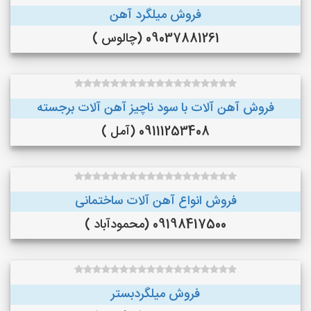
فروش میلگرد آهن
09037881261 (چالوس )
فروش آهن آلات با سود ناچیز آهن آلات برجسته
09111253408 (آمل )
فروش انواع آهن آلات ساختمانی
09198417500 (محمودآباد )
فروش میلگردبستر