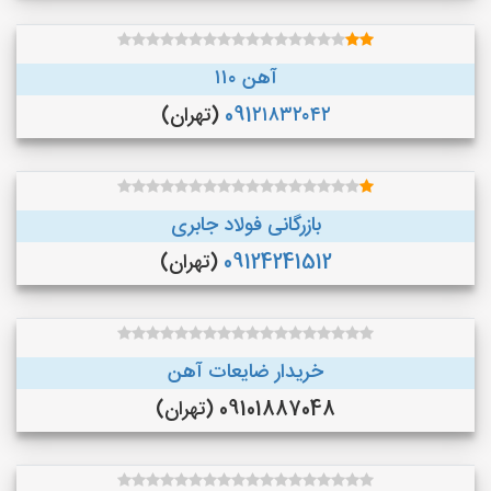
آهن ۱۱۰
091۲۱۸۳۲۰۴۲
(تهران)
بازرگانی فولاد جابری
09124241512
(تهران)
خریدار ضایعات آهن
09101887048 (تهران)