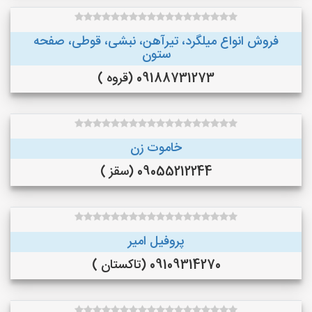
فروش انواع میلگرد، تیرآهن، نبشی، قوطی، صفحه
ستون
09188731273 (قروه )
خاموت زن
09055212244 (سقز )
پروفیل امیر
09109314270 (تاکستان )