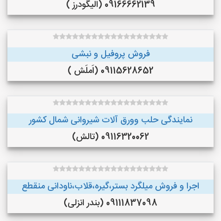
09166662139 (الیگودرز )
فروش پروفیل و نبشی
09115628652 (اَملَش )
نمایندگی حلب وورق آلات شیروانی شمال کشور
09116320062 (تالش)
اجرا و فروش میلگرد بستر،گیره،قلاب،ناودانی منقطع
09111837098 (بندر انزلی)