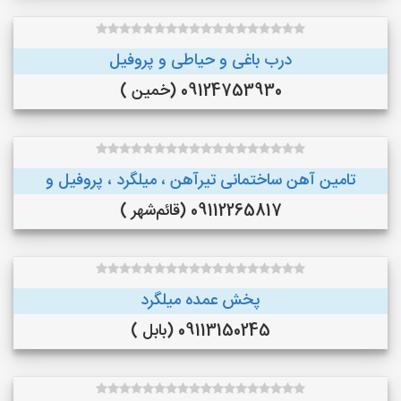
درب باغی و حیاطی و پروفیل
09124753930 (خمین )
تامین آهن ساختمانی تیرآهن ، میلگرد ، پروفیل و
09112265817 (قائم‌شهر )
پخش عمده میلگرد
09113150245 (بابل )