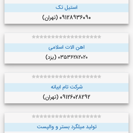
استیل تک
09128936090 (تهران)
اهن الات اسلامی
۰۳۵۳۶۲۸۲۰۲۰ (یزد)
شرکت تام ابیانه
09126028292 (تهران)
تولید میلگرد بستر و والپست