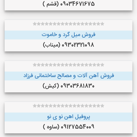
09034671675 (قشم )
فروش میل گرد و خاموت
09302321098 (میناب)
فروش آهن آلات و مصالح ساختمانی فرزاد
09303681830 (کیش)
پروفیل اهن نو ی نو
09127554009 (ساوه )