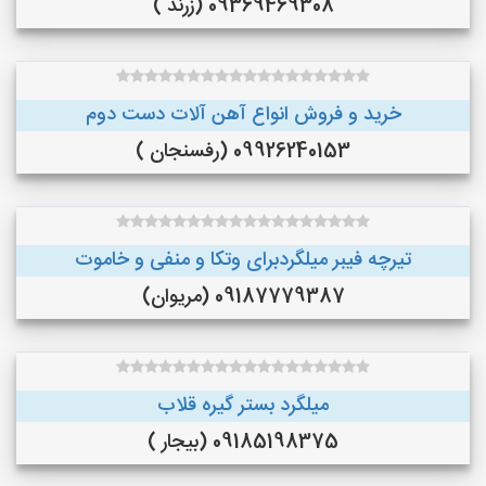
09369469308 (زرند )
خرید و فروش انواع آهن آلات دست دوم
09926240153 (رفسنجان )
تیرچه فیبر میلگردبرای وتکا و منفی و خاموت
09187779387 (مریوان)
میلگرد بستر گیره قلاب
09185198375 (بیجار )