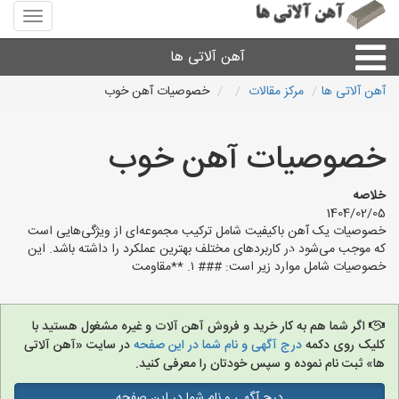
منوی
سایت
آهن
آهن آلاتی ها
آلاتی
ها
آهن آلاتی ها
مرکز مقالات
خصوصیات آهن خوب
میلگرد نبشی،مفتول
خصوصیات آهن خوب
ورق
خلاصه
1404/02/05
لوله و اتصالات
خصوصیات یک آهن باکیفیت شامل ترکیب مجموعه‌ای از ویژگی‌هایی است
که موجب می‌شود در کاربردهای مختلف بهترین عملکرد را داشته باشد. این
خصوصیات شامل موارد زیر است: ### ۱. **مقاومت
سایر آهن آلات
آهن آلاتی های شهرها
اگر شما هم به کار خرید و فروش آهن آلات و غیره مشغول هستید با
کلیک روی دکمه
درج آگهی و نام شما در این صفحه
در سایت «آهن آلاتی
ها» ثبت نام نموده و سپس خودتان را معرفی کنید.
درج آگهی و نام شما در این صفحه