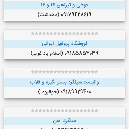
قوطی و تیراهن ۱۴ و ۱۶
09179428619 (دهدشت)
فروشگاه پروفیل ایوانی
09185853039 (اسلام‌آباد غرب)
والپست،میلگرد بستر ،گیره و قلاب
09189929400 (جوانرود )
میلگرد اهن