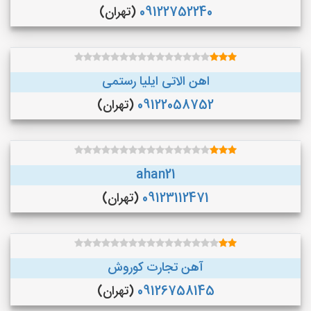
09122752240
(تهران)
اهن الاتی ایلیا رستمی
09122058752
(تهران)
ahan21
09123112471
(تهران)
آهن تجارت کوروش
09126758145
(تهران)