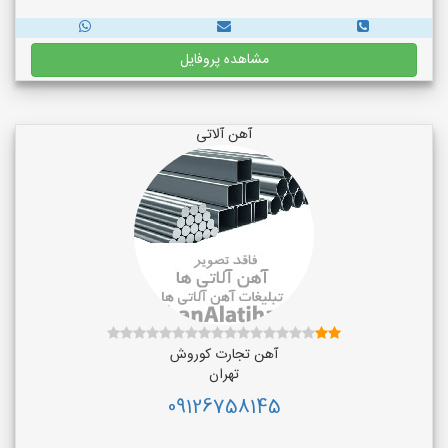
مشاهده پروفایل
آهن آلاتی
آهن تجارت کوروش
تهران
09126758145