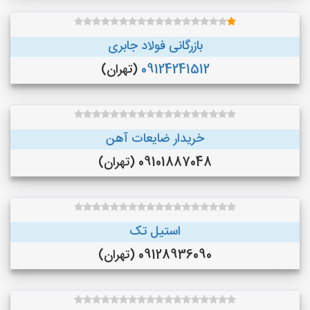
بازرگانی فولاد جابری
09124241512
(تهران)
خریدار ضایعات آهن
09101887048 (تهران)
استیل تک
09128936090 (تهران)