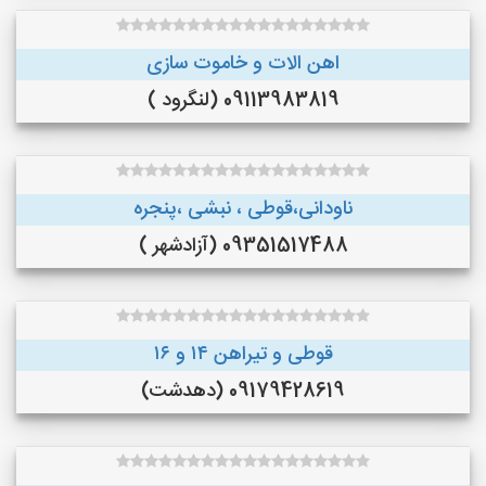
اهن الات و خاموت سازی
09113983819 (لنگرود )
ناودانی،قوطی ، نبشی ،پنجره
09351517488 (آزادشهر )
قوطی و تیراهن ۱۴ و ۱۶
09179428619 (دهدشت)