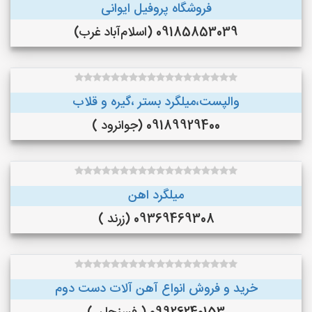
فروشگاه پروفیل ایوانی
09185853039 (اسلام‌آباد غرب)
والپست،میلگرد بستر ،گیره و قلاب
09189929400 (جوانرود )
میلگرد اهن
09369469308 (زرند )
خرید و فروش انواع آهن آلات دست دوم