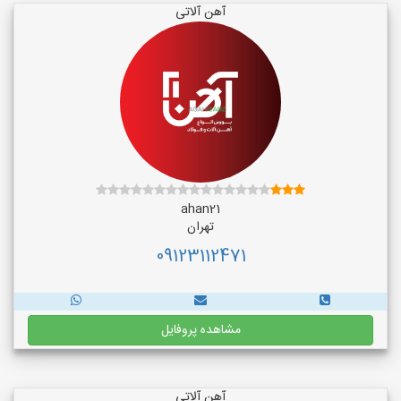
آهن آلاتی
ahan21
تهران
09123112471
مشاهده پروفایل
آهن آلاتی