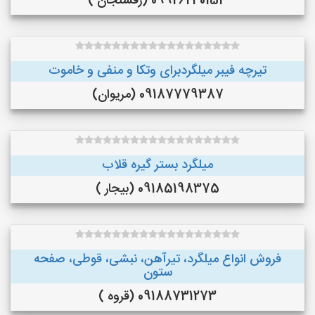
09926240153 (رفسنجان )
تیرچه فیبر میلگردبرای وتکا و منفی و خاموت
09187779387 (مریوان)
میلگرد بستر گیره قلاب
09185198375 (بیجار )
فروش انواع میلگرد، تیرآهن، نبشی، قوطی، صفحه
ستون
09188731273 (قروه )