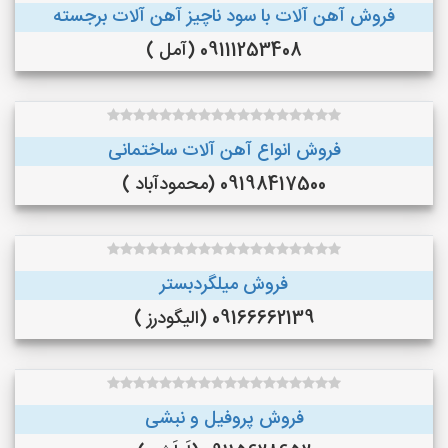
فروش آهن آلات با سود ناچیز آهن آلات برجسته
09111253408 (آمل )
فروش انواع آهن آلات ساختمانی
09198417500 (محمودآباد )
فروش میلگردبستر
09166662139 (الیگودرز )
فروش پروفیل و نبشی