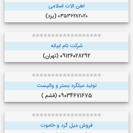
اهن الات اسلامی
۰۳۵۳۶۲۸۲۰۲۰ (یزد)
شرکت تام ابیانه
09126028292 (تهران)
تولید میلگرد بستر و والپست
09034671675 (قشم )
فروش میل گرد و خاموت