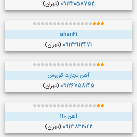
09122058752
(تهران)
ahan21
09123112471
(تهران)
آهن تجارت کوروش
09126758145
(تهران)
آهن ۱۱۰
091۲۱۸۳۲۰۴۲
(تهران)