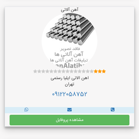
آهن آلاتی
اهن الاتی ایلیا رستمی
تهران
09122058752
مشاهده پروفایل