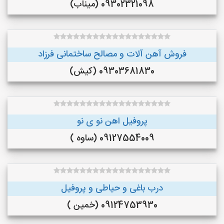
09302321098 (میناب)
فروش آهن آلات و مصالح ساختمانی فرزاد
09303681830 (کیش)
پروفیل اهن نو ی نو
09127554009 (ساوه )
درب باغی و حیاطی و پروفیل
09124753930 (خمین )