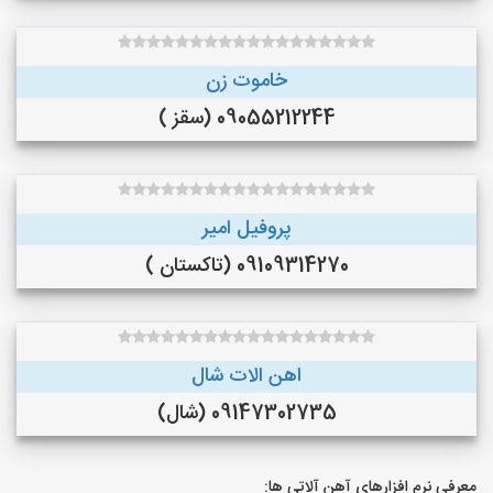
خاموت زن
09055212244 (سقز )
پروفیل امیر
09109314270 (تاکستان )
اهن الات شال
09147302735 (شال)
معرفی نرم افزارهای آهن آلاتی ها: