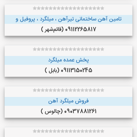
تامین آهن ساختمانی تیرآهن ، میلگرد ، پروفیل و
09112265817 (قائم‌شهر )
پخش عمده میلگرد
09113150245 (بابل )
فروش میلگرد آهن
09037881261 (چالوس )