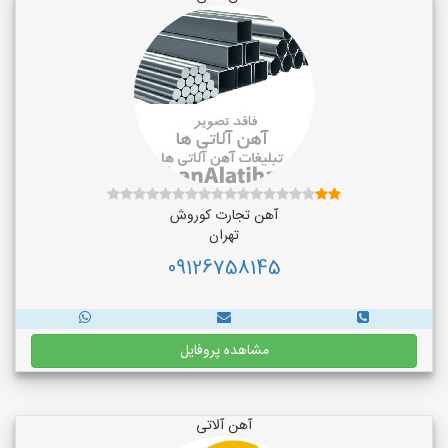
آهن تجارت کوروش
تهران
09126758145
مشاهده پروفایل
آهن آلاتی