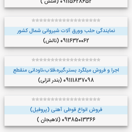
09115628652 (اَملَش )
نمایندگی حلب وورق آلات شیروانی شمال کشور
09116320062 (تالش)
اجرا و فروش میلگرد بستر،گیره،قلاب،ناودانی منقطع
09111837098 (بندر انزلی)
فروش انواع قوطی آهنی (پروفیل)
09385013366 (لاهیجان )