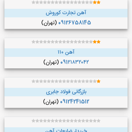
آهن تجارت کوروش
09126758145
(تهران)
آهن ۱۱۰
091۲۱۸۳۲۰۴۲
(تهران)
بازرگانی فولاد جابری
09124241512
(تهران)
خریدار ضایعات آهن