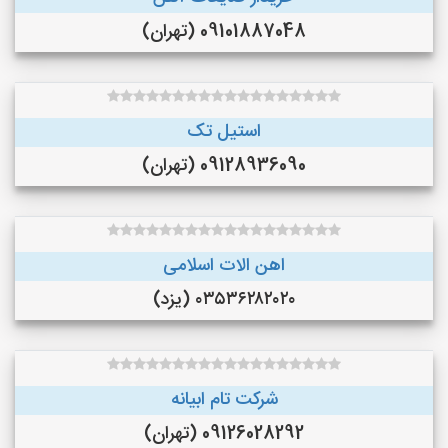
09101887048 (تهران)
استیل تک
09128936090 (تهران)
اهن الات اسلامی
۰۳۵۳۶۲۸۲۰۲۰ (یزد)
شرکت تام ابیانه
09126028292 (تهران)