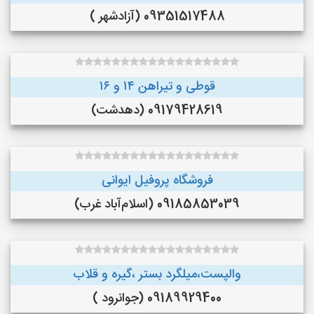
09351517488 (آزادشهر )
قوطی و تیراهن ۱۴ و ۱۶
09179428619 (دهدشت)
فروشگاه پروفیل ایوانی
09185853039 (اسلام‌آباد غرب)
والپست،میلگرد بستر ،گیره و قلاب
09189929400 (جوانرود )