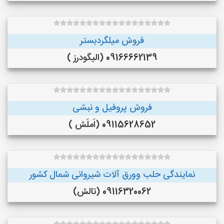
فروش میلگردبستر
09166662139 (الیگودرز )
فروش پروفیل و نبشی
09115628652 (اَملَش )
نمایندگی حلب وورق آلات شیروانی شمال کشور
09116320062 (تالش)