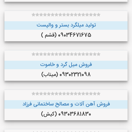
تولید میلگرد بستر و والپست
09034671675 (قشم )
فروش میل گرد و خاموت
09302321098 (میناب)
فروش آهن آلات و مصالح ساختمانی فرزاد
09303681830 (کیش)