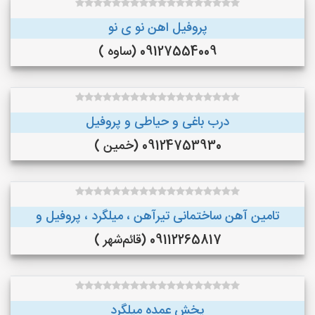
پروفیل اهن نو ی نو
09127554009 (ساوه )
درب باغی و حیاطی و پروفیل
09124753930 (خمین )
تامین آهن ساختمانی تیرآهن ، میلگرد ، پروفیل و
09112265817 (قائم‌شهر )
پخش عمده میلگرد