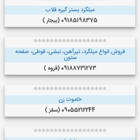
میلگرد بستر گیره قلاب
09185198375 (بیجار )
فروش انواع میلگرد، تیرآهن، نبشی، قوطی، صفحه
ستون
09188731273 (قروه )
خاموت زن
09055212244 (سقز )