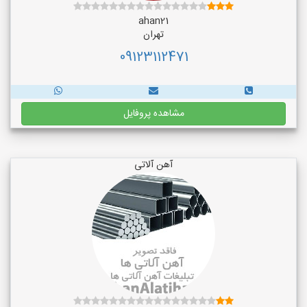
ahan21
تهران
09123112471
مشاهده پروفایل
آهن آلاتی