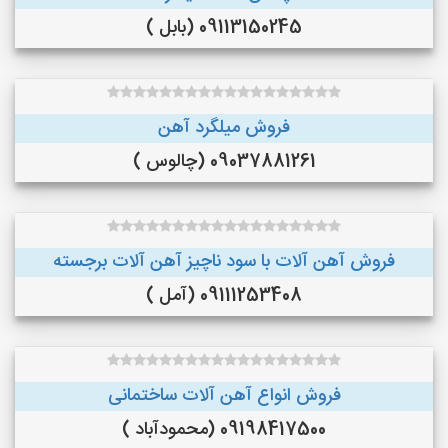
09113150245 (بابل )
فروش میلگرد آهن
09037881261 (چالوس )
فروش آهن آلات با سود ناچیز آهن آلات برجسته
09111253408 (آمل )
فروش انواع آهن آلات ساختمانی
09198417500 (محمودآباد )