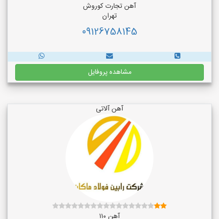
آهن تجارت کوروش
تهران
09126758145
مشاهده پروفایل
آهن آلاتی
آهن ۱۱۰