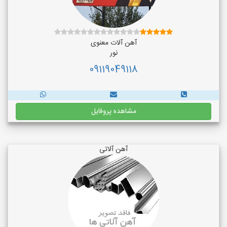
آهن آلات معنوی
نور
09119049118
مشاهده پروفایل
آهن آلاتی