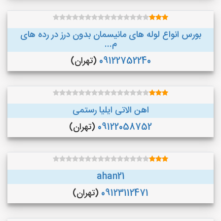
بورس انواع لوله های مانیسمان بدون درز در رده های
م...
09122752240
(تهران)
اهن الاتی ایلیا رستمی
09122058752
(تهران)
ahan21
09123112471
(تهران)