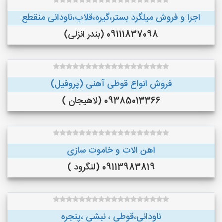
اجرا و فروش میلگرد بستر،گیره،قلاب،ناودانی منقطع
09111837098 (بندر انزلی)
فروش انواع قوطی آهنی (پروفیل)
09385013366 (لاهیجان )
اهن الات و خاموت سازی
09113983819 (لنگرود )
ناودانی،قوطی ، نبشی ،پنجره