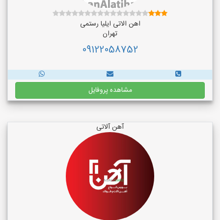
اهن الاتی ایلیا رستمی
تهران
09122058752
مشاهده پروفایل
آهن آلاتی