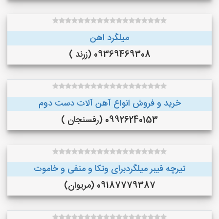
میلگرد اهن
09369469308 (زرند )
خرید و فروش انواع آهن آلات دست دوم
09926240153 (رفسنجان )
تیرچه فیبر میلگردبرای وتکا و منفی و خاموت
09187779387 (مریوان)