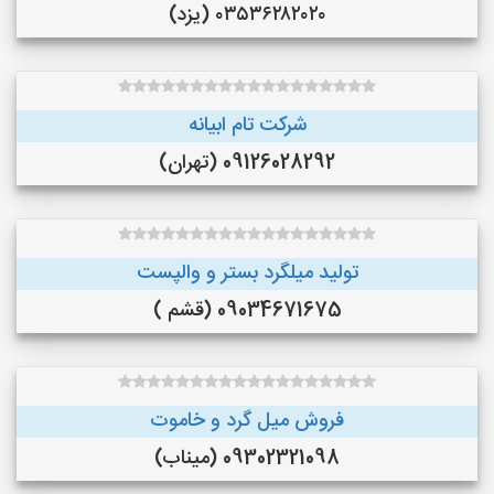
۰۳۵۳۶۲۸۲۰۲۰ (یزد)
شرکت تام ابیانه
09126028292 (تهران)
تولید میلگرد بستر و والپست
09034671675 (قشم )
فروش میل گرد و خاموت
09302321098 (میناب)