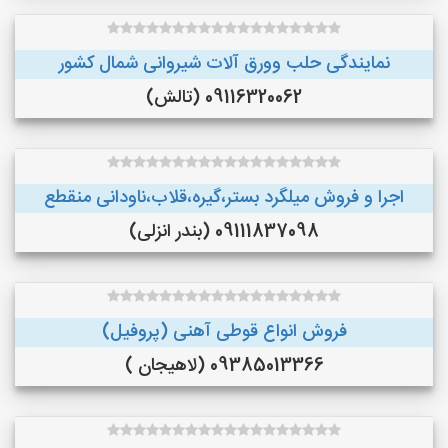
نمایندگی حلب وورق آلات شیروانی شمال کشور
09116320062 (تالش)
اجرا و فروش میلگرد بستر،گیره،قلاب،ناودانی منقطع
09111837098 (بندر انزلی)
فروش انواع قوطی آهنی (پروفیل)
09385013366 (لاهیجان )