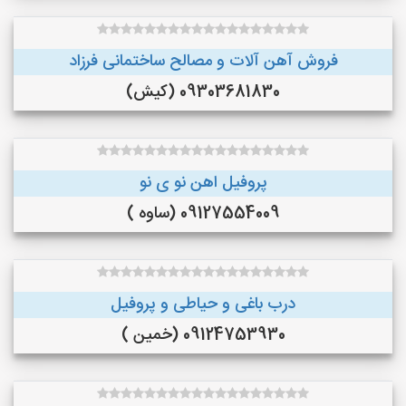
فروش آهن آلات و مصالح ساختمانی فرزاد
09303681830 (کیش)
پروفیل اهن نو ی نو
09127554009 (ساوه )
درب باغی و حیاطی و پروفیل
09124753930 (خمین )