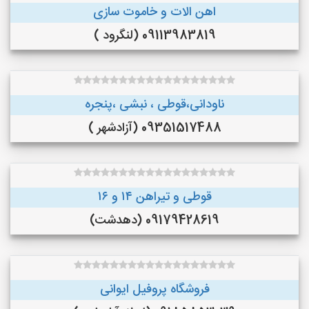
اهن الات و خاموت سازی
09113983819 (لنگرود )
ناودانی،قوطی ، نبشی ،پنجره
09351517488 (آزادشهر )
قوطی و تیراهن ۱۴ و ۱۶
09179428619 (دهدشت)
فروشگاه پروفیل ایوانی