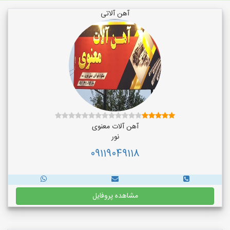
آهن آلاتی
آهن آلات معنوی
نور
09119049118
مشاهده پروفایل