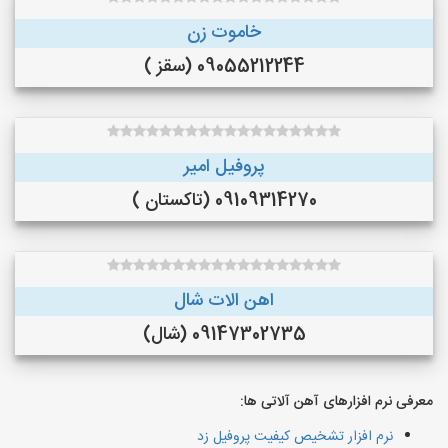
خاموت زن
09055212244 (سقز )
پروفیل امیر
09109314270 (تاکستان )
اهن الات شال
09147302735 (شال)
معرفی نرم افزارهای آهن آلاتی ها:
نرم افزار تشخیص کیفیت پروفیل زد