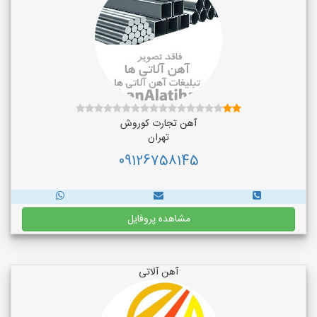
آهن تجارت کوروش
تهران
09126758145
مشاهده پروفایل
آهن آلاتی