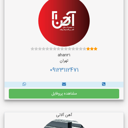
ahan21
تهران
09123112471
مشاهده پروفایل
آهن آلاتی