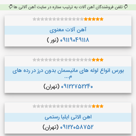
تلفن فروشندگان آهن آلات به ترتیب ستاره در سایت آهن آلاتی ها
آهن آلات معنوی
09119049118
(نور )
بورس انواع لوله های مانیسمان بدون درز در رده های
م...
09122752240
(تهران)
اهن الاتی ایلیا رستمی
09122058752
(تهران)