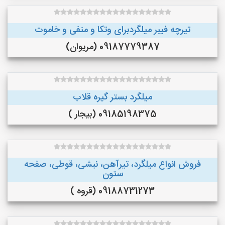
تیرچه فیبر میلگردبرای وتکا و منفی و خاموت
09187779387 (مریوان)
میلگرد بستر گیره قلاب
09185198375 (بیجار )
فروش انواع میلگرد، تیرآهن، نبشی، قوطی، صفحه
ستون
09188731273 (قروه )