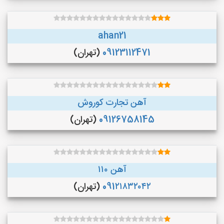
ahan21
09123112471
(تهران)
آهن تجارت کوروش
09126758145
(تهران)
آهن ۱۱۰
091۲۱۸۳۲۰۴۲
(تهران)