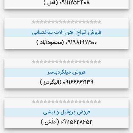
09111253408 (آمل )
فروش انواع آهن آلات ساختمانی
09198417500 (محمودآباد )
فروش میلگردبستر
09166662139 (الیگودرز )
فروش پروفیل و نبشی
09115628652 (اَملَش )