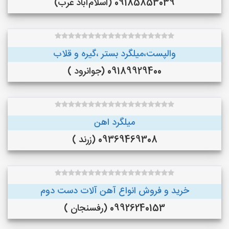
09185853039 (اسلام‌آباد غرب)
والپست،میلگرد بستر ،گیره و قلاب
09189929400 (جوانرود )
میلگرد اهن
09369469308 (زرند )
خرید و فروش انواع آهن آلات دست دوم
09926240153 (رفسنجان )