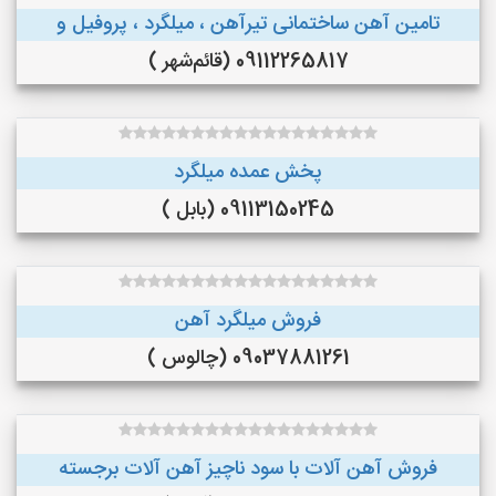
تامین آهن ساختمانی تیرآهن ، میلگرد ، پروفیل و
09112265817 (قائم‌شهر )
پخش عمده میلگرد
09113150245 (بابل )
فروش میلگرد آهن
09037881261 (چالوس )
فروش آهن آلات با سود ناچیز آهن آلات برجسته