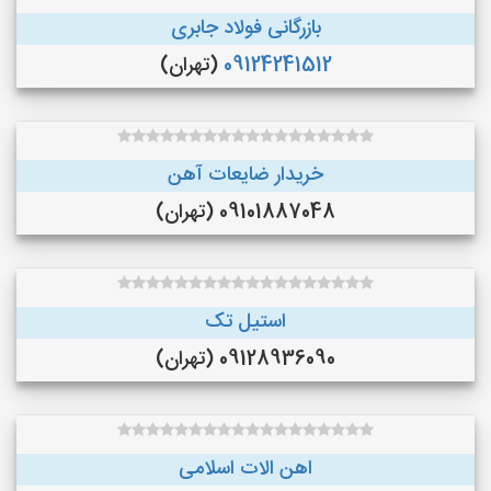
بازرگانی فولاد جابری
09124241512
(تهران)
خریدار ضایعات آهن
09101887048 (تهران)
استیل تک
09128936090 (تهران)
اهن الات اسلامی