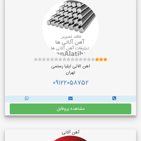
اهن الاتی ایلیا رستمی
تهران
09122058752
مشاهده پروفایل
آهن آلاتی