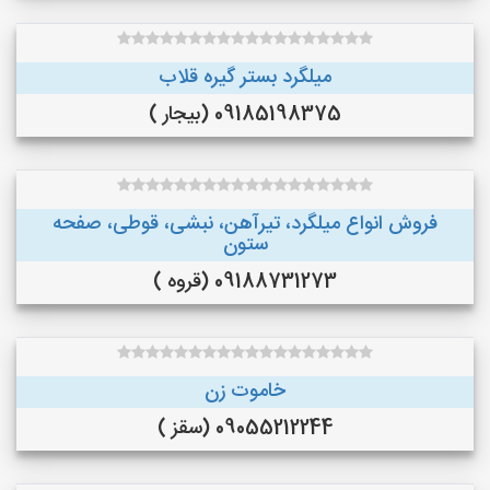
میلگرد بستر گیره قلاب
09185198375 (بیجار )
فروش انواع میلگرد، تیرآهن، نبشی، قوطی، صفحه
ستون
09188731273 (قروه )
خاموت زن
09055212244 (سقز )