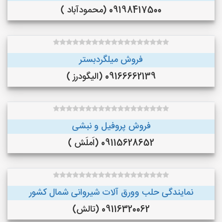
09198417500 (محمودآباد )
فروش میلگردبستر
09166662139 (الیگودرز )
فروش پروفیل و نبشی
09115628652 (اَملَش )
نمایندگی حلب وورق آلات شیروانی شمال کشور
09116320062 (تالش)