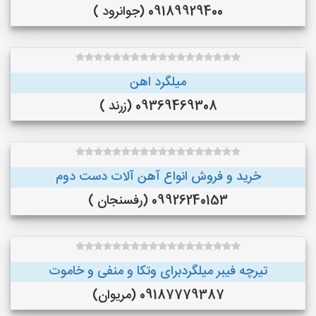
09189929400 (جوانرود )
میلگرد اهن
09369469308 (زرند )
خرید و فروش انواع آهن آلات دست دوم
09926240153 (رفسنجان )
تیرچه فیبر میلگردبرای وتکا و منفی و خاموت
09187779387 (مریوان)