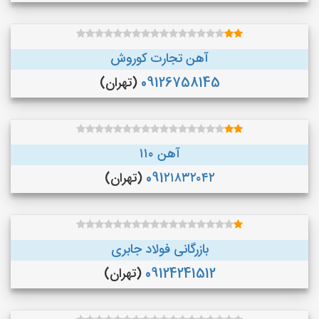
آهن تجارت کوروش
09126758145
(تهران)
آهن ۱۱۰
091۲۱۸۳۲۰۴۲
(تهران)
بازرگانی فولاد جابری
09124241512
(تهران)