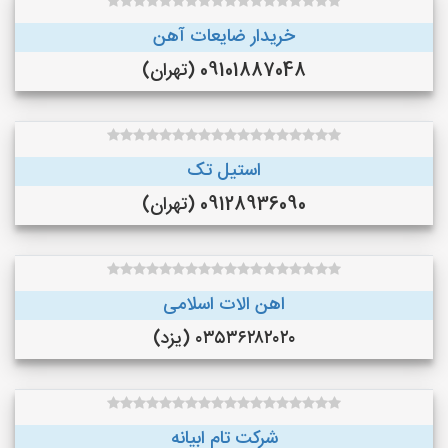
خریدار ضایعات آهن
09101887048 (تهران)
استیل تک
09128936090 (تهران)
اهن الات اسلامی
۰۳۵۳۶۲۸۲۰۲۰ (یزد)
شرکت تام ابیانه