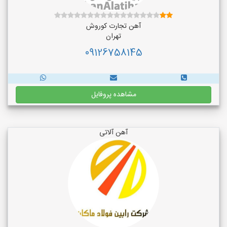
آهن تجارت کوروش
تهران
09126758145
مشاهده پروفایل
آهن آلاتی