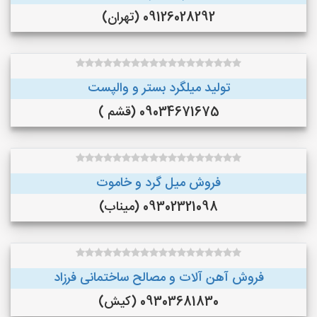
09126028292 (تهران)
تولید میلگرد بستر و والپست
09034671675 (قشم )
فروش میل گرد و خاموت
09302321098 (میناب)
فروش آهن آلات و مصالح ساختمانی فرزاد
09303681830 (کیش)