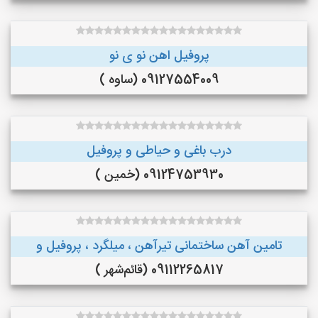
پروفیل اهن نو ی نو
09127554009 (ساوه )
درب باغی و حیاطی و پروفیل
09124753930 (خمین )
تامین آهن ساختمانی تیرآهن ، میلگرد ، پروفیل و
09112265817 (قائم‌شهر )