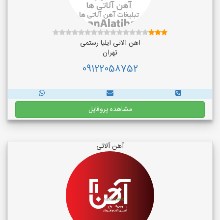
اهن الاتی ایلیا رستمی
تهران
09122058752
مشاهده پروفایل
آهن آلاتی