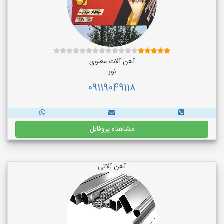
آهن آلات معنوی
نور
09119049118
مشاهده پروفایل
آهن آلاتی