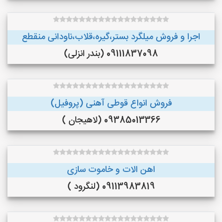
اجرا و فروش میلگرد بستر،گیره،قلاب،ناودانی منقطع
09111837098 (بندر انزلی)
فروش انواع قوطی آهنی (پروفیل)
09385013366 (لاهیجان )
اهن الات و خاموت سازی
09113983819 (لنگرود )