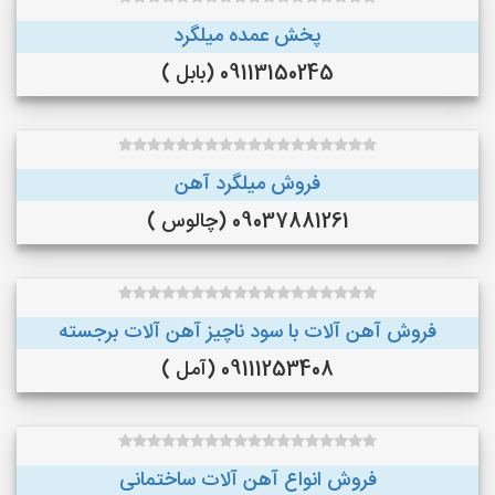
پخش عمده میلگرد
09113150245 (بابل )
فروش میلگرد آهن
09037881261 (چالوس )
فروش آهن آلات با سود ناچیز آهن آلات برجسته
09111253408 (آمل )
فروش انواع آهن آلات ساختمانی