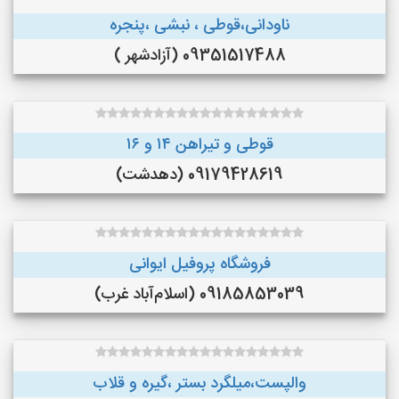
ناودانی،قوطی ، نبشی ،پنجره
09351517488 (آزادشهر )
قوطی و تیراهن ۱۴ و ۱۶
09179428619 (دهدشت)
فروشگاه پروفیل ایوانی
09185853039 (اسلام‌آباد غرب)
والپست،میلگرد بستر ،گیره و قلاب