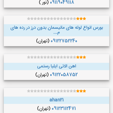
09119049118
(نور )
بورس انواع لوله های مانیسمان بدون درز در رده های
م...
09122752240
(تهران)
اهن الاتی ایلیا رستمی
09122058752
(تهران)
ahan21
09123112471
(تهران)