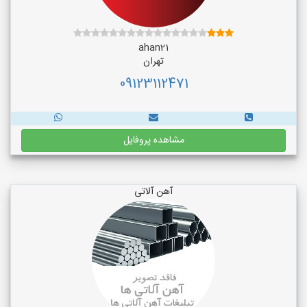
ahan21
تهران
09123112471
مشاهده پروفایل
آهن آلاتی