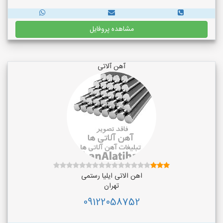
مشاهده پروفایل
آهن آلاتی
اهن الاتی ایلیا رستمی
تهران
09122058752