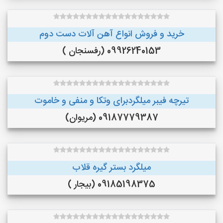
خرید و فروش انواع آهن آلات دست دوم
09926240153 (رفسنجان )
تیرچه فیبر میلگردبرای وتکا و منفی و خاموت
09187779387 (مریوان)
میلگرد بستر گیره قلاب
09185198375 (بیجار )