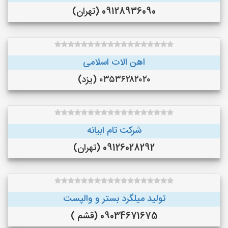
09128936090 (تهران)
اهن الات اسلامی
۰۳۵۳۶۲۸۲۰۲۰ (یزد)
شرکت تام ابیانه
09126028292 (تهران)
تولید میلگرد بستر و والپست
09034671675 (قشم )