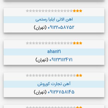
اهن الاتی ایلیا رستمی
09122058752
(تهران)
ahan21
09123112471
(تهران)
آهن تجارت کوروش
09126758145
(تهران)