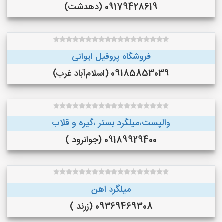
09179428619 (دهدشت)
فروشگاه پروفیل ایوانی
09185853039 (اسلام‌آباد غرب)
والپست،میلگرد بستر ،گیره و قلاب
09189929400 (جوانرود )
میلگرد اهن
09369469308 (زرند )