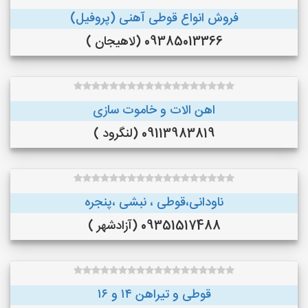
فروش انواع قوطی آهنی (پروفیل)
09385013366 (لاهیجان )
اهن الات و خاموت سازی
09113983819 (لنگرود )
ناودانی،قوطی ، نبشی ،پنجره
09351517488 (آزادشهر )
قوطی و تیراهن ۱۴ و ۱۶