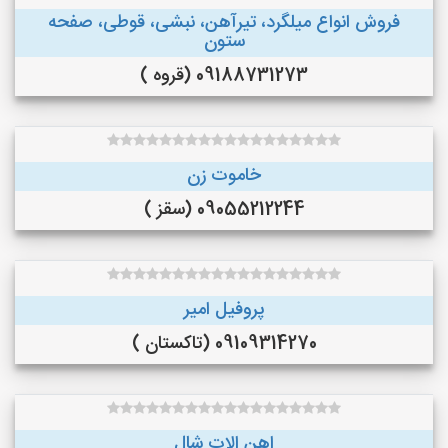
فروش انواع میلگرد، تیرآهن، نبشی، قوطی، صفحه
ستون
09188731273 (قروه )
خاموت زن
09055212244 (سقز )
پروفیل امیر
09109314270 (تاکستان )
اهن الات شال