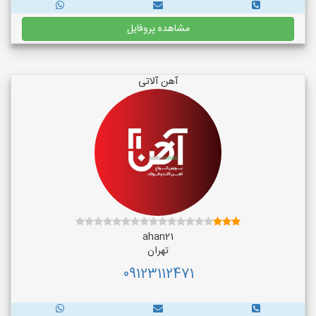
مشاهده پروفایل
آهن آلاتی
ahan21
تهران
09123112471