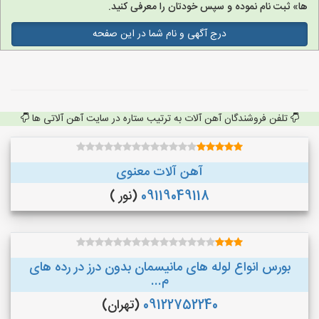
ها» ثبت نام نموده و سپس خودتان را معرفی کنید.
درج آگهی و نام شما در این صفحه
تلفن فروشندگان آهن آلات به ترتیب ستاره در سایت آهن آلاتی ها
آهن آلات معنوی
09119049118
(نور )
بورس انواع لوله های مانیسمان بدون درز در رده های
م...
09122752240
(تهران)