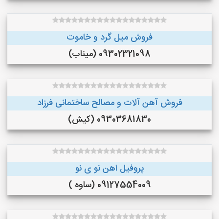
فروش میل گرد و خاموت
09302321098 (میناب)
فروش آهن آلات و مصالح ساختمانی فرزاد
09303681830 (کیش)
پروفیل اهن نو ی نو
09127554009 (ساوه )