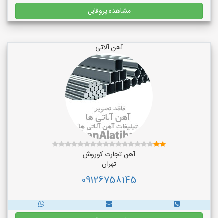
مشاهده پروفایل
آهن آلاتی
آهن تجارت کوروش
تهران
09126758145