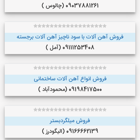
09037881261 (چالوس )
فروش آهن آلات با سود ناچیز آهن آلات برجسته
09111253408 (آمل )
فروش انواع آهن آلات ساختمانی
09198417500 (محمودآباد )
فروش میلگردبستر
09166662139 (الیگودرز )