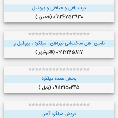
درب باغی و حیاطی و پروفیل
09124753930 (خمین )
تامین آهن ساختمانی تیرآهن ، میلگرد ، پروفیل و
09112265817 (قائم‌شهر )
پخش عمده میلگرد
09113150245 (بابل )
فروش میلگرد آهن