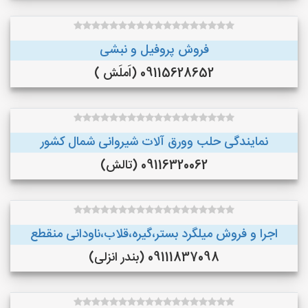
فروش پروفیل و نبشی
09115628652 (اَملَش )
نمایندگی حلب وورق آلات شیروانی شمال کشور
09116320062 (تالش)
اجرا و فروش میلگرد بستر،گیره،قلاب،ناودانی منقطع
09111837098 (بندر انزلی)