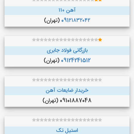
آهن ۱۱۰
091۲۱۸۳۲۰۴۲
(تهران)
بازرگانی فولاد جابری
09124241512
(تهران)
خریدار ضایعات آهن
09101887048 (تهران)
استیل تک