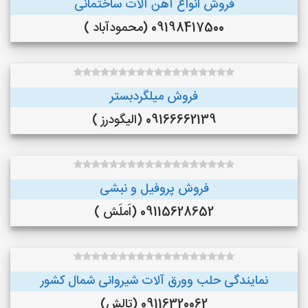
فروش انواع آهن آلات ساختمانی
09198417500 (محمودآباد )
فروش میلگردبستر
09166662139 (الیگودرز )
فروش پروفیل و نبشی
09115628652 (اَملَش )
نمایندگی حلب وورق آلات شیروانی شمال کشور
09116320062 (تالش)