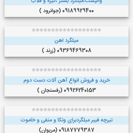
والپست،میلگرد بستر ،گیره و قلاب
09189929400 (جوانرود )
میلگرد اهن
09369469308 (زرند )
خرید و فروش انواع آهن آلات دست دوم
09926240153 (رفسنجان )
تیرچه فیبر میلگردبرای وتکا و منفی و خاموت
09187779387 (مریوان)