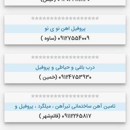
پروفیل اهن نو ی نو
09127554009 (ساوه )
درب باغی و حیاطی و پروفیل
09124753930 (خمین )
تامین آهن ساختمانی تیرآهن ، میلگرد ، پروفیل و
09112265817 (قائم‌شهر )