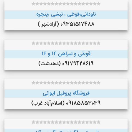
ناودانی،قوطی ، نبشی ،پنجره
09351517488 (آزادشهر )
قوطی و تیراهن ۱۴ و ۱۶
09179428619 (دهدشت)
فروشگاه پروفیل ایوانی
09185853039 (اسلام‌آباد غرب)