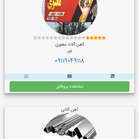
آهن آلات معنوی
نور
09119049118
مشاهده پروفایل
آهن آلاتی