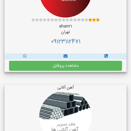
ahan21
تهران
09123112471
مشاهده پروفایل
آهن آلاتی