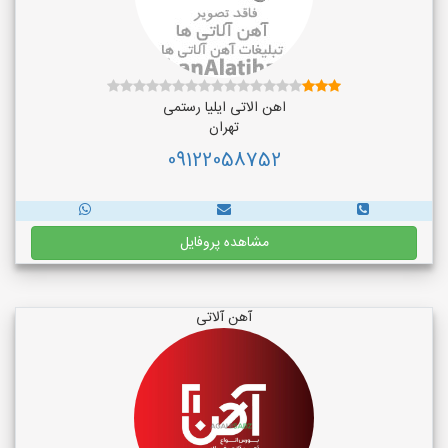
اهن الاتی ایلیا رستمی
تهران
09122058752
مشاهده پروفایل
آهن آلاتی