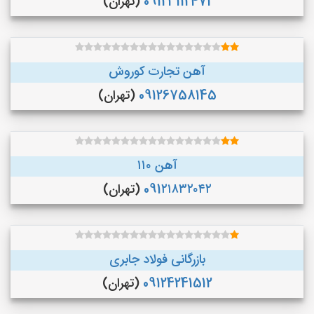
09123112471
(تهران)
آهن تجارت کوروش
09126758145
(تهران)
آهن ۱۱۰
091۲۱۸۳۲۰۴۲
(تهران)
بازرگانی فولاد جابری
09124241512
(تهران)