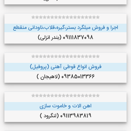
اجرا و فروش میلگرد بستر،گیره،قلاب،ناودانی منقطع
09111837098 (بندر انزلی)
فروش انواع قوطی آهنی (پروفیل)
09385013366 (لاهیجان )
اهن الات و خاموت سازی
09113983819 (لنگرود )