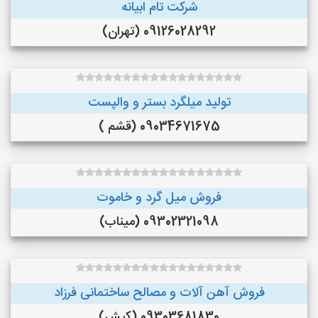
شرکت تام ابیانه
09126028292 (تهران)
تولید میلگرد بستر و والپست
09034671675 (قشم )
فروش میل گرد و خاموت
09302321098 (میناب)
فروش آهن آلات و مصالح ساختمانی فرزاد
09303681830 (کیش)