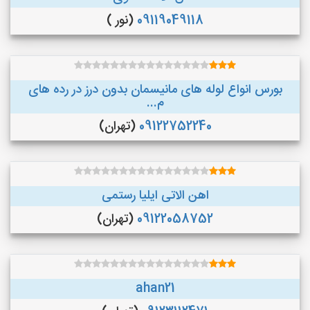
09119049118
(نور )
بورس انواع لوله های مانیسمان بدون درز در رده های
م...
09122752240
(تهران)
اهن الاتی ایلیا رستمی
09122058752
(تهران)
ahan21