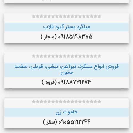
میلگرد بستر گیره قلاب
09185198375 (بیجار )
فروش انواع میلگرد، تیرآهن، نبشی، قوطی، صفحه
ستون
09188731273 (قروه )
خاموت زن
09055212244 (سقز )