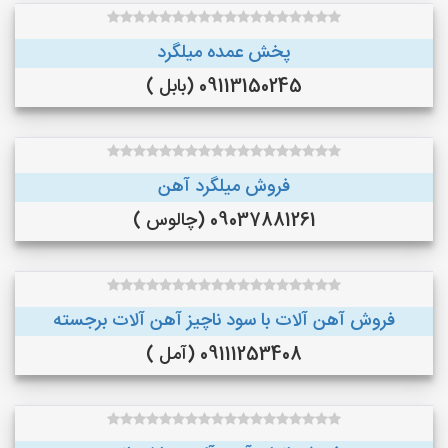
پخش عمده میلگرد
09113150245 (بابل )
فروش میلگرد آهن
09037881261 (چالوس )
فروش آهن آلات با سود ناچیز آهن آلات برجسته
09111253408 (آمل )