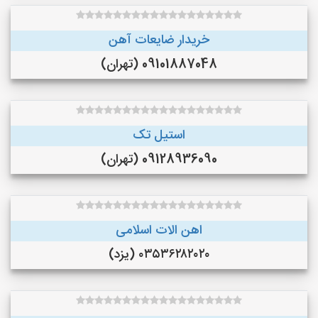
خریدار ضایعات آهن
09101887048 (تهران)
استیل تک
09128936090 (تهران)
اهن الات اسلامی
۰۳۵۳۶۲۸۲۰۲۰ (یزد)