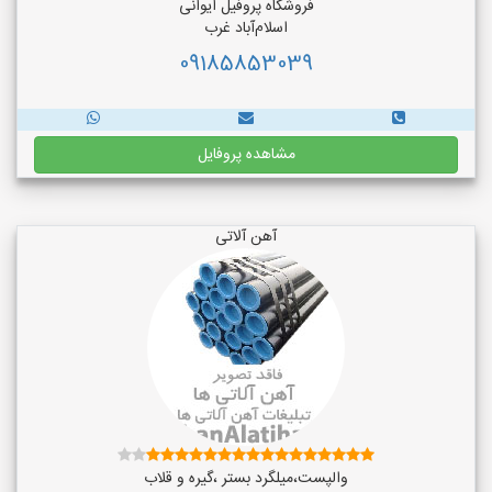
فروشگاه پروفیل ایوانی
اسلام‌آباد غرب
09185853039
مشاهده پروفایل
آهن آلاتی
والپست،میلگرد بستر ،گیره و قلاب