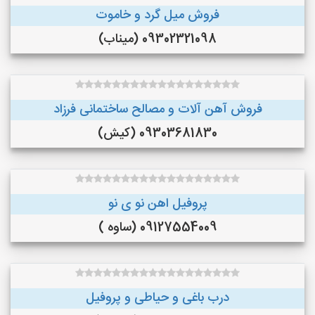
فروش میل گرد و خاموت
09302321098 (میناب)
فروش آهن آلات و مصالح ساختمانی فرزاد
09303681830 (کیش)
پروفیل اهن نو ی نو
09127554009 (ساوه )
درب باغی و حیاطی و پروفیل