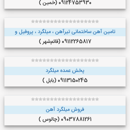
09124753930 (خمین )
تامین آهن ساختمانی تیرآهن ، میلگرد ، پروفیل و
09112265817 (قائم‌شهر )
پخش عمده میلگرد
09113150245 (بابل )
فروش میلگرد آهن
09037881261 (چالوس )