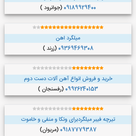
09189929400
(جوانرود )
میلگرد اهن
09369469308
(زرند )
خرید و فروش انواع آهن آلات دست دوم
09926240153
(رفسنجان )
تیرچه فیبر میلگردبرای وتکا و منفی و خاموت
09187779387
(مریوان)