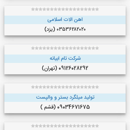
اهن الات اسلامی
۰۳۵۳۶۲۸۲۰۲۰ (یزد)
شرکت تام ابیانه
09126028292 (تهران)
تولید میلگرد بستر و والپست
09034671675 (قشم )