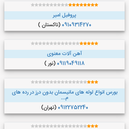
پروفیل امیر
09109314270
(تاکستان )
آهن آلات معنوی
09119049118
(نور )
بورس انواع لوله های مانیسمان بدون درز در رده های
م...
09122752240
(تهران)