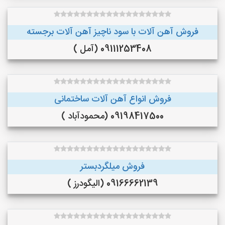
فروش آهن آلات با سود ناچیز آهن آلات برجسته
09111253408 (آمل )
فروش انواع آهن آلات ساختمانی
09198417500 (محمودآباد )
فروش میلگردبستر
09166662139 (الیگودرز )