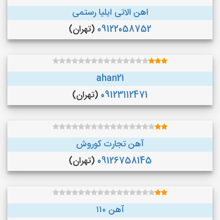
اهن الاتی ایلیا رستمی
09122058752
(تهران)
ahan21
09123112471
(تهران)
آهن تجارت کوروش
09126758145
(تهران)
آهن ۱۱۰