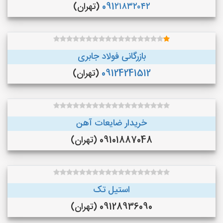
091۲۱۸۳۲۰۴۲
(تهران)
بازرگانی فولاد جابری
09124241512
(تهران)
خریدار ضایعات آهن
09101887048 (تهران)
استیل تک
09128936090 (تهران)