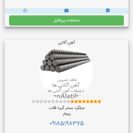
مشاهده پروفایل
آهن آلاتی
میلگرد بستر گیره قلاب
بیجار
09185198375