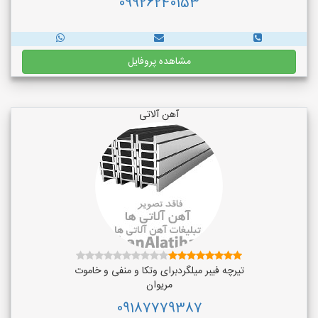
09926240153
مشاهده پروفایل
آهن آلاتی
تیرچه فیبر میلگردبرای وتکا و منفی و خاموت
مریوان
09187779387