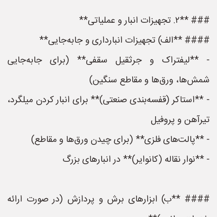
### **۲. تجهیزات انبار و عملیاتی**
#### **الف) تجهیزات انبارداری و جابه‌جایی**
- **لیفتراک و جرثقیل سقفی** (برای جابه‌جایی
شمش‌ها، ورق‌ها و مقاطع سنگین)
- **استاکر (قفسه‌بندی صنعتی)** برای انبار کردن میلگرد،
تیرآهن و پروفیل
- **پالت‌های فلزی** (برای چیدن ورق‌ها و مقاطع)
- **نوار نقاله (کانوایر)** در انبارهای بزرگ
#### **ب) ابزارهای برش و پردازش (در صورت ارائه