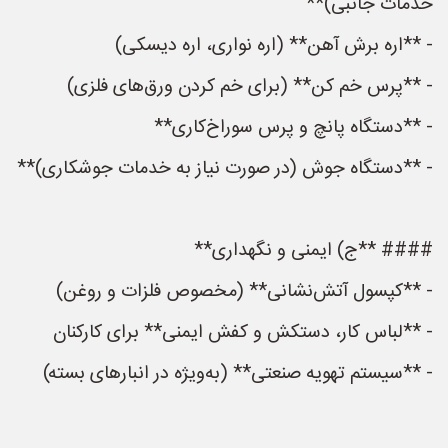
خدمات جانبی)**
- **اره برش آهن** (اره نواری، اره دیسکی)
- **پرس خم کن** (برای خم کردن ورق‌های فلزی)
- **دستگاه پانچ و پرس سوراخ‌کاری**
- **دستگاه جوش (در صورت نیاز به خدمات جوشکاری)**
#### **ج) ایمنی و نگهداری**
- **کپسول آتش‌نشانی** (مخصوص فلزات و روغن)
- **لباس کار، دستکش و کفش ایمنی** برای کارکنان
- **سیستم تهویه صنعتی** (به‌ویژه در انبارهای بسته)