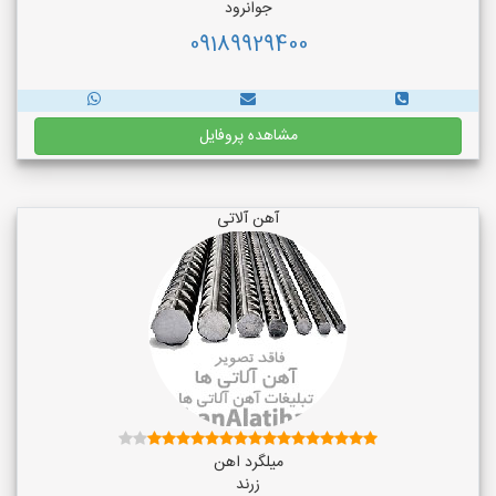
جوانرود
09189929400
مشاهده پروفایل
آهن آلاتی
میلگرد اهن
زرند