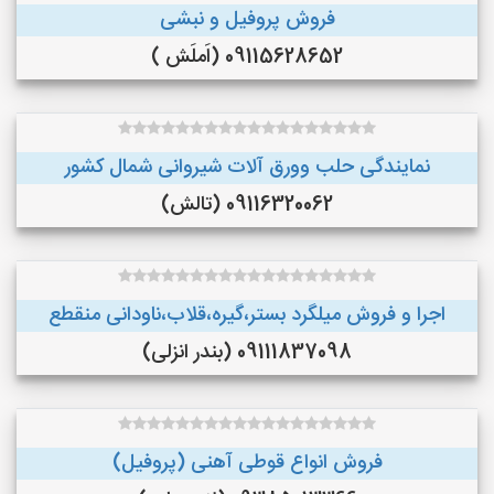
فروش پروفیل و نبشی
09115628652 (اَملَش )
نمایندگی حلب وورق آلات شیروانی شمال کشور
09116320062 (تالش)
اجرا و فروش میلگرد بستر،گیره،قلاب،ناودانی منقطع
09111837098 (بندر انزلی)
فروش انواع قوطی آهنی (پروفیل)