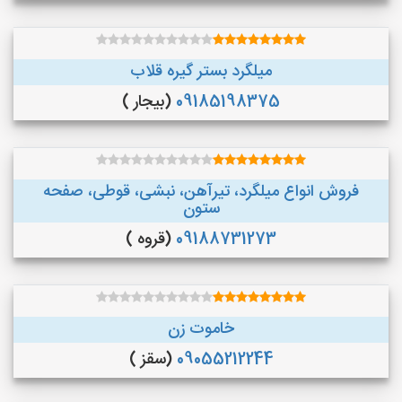
میلگرد بستر گیره قلاب
09185198375
(بیجار )
فروش انواع میلگرد، تیرآهن، نبشی، قوطی، صفحه
ستون
09188731273
(قروه )
خاموت زن
09055212244
(سقز )