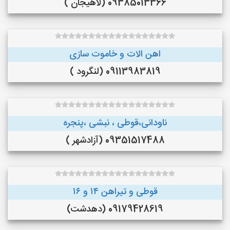
09385013366 (لاهیجان )
اهن الات و خاموت سازی
09113983819 (لنگرود )
ناودانی،قوطی ، نبشی ،پنجره
09351517488 (آزادشهر )
قوطی و تیراهن ۱۴ و ۱۶
09179428619 (دهدشت)