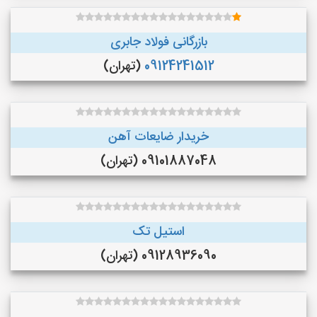
بازرگانی فولاد جابری
09124241512
(تهران)
خریدار ضایعات آهن
09101887048 (تهران)
استیل تک
09128936090 (تهران)