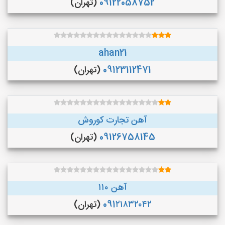
09122058752
(تهران)
ahan21
09123112471
(تهران)
آهن تجارت کوروش
09126758145
(تهران)
آهن ۱۱۰
091۲۱۸۳۲۰۴۲
(تهران)