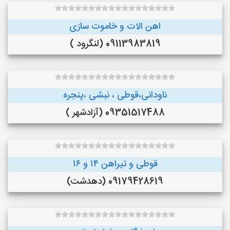
اهن الات و خاموت سازی
09113983819 (لنگرود )
ناودانی،قوطی ، نبشی ،پنجره
09351517488 (آزادشهر )
قوطی و تیراهن ۱۴ و ۱۶
09179428619 (دهدشت)