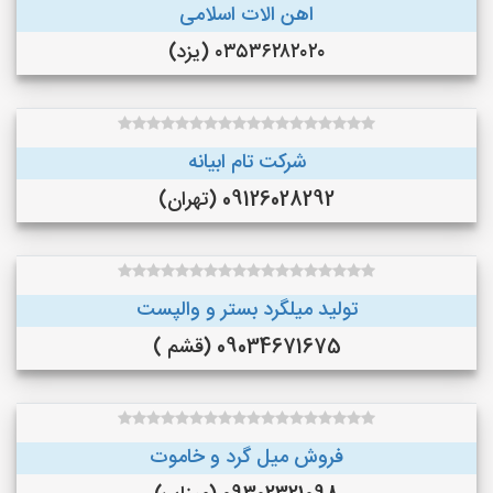
اهن الات اسلامی
۰۳۵۳۶۲۸۲۰۲۰ (یزد)
شرکت تام ابیانه
09126028292 (تهران)
تولید میلگرد بستر و والپست
09034671675 (قشم )
فروش میل گرد و خاموت