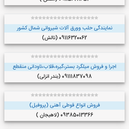
نمایندگی حلب وورق آلات شیروانی شمال کشور
09116320062 (تالش)
اجرا و فروش میلگرد بستر،گیره،قلاب،ناودانی منقطع
09111837098 (بندر انزلی)
فروش انواع قوطی آهنی (پروفیل)
09385013366 (لاهیجان )