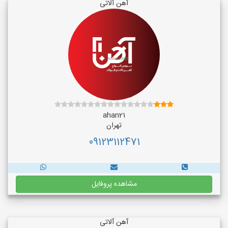
آهن آلاتی
ahan21
تهران
09123112471
مشاهده پروفایل
آهن آلاتی