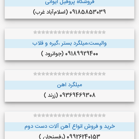
فروشگاه پروفیل ایوانی
09185853039 (اسلام‌آباد غرب)
والپست،میلگرد بستر ،گیره و قلاب
09189929400 (جوانرود )
میلگرد اهن
09369469308 (زرند )
خرید و فروش انواع آهن آلات دست دوم
09926240153 (رفسنجان )