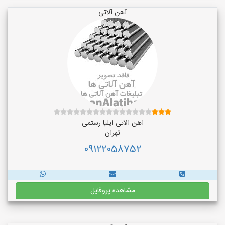
آهن آلاتی
اهن الاتی ایلیا رستمی
تهران
09122058752
مشاهده پروفایل