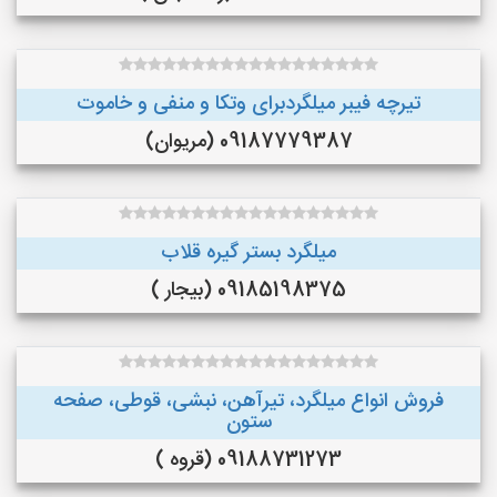
تیرچه فیبر میلگردبرای وتکا و منفی و خاموت
09187779387 (مریوان)
میلگرد بستر گیره قلاب
09185198375 (بیجار )
فروش انواع میلگرد، تیرآهن، نبشی، قوطی، صفحه
ستون
09188731273 (قروه )