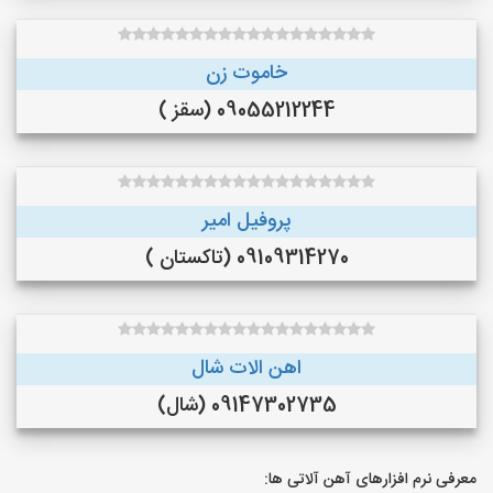
خاموت زن
09055212244 (سقز )
پروفیل امیر
09109314270 (تاکستان )
اهن الات شال
09147302735 (شال)
معرفی نرم افزارهای آهن آلاتی ها: