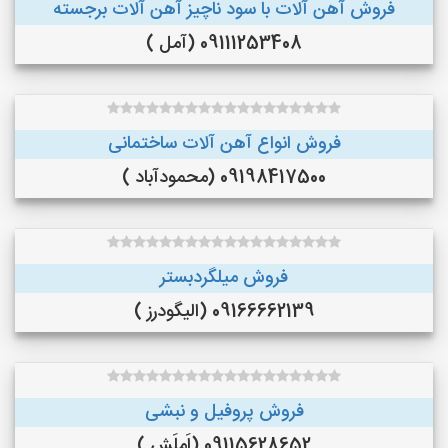
فروش آهن آلات با سود ناچیز آهن آلات برجسته
09111253408 (آمل )
فروش انواع آهن آلات ساختمانی
09198417500 (محمودآباد )
فروش میلگردبستر
09166662139 (الیگودرز )
فروش پروفیل و نبشی
09115628652 (اَملَش )