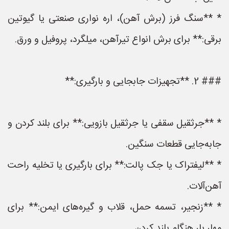
* **سنگ فرز (برش آهن)، اره نواری صنعتی یا گیوتین
برقی:** برای برش انواع تیرآهن، میلگرد، پروفیل و ورق.
### 2. **تجهیزات جابجایی و بارگیری:**
* **جرثقیل سقفی یا جرثقیل بازویی:** برای بلند کردن و
جابه‌جایی قطعات سنگین.
* **لیفتراک یا جک پالت:** برای بارگیری یا تخلیه راحت
آهن‌آلات.
* **زنجیر، تسمه حمل، قلاب و گیره‌های ایمن:** برای
مهار بار هنگام بلند کردن.