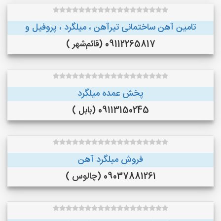
تامین آهن ساختمانی تیرآهن ، میلگرد ، پروفیل و
09112265817 (قائم‌شهر )
پخش عمده میلگرد
09113150245 (بابل )
فروش میلگرد آهن
09037881261 (چالوس )