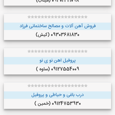
09302321098 (میناب)
فروش آهن آلات و مصالح ساختمانی فرزاد
09303681830 (کیش)
پروفیل اهن نو ی نو
09127554009 (ساوه )
درب باغی و حیاطی و پروفیل
09124753930 (خمین )