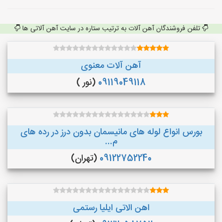
تلفن فروشندگان آهن آلات به ترتیب ستاره در سایت آهن آلاتی ها
آهن آلات معنوی
09119049118
(نور )
بورس انواع لوله های مانیسمان بدون درز در رده های
م...
09122752240
(تهران)
اهن الاتی ایلیا رستمی