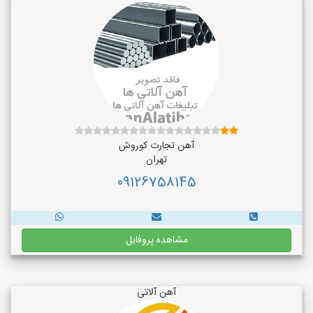
آهن تجارت کوروش
تهران
09126758145
مشاهده پروفایل
آهن آلاتی