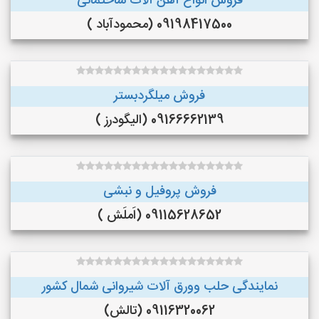
فروش انواع آهن آلات ساختمانی
09198417500 (محمودآباد )
فروش میلگردبستر
09166662139 (الیگودرز )
فروش پروفیل و نبشی
09115628652 (اَملَش )
نمایندگی حلب وورق آلات شیروانی شمال کشور
09116320062 (تالش)