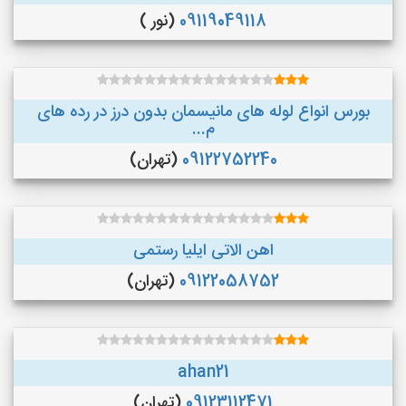
09119049118
(نور )
بورس انواع لوله های مانیسمان بدون درز در رده های
م...
09122752240
(تهران)
اهن الاتی ایلیا رستمی
09122058752
(تهران)
ahan21
09123112471
(تهران)