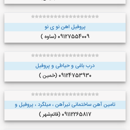
پروفیل اهن نو ی نو
09127554009 (ساوه )
درب باغی و حیاطی و پروفیل
09124753930 (خمین )
تامین آهن ساختمانی تیرآهن ، میلگرد ، پروفیل و
09112265817 (قائم‌شهر )