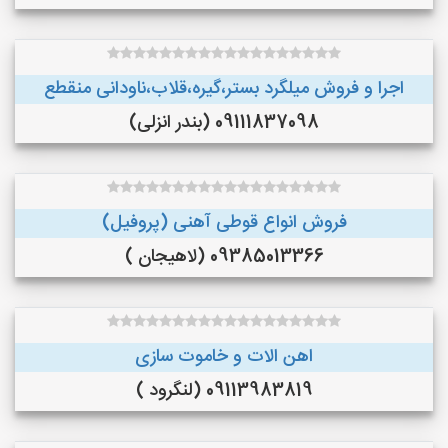
اجرا و فروش میلگرد بستر،گیره،قلاب،ناودانی منقطع
09111837098 (بندر انزلی)
فروش انواع قوطی آهنی (پروفیل)
09385013366 (لاهیجان )
اهن الات و خاموت سازی
09113983819 (لنگرود )