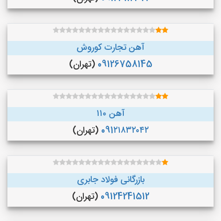
آهن تجارت کوروش
09126758145
(تهران)
آهن ۱۱۰
091۲۱۸۳۲۰۴۲
(تهران)
بازرگانی فولاد جابری
09124241512
(تهران)