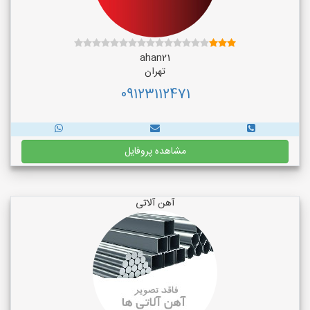
ahan21
تهران
09123112471
مشاهده پروفایل
آهن آلاتی