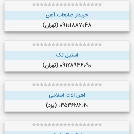
خریدار ضایعات آهن
09101887048 (تهران)
استیل تک
09128936090 (تهران)
اهن الات اسلامی
۰۳۵۳۶۲۸۲۰۲۰ (یزد)