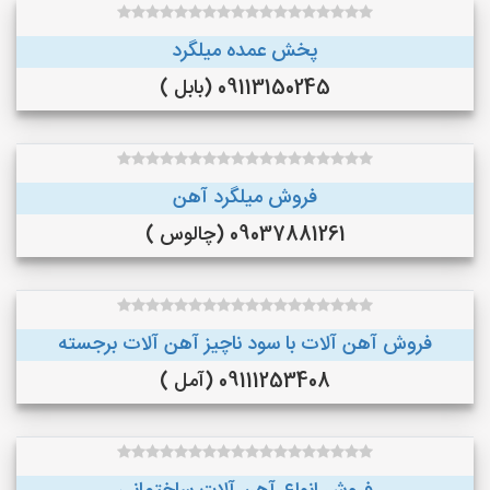
پخش عمده میلگرد
09113150245 (بابل )
فروش میلگرد آهن
09037881261 (چالوس )
فروش آهن آلات با سود ناچیز آهن آلات برجسته
09111253408 (آمل )