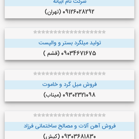
شرکت تام ابیانه
09126028292 (تهران)
تولید میلگرد بستر و والپست
09034671675 (قشم )
فروش میل گرد و خاموت
09302321098 (میناب)
فروش آهن آلات و مصالح ساختمانی فرزاد
09303681830 (کیش)