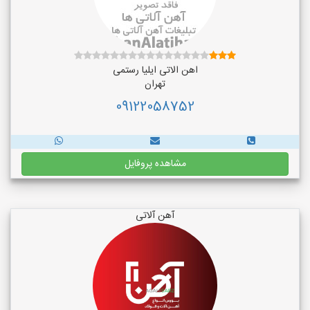
اهن الاتی ایلیا رستمی
تهران
09122058752
مشاهده پروفایل
آهن آلاتی