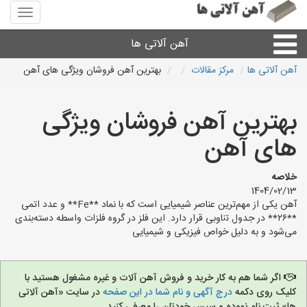
منوی
سایت
آهن
آهن آلاتی ها
آلاتی
ها
آهن آلاتی ها
مرکز مقالات
بهترین آهن فروشان ویژگی های آهن
میلگرد نبشی،مفتول
بهترین آهن فروشان ویژگی
ورق
های آهن
لوله و اتصالات
خلاصه
1404/02/13
آهن یکی از مهم‌ترین عناصر شیمیایی است که با نماد **Fe** و عدد اتمی
سایر آهن آلات
**۲۶** در جدول تناوبی قرار دارد. این فلز در گروه فلزات واسطه دسته‌بندی
می‌شود و به دلیل خواص فیزیکی و شیمیایی
آهن آلاتی های شهرها
اگر شما هم به کار خرید و فروش آهن آلات و غیره مشغول هستید با
کلیک روی دکمه
درج آگهی و نام شما در این صفحه
در سایت «آهن آلاتی