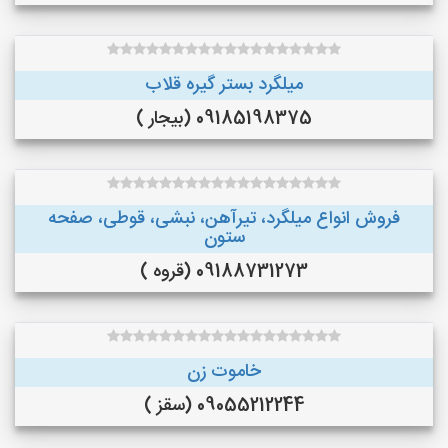
میلگرد بستر گیره قلاب
09185198375 (بیجار )
فروش انواع میلگرد، تیرآهن، نبشی، قوطی، صفحه
ستون
09188731273 (قروه )
خاموت زن
09055212244 (سقز )