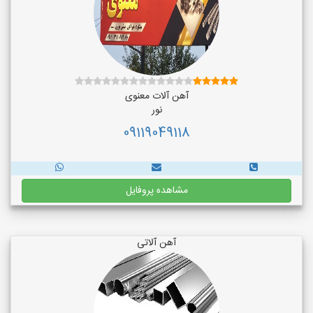
آهن آلات معنوی
نور
09119049118
مشاهده پروفایل
آهن آلاتی