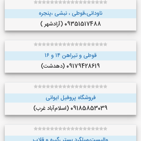
ناودانی،قوطی ، نبشی ،پنجره
09351517488 (آزادشهر )
قوطی و تیراهن ۱۴ و ۱۶
09179428619 (دهدشت)
فروشگاه پروفیل ایوانی
09185853039 (اسلام‌آباد غرب)
والپست،میلگرد بستر ،گیره و قلاب