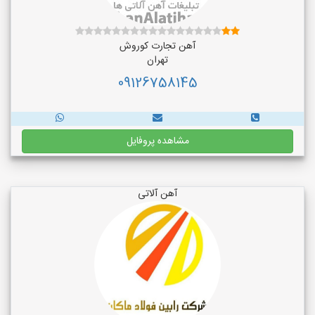
آهن تجارت کوروش
تهران
09126758145
مشاهده پروفایل
آهن آلاتی