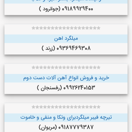
09189929400 (جوانرود )
میلگرد اهن
09369469308 (زرند )
خرید و فروش انواع آهن آلات دست دوم
09926240153 (رفسنجان )
تیرچه فیبر میلگردبرای وتکا و منفی و خاموت
09187779387 (مریوان)