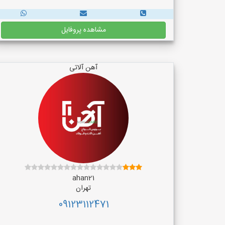
مشاهده پروفایل
آهن آلاتی
ahan21
تهران
09123112471