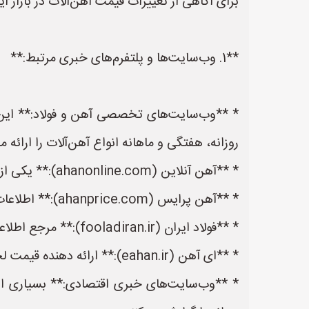
برای آگاهی از تغییرات قیمت آهن‌آلات در بازار ایر
**1. وب‌سایت‌ها و پلتفرم‌های خبری مرتبط:**
* **وب‌سایت‌های تخصصی آهن و فولاد:** این و
روزانه، هفتگی و ماهانه انواع آهن‌آلات را ارائه م
* **آهن آنلاین (ahanonline.com):** یکی از معروف‌ترین و معتبرترین منابع قیمت آهن‌آلات در ایران.
* **آهن پرایس (ahanprice.com):** اطلاعات جامع و تحلیل‌های روز بازار آهن.
* **فولاد ایران (fooladiran.ir):** مرجع اطلاعات صنعت فولاد ایران.
* **ای آهن (eahan.ir):** ارائه دهنده قیمت لحظه ای آهن و تحلیل بازار.
* **وب‌سایت‌های خبری اقتصادی:** بسیاری از و