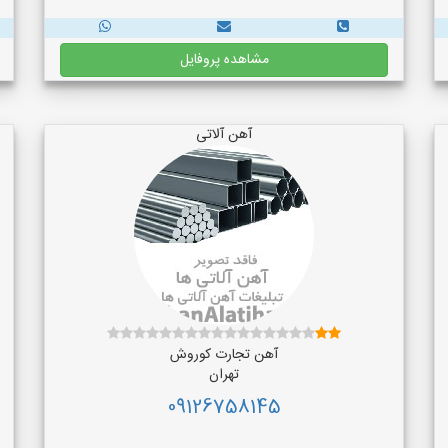
مشاهده پروفایل
آهن آلاتی
آهن تجارت کوروش
تهران
09126758145