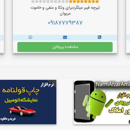
تیرچه فیبر میلگردبرای وتکا و منفی و خاموت
مریوان
09187779387
مشاهده پروفایل