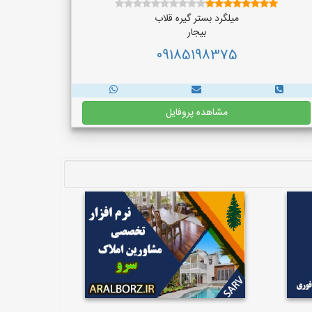
میلگرد بستر گیره قلاب
بیجار
09185198375
مشاهده پروفایل