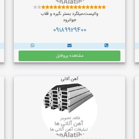
والپست،میلگرد بستر ،گیره و قلاب
جوانرود
09189929400
مشاهده پروفایل
آهن آلاتی