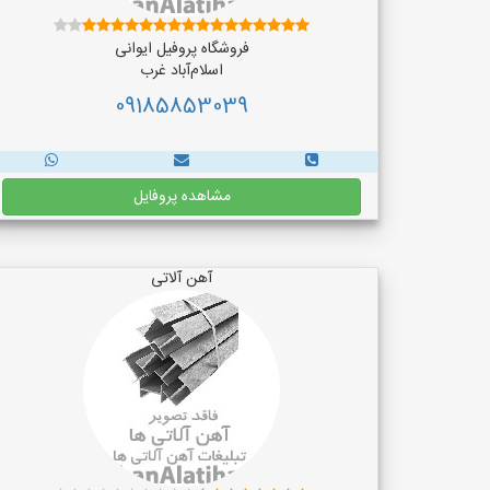
فروشگاه پروفیل ایوانی
اسلام‌آباد غرب
09185853039
مشاهده پروفایل
آهن آلاتی