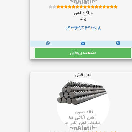
میلگرد اهن
زرند
09369469308
مشاهده پروفایل
آهن آلاتی