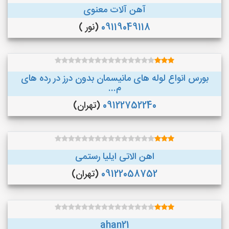
آهن آلات معنوی
09119049118
(نور )
بورس انواع لوله های مانیسمان بدون درز در رده های
م...
09122752240
(تهران)
اهن الاتی ایلیا رستمی
09122058752
(تهران)
ahan21