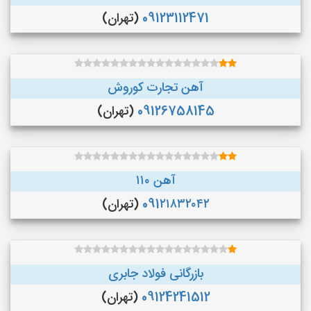
09123112471
(تهران)
آهن تجارت کوروش
09126758145
(تهران)
آهن ۱۱۰
091۲۱۸۳۲۰۴۲
(تهران)
بازرگانی فولاد جابری
09124241512
(تهران)