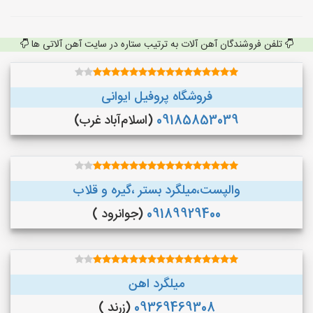
تلفن فروشندگان آهن آلات به ترتیب ستاره در سایت آهن آلاتی ها
فروشگاه پروفیل ایوانی
09185853039
(اسلام‌آباد غرب)
والپست،میلگرد بستر ،گیره و قلاب
09189929400
(جوانرود )
میلگرد اهن
09369469308
(زرند )