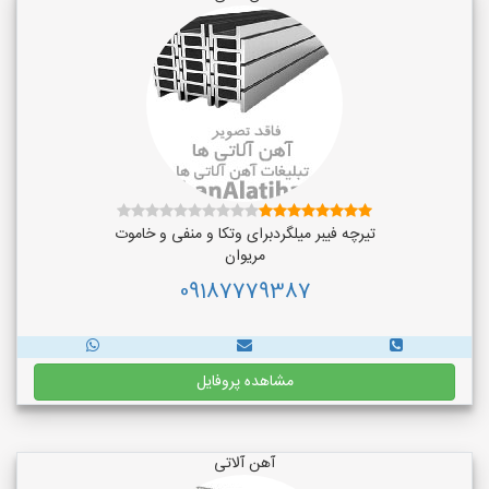
تیرچه فیبر میلگردبرای وتکا و منفی و خاموت
مریوان
09187779387
مشاهده پروفایل
آهن آلاتی