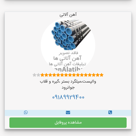
آهن آلاتی
والپست،میلگرد بستر ،گیره و قلاب
جوانرود
09189929400
مشاهده پروفایل