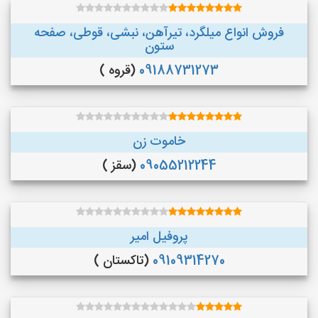
فروش انواع میلگرد، تیرآهن، نبشی، قوطی، صفحه
ستون
09188731273
(قروه )
خاموت زن
09055212244
(سقز )
پروفیل امیر
09109314270
(تاکستان )