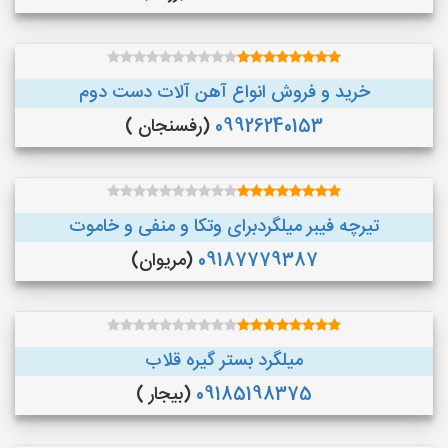
خرید و فروش انواع آهن آلات دست دوم
09926240153
(رفسنجان )
تیرچه فیبر میلگردبرای وتکا و منفی و خاموت
09187779387
(مریوان)
میلگرد بستر گیره قلاب
09185198375
(بیجار )