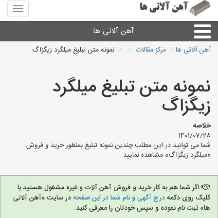
منوی
سایت
آهن
آهن آلاتی ها
آلاتی
ها
آهن آلاتی ها
مرکز مقالات
نمونه متن تبلیغ میلگرد زیگزاگ
میلگرد نبشی،مفتول
نمونه متن تبلیغ میلگرد
ورق
زیگزاگ
لوله و اتصالات
خلاصه
1401/07/28
شما می توانید در این مطلب چندین نمونه تبلیغ بمنظور خرید و فروش
سایر آهن آلات
«میلگرد زیگزاگ» مشاهده نمایید
آهن آلاتی های شهرها
اگر شما هم به کار خرید و فروش آهن آلات و غیره مشغول هستید با
کلیک روی دکمه
درج آگهی و نام شما در این صفحه
در سایت «آهن آلاتی
ها» ثبت نام نموده و سپس خودتان را معرفی کنید.