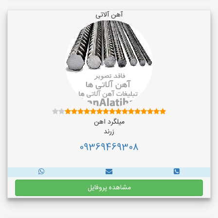
آهن آلاتی
میلگرد اهن
زرند
09369469308
مشاهده پروفایل