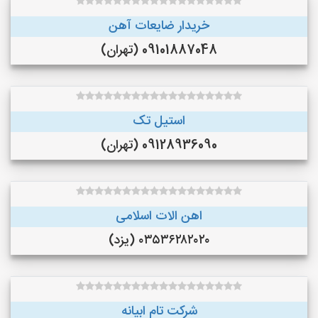
خریدار ضایعات آهن
09101887048 (تهران)
استیل تک
09128936090 (تهران)
اهن الات اسلامی
۰۳۵۳۶۲۸۲۰۲۰ (یزد)
شرکت تام ابیانه