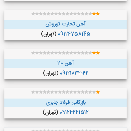
آهن تجارت کوروش
09126758145
(تهران)
آهن ۱۱۰
091۲۱۸۳۲۰۴۲
(تهران)
بازرگانی فولاد جابری
09124241512
(تهران)