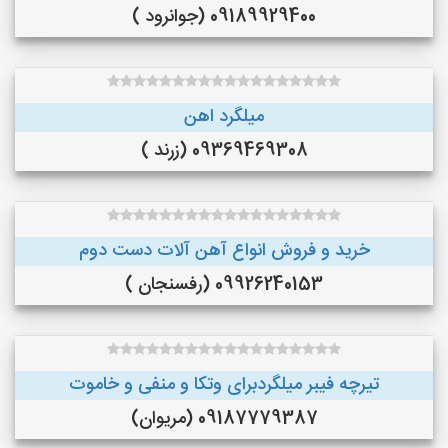
09189929400 (جوانرود )
میلگرد اهن
09369469308 (زرند )
خرید و فروش انواع آهن آلات دست دوم
09926240153 (رفسنجان )
تیرچه فیبر میلگردبرای وتکا و منفی و خاموت
09187779387 (مریوان)