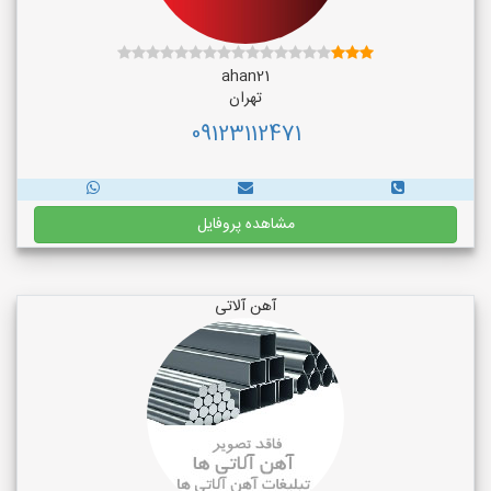
ahan21
تهران
09123112471
مشاهده پروفایل
آهن آلاتی