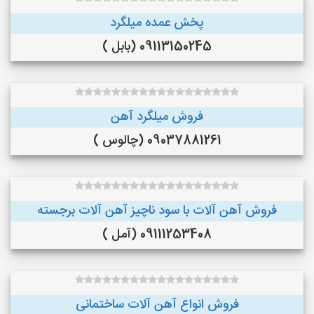
پخش عمده میلگرد
09113150245 (بابل )
فروش میلگرد آهن
09037881261 (چالوس )
فروش آهن آلات با سود ناچیز آهن آلات برجسته
09111253408 (آمل )
فروش انواع آهن آلات ساختمانی