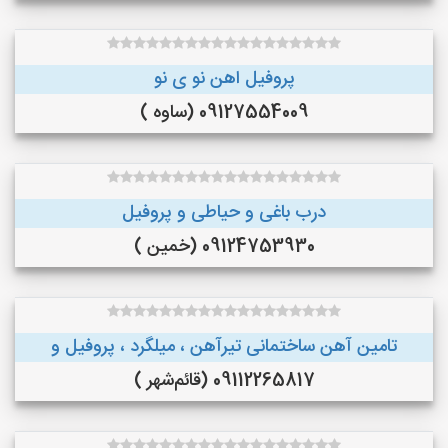
پروفیل اهن نو ی نو
09127554009 (ساوه )
درب باغی و حیاطی و پروفیل
09124753930 (خمین )
تامین آهن ساختمانی تیرآهن ، میلگرد ، پروفیل و
09112265817 (قائم‌شهر )