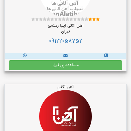
اهن الاتی ایلیا رستمی
تهران
09122058752
مشاهده پروفایل
آهن آلاتی