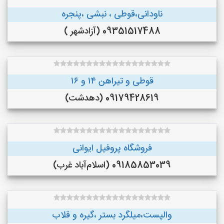
ناودانی،قوطی ، نبشی ،پنجره
09351517488 (آزادشهر )
قوطی و تیراهن ۱۴ و ۱۶
09179428619 (دهدشت)
فروشگاه پروفیل ایوانی
09185853039 (اسلام‌آباد غرب)
والپست،میلگرد بستر ،گیره و قلاب