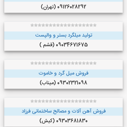
09126028292 (تهران)
تولید میلگرد بستر و والپست
09034671675 (قشم )
فروش میل گرد و خاموت
09302321098 (میناب)
فروش آهن آلات و مصالح ساختمانی فرزاد
09303681830 (کیش)