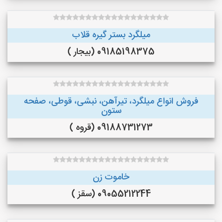
میلگرد بستر گیره قلاب
09185198375 (بیجار )
فروش انواع میلگرد، تیرآهن، نبشی، قوطی، صفحه
ستون
09188731273 (قروه )
خاموت زن
09055212244 (سقز )