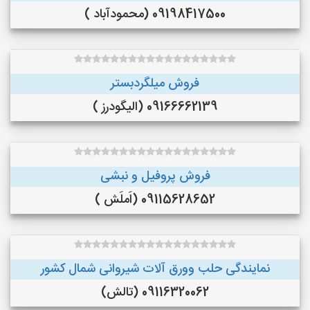
09198417500 (محمودآباد )
فروش میلگردبستر
09166662139 (الیگودرز )
فروش پروفیل و نبشی
09115628652 (اَملَش )
نمایندگی حلب وورق آلات شیروانی شمال کشور
09116320062 (تالش)