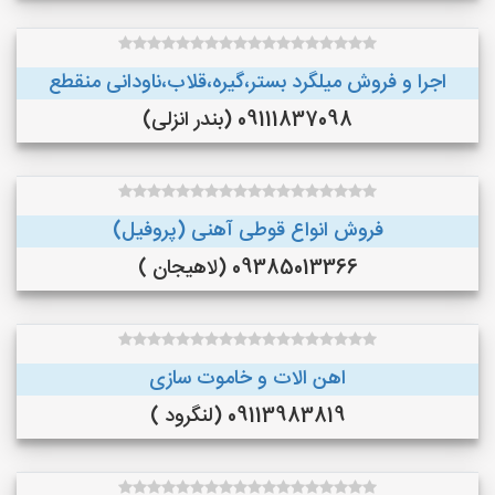
اجرا و فروش میلگرد بستر،گیره،قلاب،ناودانی منقطع
09111837098 (بندر انزلی)
فروش انواع قوطی آهنی (پروفیل)
09385013366 (لاهیجان )
اهن الات و خاموت سازی
09113983819 (لنگرود )