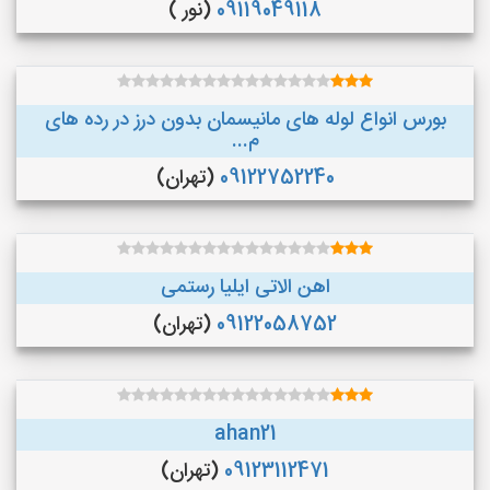
09119049118
(نور )
بورس انواع لوله های مانیسمان بدون درز در رده های
م...
09122752240
(تهران)
اهن الاتی ایلیا رستمی
09122058752
(تهران)
ahan21
09123112471
(تهران)