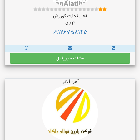
آهن تجارت کوروش
تهران
09126758145
مشاهده پروفایل
آهن آلاتی