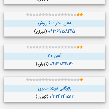
آهن تجارت کوروش
09126758145
(تهران)
آهن ۱۱۰
091۲۱۸۳۲۰۴۲
(تهران)
بازرگانی فولاد جابری
09124241512
(تهران)