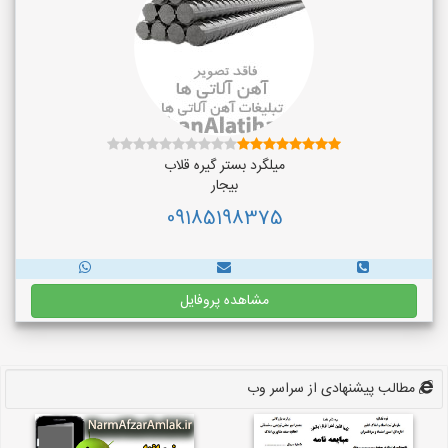
میلگرد بستر گیره قلاب
بیجار
09185198375
مشاهده پروفایل
مطالب پیشنهادی از سراسر وب