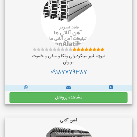
تیرچه فیبر میلگردبرای وتکا و منفی و خاموت
مریوان
09187779387
مشاهده پروفایل
آهن آلاتی