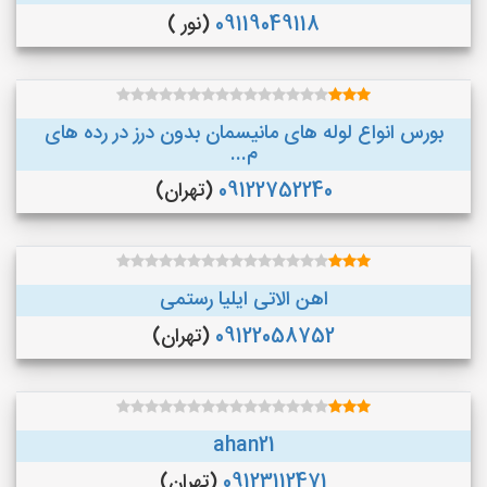
09119049118
(نور )
بورس انواع لوله های مانیسمان بدون درز در رده های
م...
09122752240
(تهران)
اهن الاتی ایلیا رستمی
09122058752
(تهران)
ahan21
09123112471
(تهران)