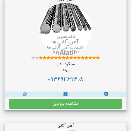
آهن آلاتی
میلگرد اهن
زرند
09369469308
مشاهده پروفایل
آهن آلاتی