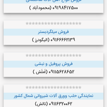
فروش انواع آهن آلات ساختمانی
09198417500 (محمودآباد )
فروش میلگردبستر
09166662139 (الیگودرز )
فروش پروفیل و نبشی
09115628652 (اَملَش )
نمایندگی حلب وورق آلات شیروانی شمال کشور
09116320062 (تالش)