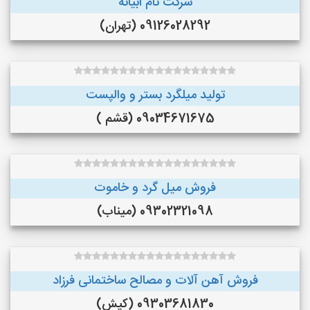
شرکت تام ابیانه
09126028292 (تهران)
تولید میلگرد بستر و والپست
09034671675 (قشم )
فروش میل گرد و خاموت
09302321098 (میناب)
فروش آهن آلات و مصالح ساختمانی فرزاد
09303681830 (کیش)