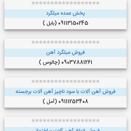
پخش عمده میلگرد
09113150245 (بابل )
فروش میلگرد آهن
09037881261 (چالوس )
فروش آهن آلات با سود ناچیز آهن آلات برجسته
09111253408 (آمل )