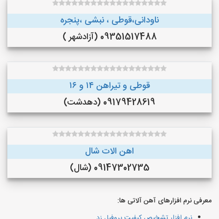
ناودانی،قوطی ، نبشی ،پنجره
09351517488 (آزادشهر )
قوطی و تیراهن ۱۴ و ۱۶
09179428619 (دهدشت)
اهن الات شال
09147302735 (شال)
معرفی نرم افزارهای آهن آلاتی ها:
نرم افزار تشخیص کیفیت پروفیل زد