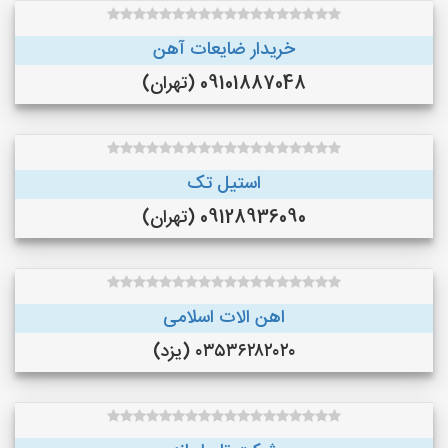
خریدار ضایعات آهن
09101887048 (تهران)
استیل تک
09128936090 (تهران)
اهن الات اسلامی
۰۳۵۳۶۲۸۲۰۲۰ (یزد)