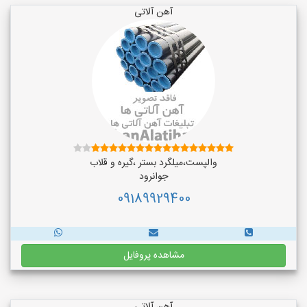
آهن آلاتی
والپست،میلگرد بستر ،گیره و قلاب
جوانرود
09189929400
مشاهده پروفایل