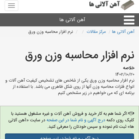
منوی
سایت
آهن
آهن آلاتی ها
آلاتی
ها
آهن آلاتی ها
مرکز مقالات
نرم افزار محاسبه وزن ورق
میلگرد نبشی،مفتول
نرم افزار محاسبه وزن ورق
ورق
خلاصه
1402/10/20
لوله و اتصالات
نرم افزار محاسبه وزن ورق یکی از شاخص های تشخیص کیفیت آهن آلات و
انواع فلزات محاسبه وزن آنها از روی شکل ظاهری می باشد. با استفاده از
برنامه ای که می خواهیم در زیر مشخص کنیم
سایر آهن آلات
آهن آلاتی های شهرها
اگر شما هم به کار خرید و فروش آهن آلات و غیره مشغول هستید با
کلیک روی دکمه
درج آگهی و نام شما در این صفحه
در سایت «آهن آلاتی
ها» ثبت نام نموده و سپس خودتان را معرفی کنید.
درج آگهی و نام شما در این صفحه