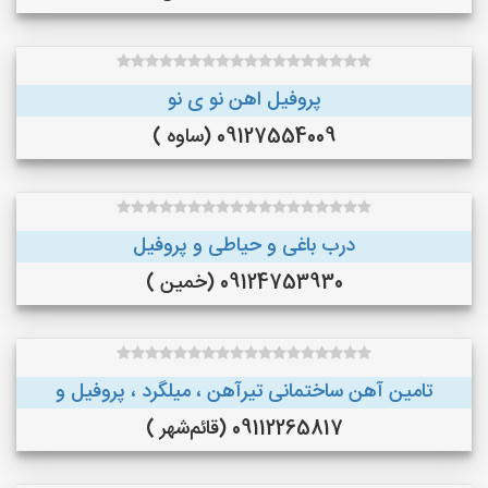
پروفیل اهن نو ی نو
09127554009 (ساوه )
درب باغی و حیاطی و پروفیل
09124753930 (خمین )
تامین آهن ساختمانی تیرآهن ، میلگرد ، پروفیل و
09112265817 (قائم‌شهر )