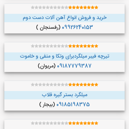
خرید و فروش انواع آهن آلات دست دوم
09926240153
(رفسنجان )
تیرچه فیبر میلگردبرای وتکا و منفی و خاموت
09187779387
(مریوان)
میلگرد بستر گیره قلاب
09185198375
(بیجار )