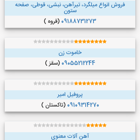
فروش انواع میلگرد، تیرآهن، نبشی، قوطی، صفحه
ستون
09188731273
(قروه )
خاموت زن
09055212244
(سقز )
پروفیل امیر
09109314270
(تاکستان )
آهن آلات معنوی