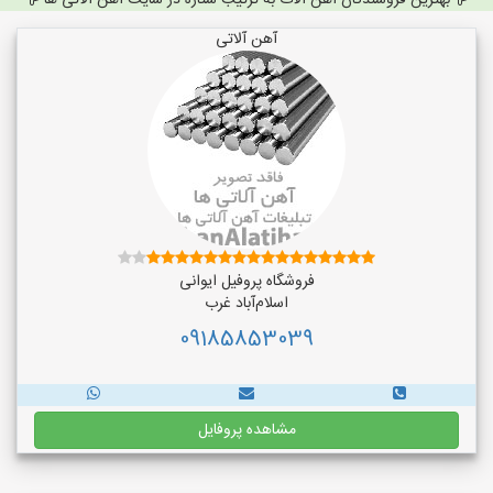
بهترین فروشندگان آهن آلات به ترتیب ستاره در سایت آهن آلاتی ها
آهن آلاتی
فروشگاه پروفیل ایوانی
اسلام‌آباد غرب
09185853039
مشاهده پروفایل