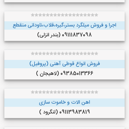
اجرا و فروش میلگرد بستر،گیره،قلاب،ناودانی منقطع
09111837098 (بندر انزلی)
فروش انواع قوطی آهنی (پروفیل)
09385013366 (لاهیجان )
اهن الات و خاموت سازی
09113983819 (لنگرود )