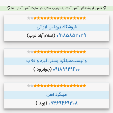
تلفن فروشندگان آهن آلات به ترتیب ستاره در سایت آهن آلاتی ها
فروشگاه پروفیل ایوانی
09185853039
(اسلام‌آباد غرب)
والپست،میلگرد بستر ،گیره و قلاب
09189929400
(جوانرود )
میلگرد اهن
09369469308
(زرند )