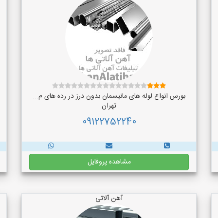
بورس انواع لوله های مانیسمان بدون درز در رده های م...
تهران
09122752240
مشاهده پروفایل
آهن آلاتی