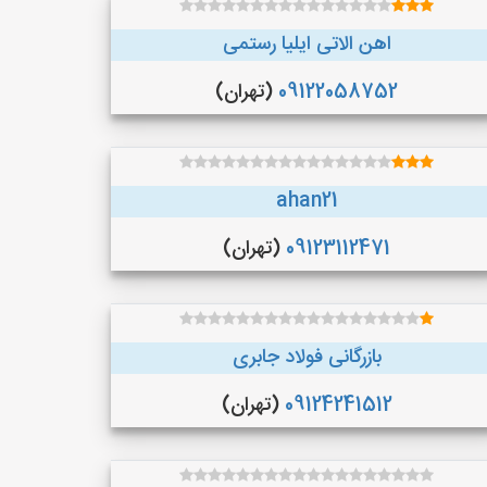
اهن الاتی ایلیا رستمی
09122058752
(تهران)
ahan21
09123112471
(تهران)
بازرگانی فولاد جابری
09124241512
(تهران)