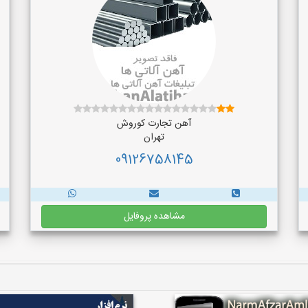
آهن تجارت کوروش
تهران
09126758145
مشاهده پروفایل