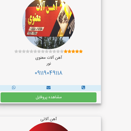
آهن آلات معنوی
نور
09119049118
مشاهده پروفایل
آهن آلاتی