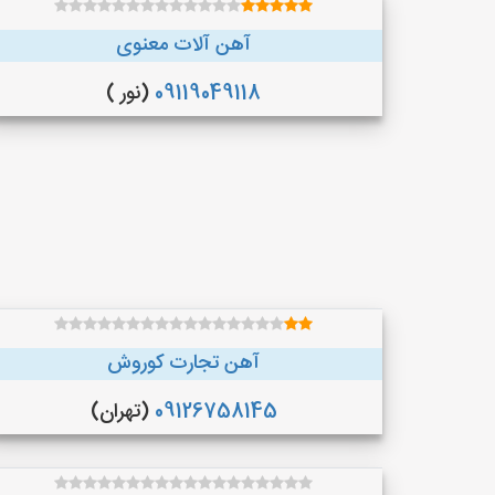
آهن آلات معنوی
09119049118
(نور )
آهن تجارت کوروش
09126758145
(تهران)