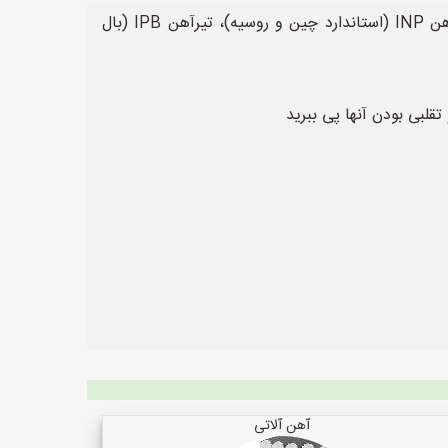
نرم افزار تشخیص کیفیت تیرآهن براساس وزن استاندارد تیرآهن محاسبه وزن تیرآهن IPE (استاندارد اروپا و ایران)، تیرآهن INP (استاندارد چین و روسیه)، تیرآهن IPB (بال
قلبی بودن آنها پی ببرید
آهن آلاتی