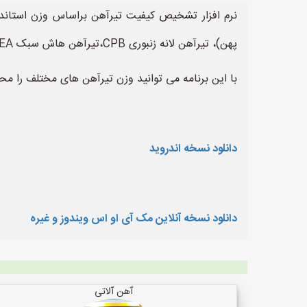
پهن)، تیرآهن لانه زنبوری CPB،تیرآهن هاش سبک HEA، تیرآهن هاش سنگین HEB، وزن تیرآهن I7
با این برنامه می توانید وزن تیرآهن های مختلف را محا
دانلود نسخه اندروید
دانلود نسخه آنلاین مک آی او اس ویندوز و غیره
آهن آلاتی