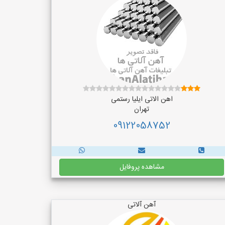
اهن الاتی ایلیا رستمی
تهران
09122058752
مشاهده پروفایل
آهن آلاتی