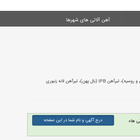
آهن آلاتی های شهرها
نرم افزار تشخیص کیفیت تیرآهن براساس وزن استاندارد تیرآهن محاسبه وزن تیرآهن IPE (استاندارد اروپا و ایران)، تیرآهن INP (استاندارد چین و روسیه)، تیرآهن IPB (بال پهن)، تیرآهن لانه زنبوری
درج آگهی و نام شما در این صفحه
ی ها»