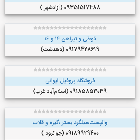
09351517488 (آزادشهر )
قوطی و تیراهن ۱۴ و ۱۶
09179428619 (دهدشت)
فروشگاه پروفیل ایوانی
09185853039 (اسلام‌آباد غرب)
والپست،میلگرد بستر ،گیره و قلاب
09189929400 (جوانرود )