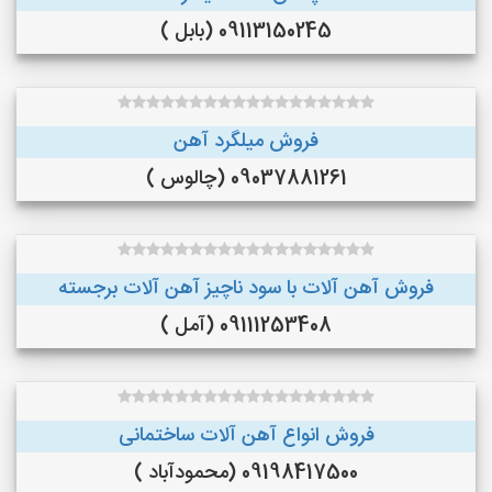
09113150245 (بابل )
فروش میلگرد آهن
09037881261 (چالوس )
فروش آهن آلات با سود ناچیز آهن آلات برجسته
09111253408 (آمل )
فروش انواع آهن آلات ساختمانی
09198417500 (محمودآباد )