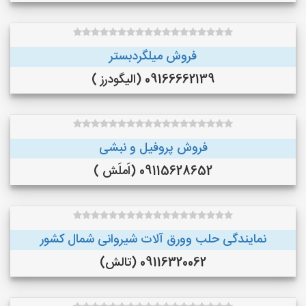
فروش میلگردبستر
09166662139 (الیگودرز )
فروش پروفیل و نبشی
09115628652 (اَملَش )
نمایندگی حلب وورق آلات شیروانی شمال کشور
09116320062 (تالش)