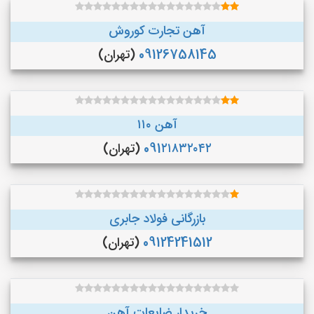
آهن تجارت کوروش
09126758145
(تهران)
آهن ۱۱۰
091۲۱۸۳۲۰۴۲
(تهران)
بازرگانی فولاد جابری
09124241512
(تهران)
خریدار ضایعات آهن