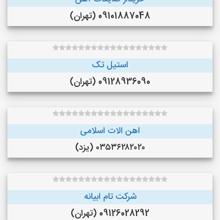
09101887048 (تهران)
استیل تک
09128936090 (تهران)
اهن الات اسلامی
۰۳۵۳۶۲۸۲۰۲۰ (یزد)
شرکت تام ابیانه
09126028292 (تهران)