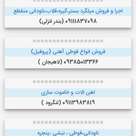
اجرا و فروش میلگرد بستر،گیره،قلاب،ناودانی منقطع
09111837098 (بندر انزلی)
فروش انواع قوطی آهنی (پروفیل)
09385013366 (لاهیجان )
اهن الات و خاموت سازی
09113983819 (لنگرود )
ناودانی،قوطی ، نبشی ،پنجره