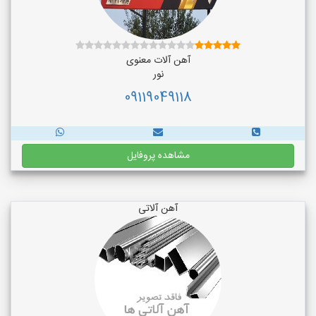
آهن آلات معنوی
نور
09119049118
مشاهده پروفایل
آهن آلاتی