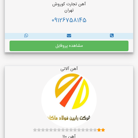
آهن تجارت کوروش
تهران
09126758145
مشاهده پروفایل
آهن آلاتی
آهن ۱۱۰