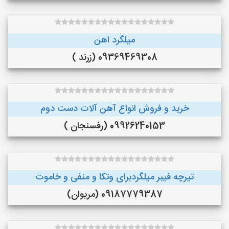
میلگرد اهن
09369469308 (زرند )
خرید و فروش انواع آهن آلات دست دوم
09926240153 (رفسنجان )
تیرچه فیبر میلگردبرای وتکا و منفی و خاموت
09187779387 (مریوان)