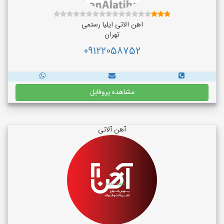
اهن الاتی ایلیا رستمی
تهران
09122058752
مشاهده پروفایل
آهن آلاتی