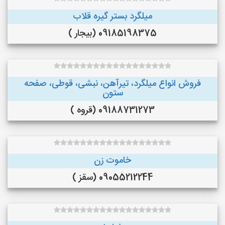
میلگرد بستر گیره قلاب
09185198375 (بیجار )
فروش انواع میلگرد، تیرآهن، نبشی، قوطی، صفحه
ستون
09188731273 (قروه )
خاموت زن
09055212244 (سقز )