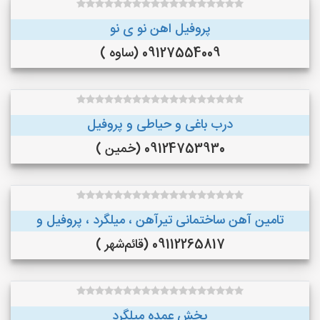
پروفیل اهن نو ی نو
09127554009 (ساوه )
درب باغی و حیاطی و پروفیل
09124753930 (خمین )
تامین آهن ساختمانی تیرآهن ، میلگرد ، پروفیل و
09112265817 (قائم‌شهر )
پخش عمده میلگرد