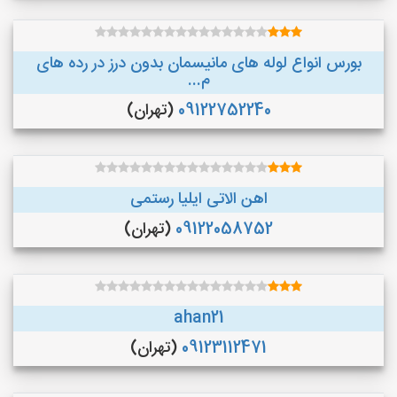
بورس انواع لوله های مانیسمان بدون درز در رده های
م...
09122752240
(تهران)
اهن الاتی ایلیا رستمی
09122058752
(تهران)
ahan21
09123112471
(تهران)