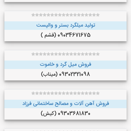
تولید میلگرد بستر و والپست
09034671675 (قشم )
فروش میل گرد و خاموت
09302321098 (میناب)
فروش آهن آلات و مصالح ساختمانی فرزاد
09303681830 (کیش)