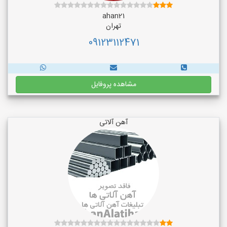
ahan21
تهران
09123112471
مشاهده پروفایل
آهن آلاتی