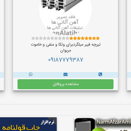
تیرچه فیبر میلگردبرای وتکا و منفی و خاموت
مریوان
09187779387
مشاهده پروفایل