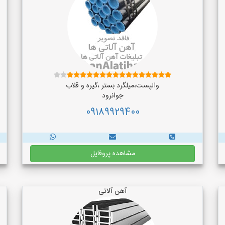
والپست،میلگرد بستر ،گیره و قلاب
جوانرود
09189929400
مشاهده پروفایل
آهن آلاتی