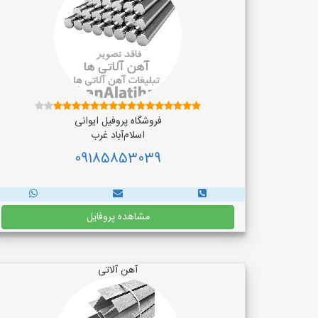
فروشگاه پروفیل ایوانی
اسلام‌آباد غرب
09185853039
مشاهده پروفایل
آهن آلاتی