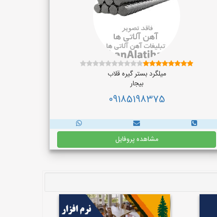
میلگرد بستر گیره قلاب
بیجار
09185198375
مشاهده پروفایل