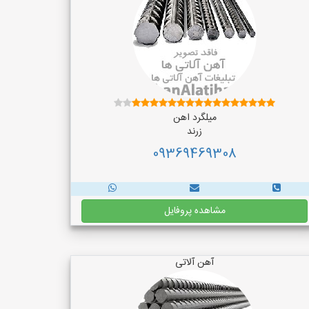
میلگرد اهن
زرند
09369469308
مشاهده پروفایل
آهن آلاتی