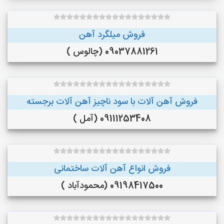
فروش میلگرد آهن
09037881261 (چالوس )
فروش آهن آلات با سود ناچیز آهن آلات برجسته
09111253408 (آمل )
فروش انواع آهن آلات ساختمانی
09198417500 (محمودآباد )