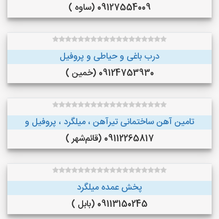
09127554009 (ساوه )
درب باغی و حیاطی و پروفیل
09124753930 (خمین )
تامین آهن ساختمانی تیرآهن ، میلگرد ، پروفیل و
09112265817 (قائم‌شهر )
پخش عمده میلگرد
09113150245 (بابل )