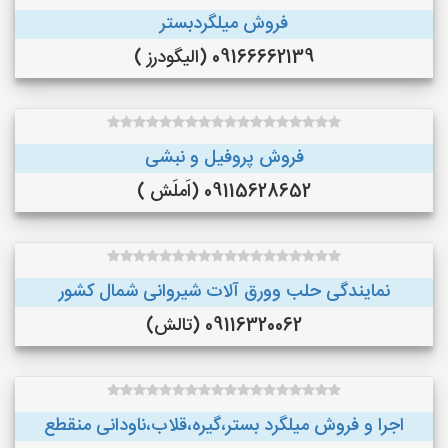
فروش میلگردبستر
09166662139 (الیگودرز )
فروش پروفیل و نبشی
09115628652 (اَملَش )
نمایندگی حلب وورق آلات شیروانی شمال کشور
09116320062 (تالش)
اجرا و فروش میلگرد بستر،گیره،قلاب،ناودانی منقطع