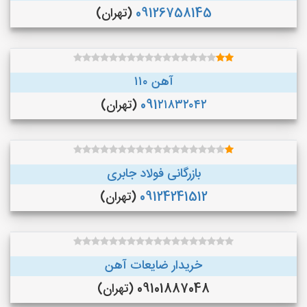
09126758145
(تهران)
آهن ۱۱۰
091۲۱۸۳۲۰۴۲
(تهران)
بازرگانی فولاد جابری
09124241512
(تهران)
خریدار ضایعات آهن
09101887048 (تهران)