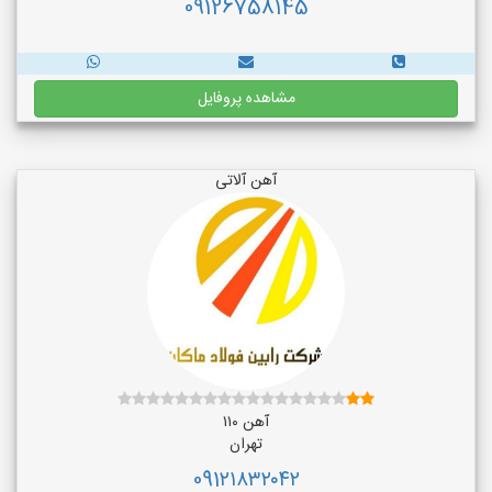
09126758145
مشاهده پروفایل
آهن آلاتی
آهن ۱۱۰
تهران
091۲۱۸۳۲۰۴۲