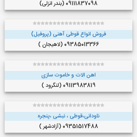
09111837098 (بندر انزلی)
فروش انواع قوطی آهنی (پروفیل)
09385013366 (لاهیجان )
اهن الات و خاموت سازی
09113983819 (لنگرود )
ناودانی،قوطی ، نبشی ،پنجره
09351517488 (آزادشهر )