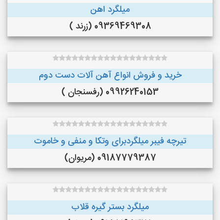
میلگرد اهن
09369469308 (زرند )
خرید و فروش انواع آهن آلات دست دوم
09926240153 (رفسنجان )
تیرچه فیبر میلگردبرای وتکا و منفی و خاموت
09187779387 (مریوان)
میلگرد بستر گیره قلاب