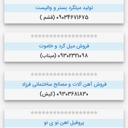
تولید میلگرد بستر و والپست
09034671675 (قشم )
فروش میل گرد و خاموت
09302321098 (میناب)
فروش آهن آلات و مصالح ساختمانی فرزاد
09303681830 (کیش)
پروفیل اهن نو ی نو