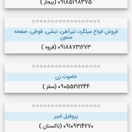
09185198375 (بیجار )
فروش انواع میلگرد، تیرآهن، نبشی، قوطی، صفحه
ستون
09188731273 (قروه )
خاموت زن
09055212244 (سقز )
پروفیل امیر
09109314270 (تاکستان )