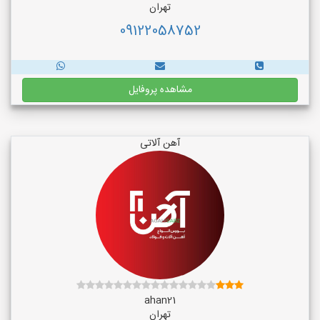
تهران
09122058752
مشاهده پروفایل
آهن آلاتی
ahan21
تهران