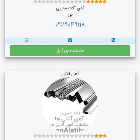
آهن آلات معنوی
نور
09119049118
مشاهده پروفایل
آهن آلاتی