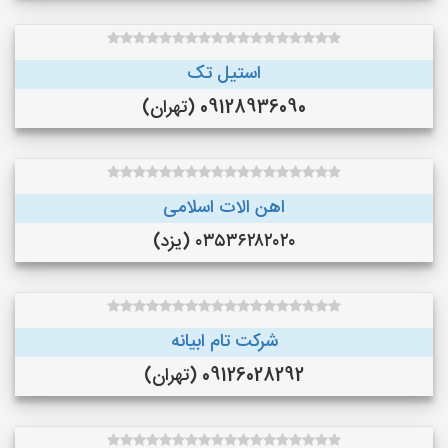
استیل تک
09128936090 (تهران)
اهن الات اسلامی
۰۳۵۳۶۲۸۲۰۲۰ (یزد)
شرکت تام ابیانه
09126028292 (تهران)