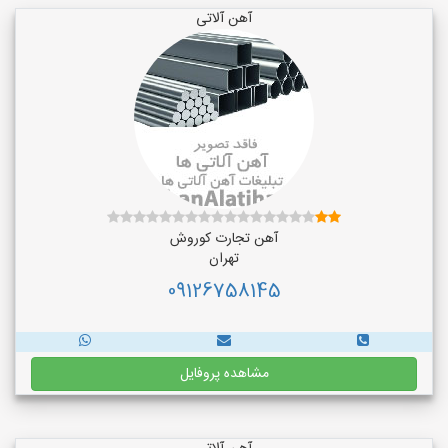
آهن آلاتی
آهن تجارت کوروش
تهران
09126758145
مشاهده پروفایل