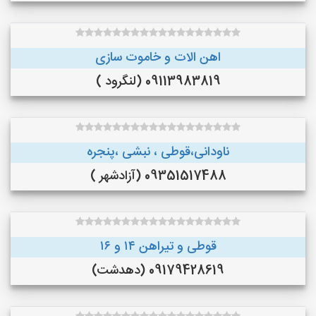
اهن الات و خاموت سازی
09113983819 (لنگرود )
ناودانی،قوطی ، نبشی ،پنجره
09351517488 (آزادشهر )
قوطی و تیراهن ۱۴ و ۱۶
09179428619 (دهدشت)