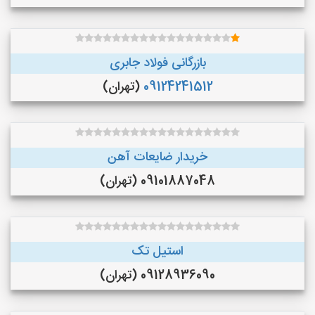
بازرگانی فولاد جابری
09124241512
(تهران)
خریدار ضایعات آهن
09101887048 (تهران)
استیل تک
09128936090 (تهران)