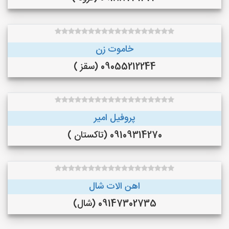
خاموت زن
09055212244 (سقز )
پروفیل امیر
09109314270 (تاکستان )
اهن الات شال
09147302735 (شال)