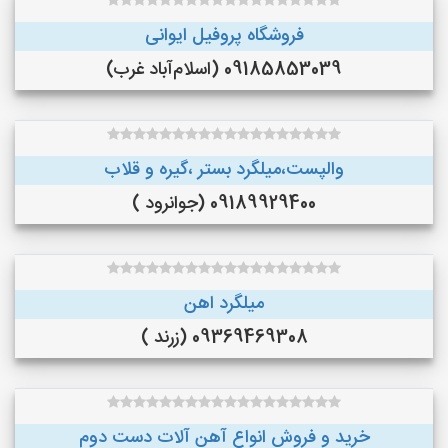
فروشگاه پروفیل ایوانی
09185853039 (اسلام‌آباد غرب)
والپست،میلگرد بستر ،گیره و قلاب
09189929400 (جوانرود )
میلگرد اهن
09369469308 (زرند )
خرید و فروش انواع آهن آلات دست دوم