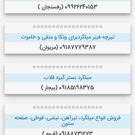
09926240153 (رفسنجان )
تیرچه فیبر میلگردبرای وتکا و منفی و خاموت
09187779387 (مریوان)
میلگرد بستر گیره قلاب
09185198375 (بیجار )
فروش انواع میلگرد، تیرآهن، نبشی، قوطی، صفحه
ستون
09188731273 (قروه )