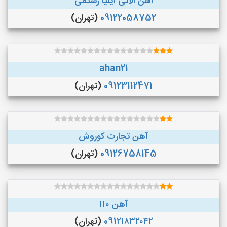
اهن الاتی ایلیا رستمی
09122058752
(تهران)
ahan21
09123112471
(تهران)
آهن تجارت کوروش
09126758145
(تهران)
آهن ۱۱۰
091۲۱۸۳۲۰۴۲
(تهران)