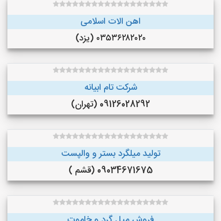
اهن الات اسلامی
۰۳۵۳۶۲۸۲۰۲۰ (یزد)
شرکت تام ابیانه
09126028292 (تهران)
تولید میلگرد بستر و والپست
09034671675 (قشم )
فروش میل گرد و خاموت