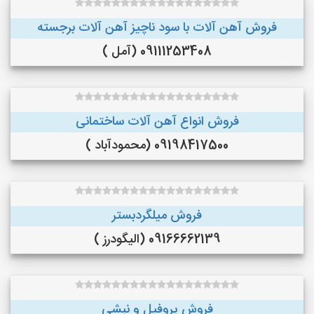
فروش آهن آلات با سود ناچیز آهن آلات برجسته
09111253408 (آمل )
فروش انواع آهن آلات ساختمانی
09198417500 (محمودآباد )
فروش میلگردبستر
09166662139 (الیگودرز )
فروش پروفیل و نبشی