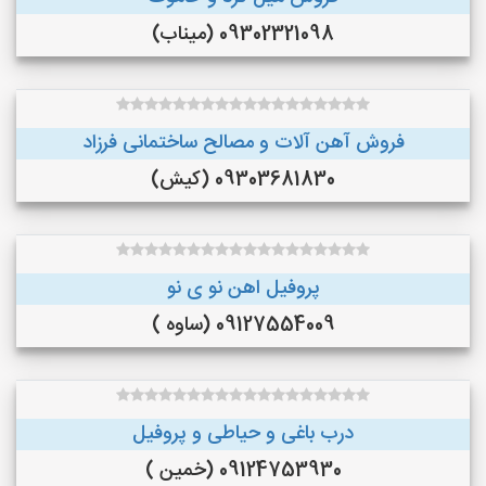
09302321098 (میناب)
فروش آهن آلات و مصالح ساختمانی فرزاد
09303681830 (کیش)
پروفیل اهن نو ی نو
09127554009 (ساوه )
درب باغی و حیاطی و پروفیل
09124753930 (خمین )