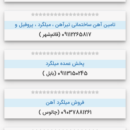
تامین آهن ساختمانی تیرآهن ، میلگرد ، پروفیل و
09112265817 (قائم‌شهر )
پخش عمده میلگرد
09113150245 (بابل )
فروش میلگرد آهن
09037881261 (چالوس )