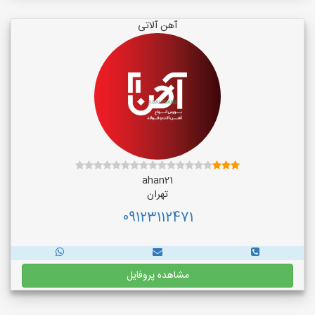
آهن آلاتی
ahan21
تهران
09123112471
مشاهده پروفایل