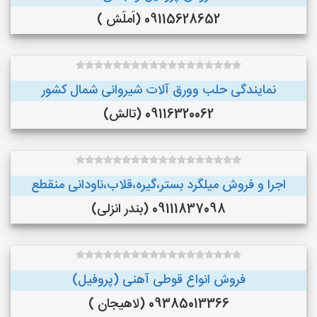
09115628652 (اَملَش )
نمایندگی حلب وورق آلات شیروانی شمال کشور
09116320062 (تالش)
اجرا و فروش میلگرد بستر،گیره،قلاب،ناودانی منقطع
09111837098 (بندر انزلی)
فروش انواع قوطی آهنی (پروفیل)
09385013366 (لاهیجان )