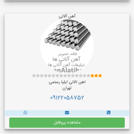
آهن آلاتی
اهن الاتی ایلیا رستمی
تهران
09122058752
مشاهده پروفایل