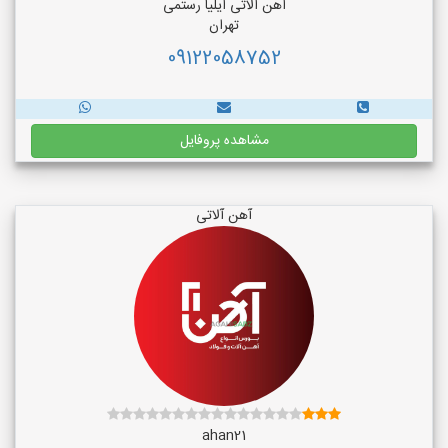
اهن الاتی ایلیا رستمی
تهران
09122058752
مشاهده پروفایل
آهن آلاتی
ahan21