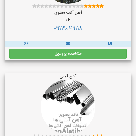
آهن آلات معنوی
نور
09119049118
مشاهده پروفایل
آهن آلاتی