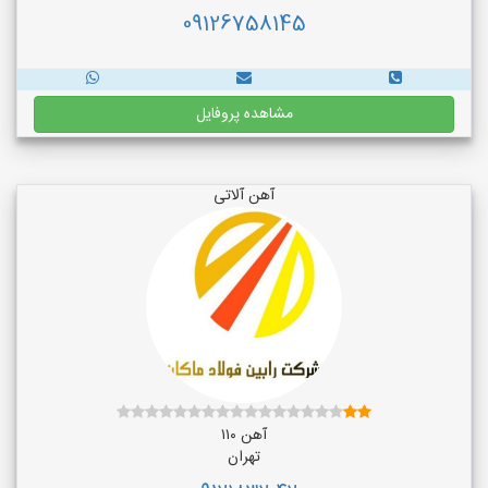
09126758145
مشاهده پروفایل
آهن آلاتی
آهن ۱۱۰
تهران