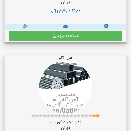
تهران
09123112471
مشاهده پروفایل
آهن آلاتی
آهن تجارت کوروش
تهران