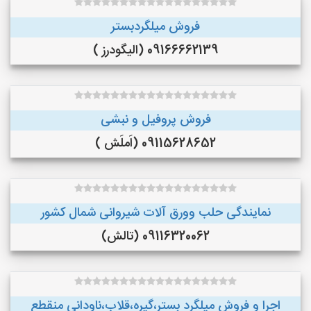
فروش میلگردبستر
09166662139 (الیگودرز )
فروش پروفیل و نبشی
09115628652 (اَملَش )
نمایندگی حلب وورق آلات شیروانی شمال کشور
09116320062 (تالش)
اجرا و فروش میلگرد بستر،گیره،قلاب،ناودانی منقطع