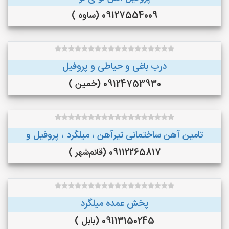
09127554009 (ساوه )
درب باغی و حیاطی و پروفیل
09124753930 (خمین )
تامین آهن ساختمانی تیرآهن ، میلگرد ، پروفیل و
09112265817 (قائم‌شهر )
پخش عمده میلگرد
09113150245 (بابل )