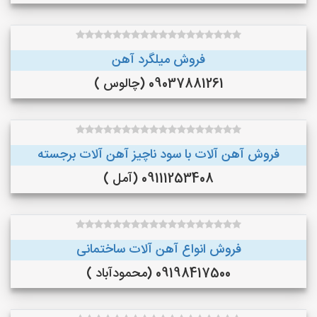
فروش میلگرد آهن
09037881261 (چالوس )
فروش آهن آلات با سود ناچیز آهن آلات برجسته
09111253408 (آمل )
فروش انواع آهن آلات ساختمانی
09198417500 (محمودآباد )