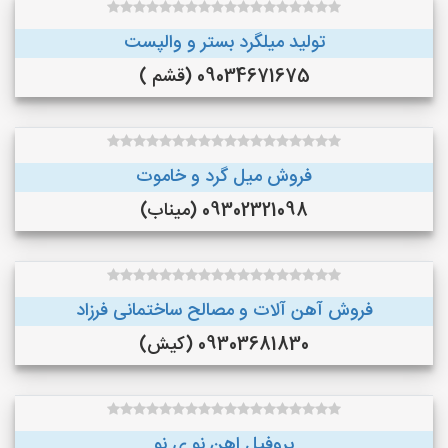
تولید میلگرد بستر و والپست
09034671675 (قشم )
فروش میل گرد و خاموت
09302321098 (میناب)
فروش آهن آلات و مصالح ساختمانی فرزاد
09303681830 (کیش)
پروفیل اهن نو ی نو