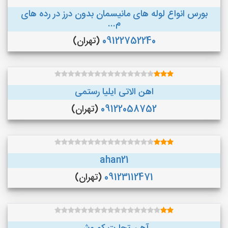
بورس انواع لوله های مانیسمان بدون درز در رده های
م...
09122752240
(تهران)
اهن الاتی ایلیا رستمی
09122058752
(تهران)
ahan21
09123112471
(تهران)