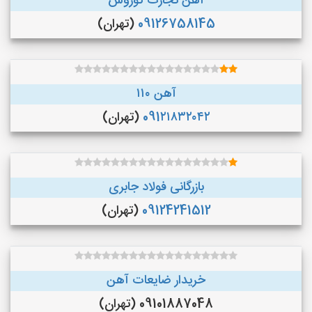
آهن تجارت کوروش
09126758145
(تهران)
آهن ۱۱۰
091۲۱۸۳۲۰۴۲
(تهران)
بازرگانی فولاد جابری
09124241512
(تهران)
خریدار ضایعات آهن
09101887048 (تهران)