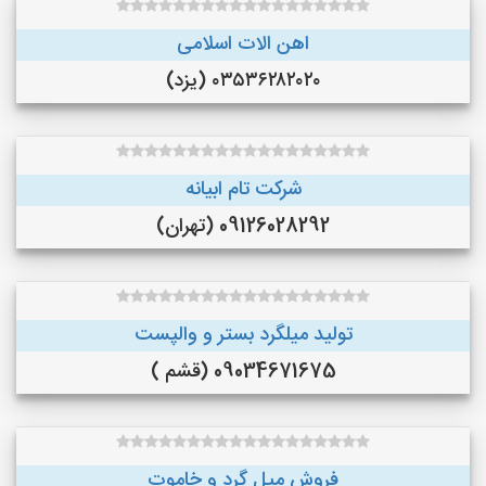
اهن الات اسلامی
۰۳۵۳۶۲۸۲۰۲۰ (یزد)
شرکت تام ابیانه
09126028292 (تهران)
تولید میلگرد بستر و والپست
09034671675 (قشم )
فروش میل گرد و خاموت