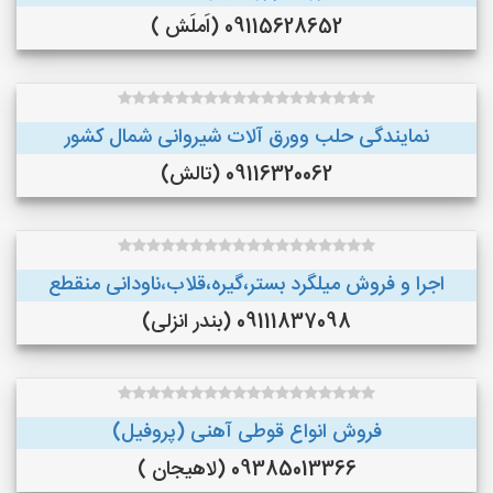
09115628652 (اَملَش )
نمایندگی حلب وورق آلات شیروانی شمال کشور
09116320062 (تالش)
اجرا و فروش میلگرد بستر،گیره،قلاب،ناودانی منقطع
09111837098 (بندر انزلی)
فروش انواع قوطی آهنی (پروفیل)
09385013366 (لاهیجان )