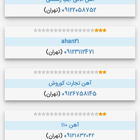
09122058752
(تهران)
ahan21
09123112471
(تهران)
آهن تجارت کوروش
09126758145
(تهران)
آهن ۱۱۰
091۲۱۸۳۲۰۴۲
(تهران)