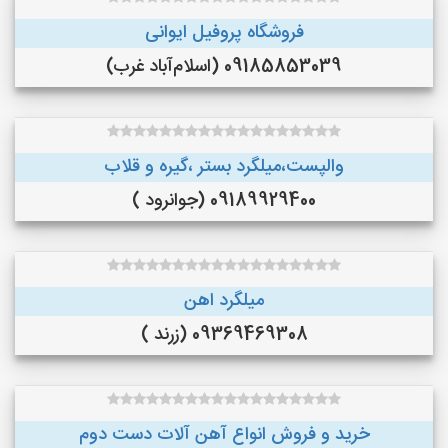
فروشگاه پروفیل ایوانی
09185853039 (اسلام‌آباد غرب)
والپست،میلگرد بستر ،گیره و قلاب
09189929400 (جوانرود )
میلگرد اهن
09369469308 (زرند )
خرید و فروش انواع آهن آلات دست دوم