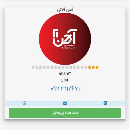
آهن آلاتی
ahan21
تهران
09123112471
مشاهده پروفایل