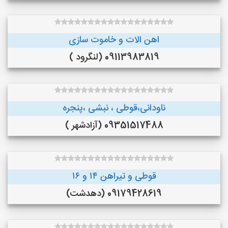
اهن الات و خاموت سازی
09113983819 (لنگرود )
ناودانی،قوطی ، نبشی ،پنجره
09351517488 (آزادشهر )
قوطی و تیراهن ۱۴ و ۱۶
09179428619 (دهدشت)