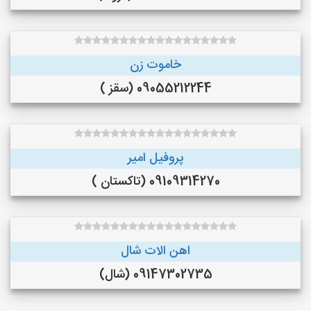
خاموت زن
09055212244 (سقز )
پروفیل امیر
09109314270 (تاکستان )
اهن الات شال
09147302735 (شال)