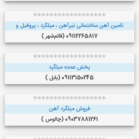
تامین آهن ساختمانی تیرآهن ، میلگرد ، پروفیل و
09112265817 (قائم‌شهر )
پخش عمده میلگرد
09113150245 (بابل )
فروش میلگرد آهن
09037881261 (چالوس )