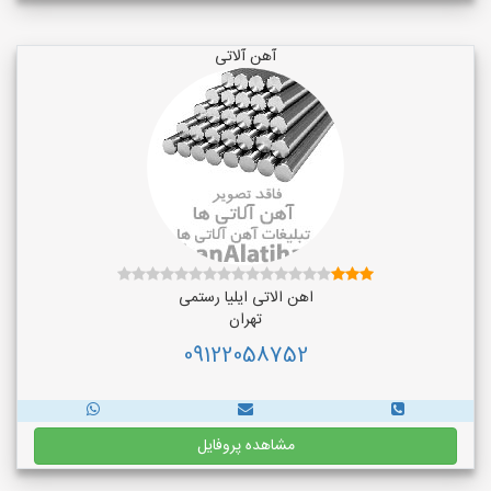
آهن آلاتی
اهن الاتی ایلیا رستمی
تهران
09122058752
مشاهده پروفایل