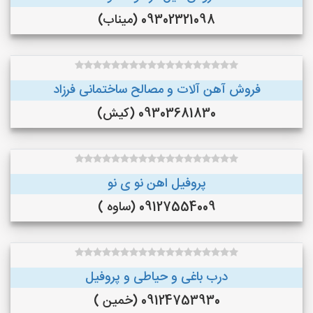
09302321098 (میناب)
فروش آهن آلات و مصالح ساختمانی فرزاد
09303681830 (کیش)
پروفیل اهن نو ی نو
09127554009 (ساوه )
درب باغی و حیاطی و پروفیل
09124753930 (خمین )