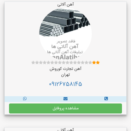
آهن آلاتی
آهن تجارت کوروش
تهران
09126758145
مشاهده پروفایل
آهن آلاتی