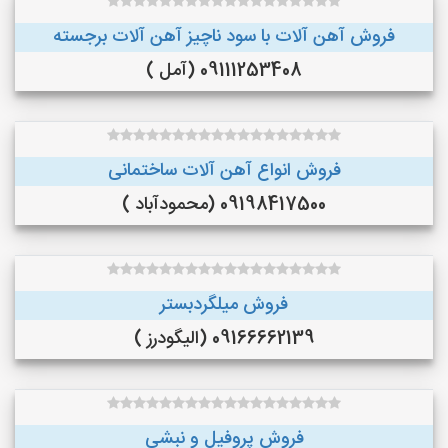
فروش آهن آلات با سود ناچیز آهن آلات برجسته
09111253408 (آمل )
فروش انواع آهن آلات ساختمانی
09198417500 (محمودآباد )
فروش میلگردبستر
09166662139 (الیگودرز )
فروش پروفیل و نبشی