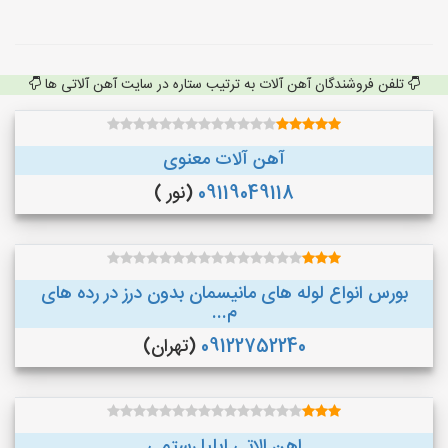
تلفن فروشندگان آهن آلات به ترتیب ستاره در سایت آهن آلاتی ها
آهن آلات معنوی
09119049118
(نور )
بورس انواع لوله های مانیسمان بدون درز در رده های
م...
09122752240
(تهران)
اهن الاتی ایلیا رستمی