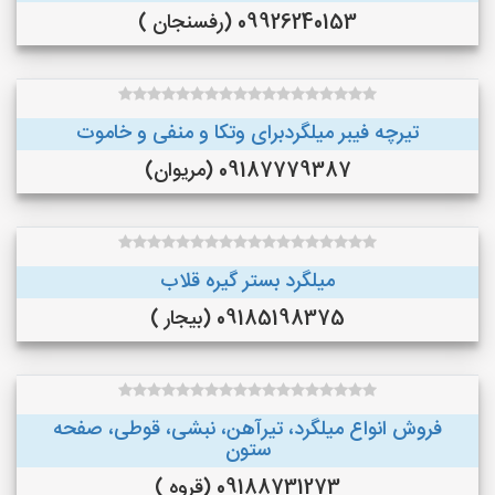
09926240153 (رفسنجان )
تیرچه فیبر میلگردبرای وتکا و منفی و خاموت
09187779387 (مریوان)
میلگرد بستر گیره قلاب
09185198375 (بیجار )
فروش انواع میلگرد، تیرآهن، نبشی، قوطی، صفحه
ستون
09188731273 (قروه )