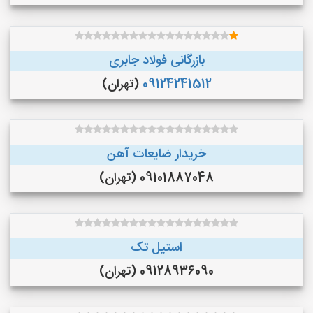
بازرگانی فولاد جابری
09124241512
(تهران)
خریدار ضایعات آهن
09101887048 (تهران)
استیل تک
09128936090 (تهران)