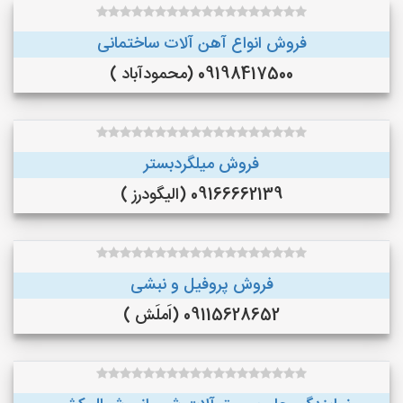
فروش انواع آهن آلات ساختمانی
09198417500 (محمودآباد )
فروش میلگردبستر
09166662139 (الیگودرز )
فروش پروفیل و نبشی
09115628652 (اَملَش )