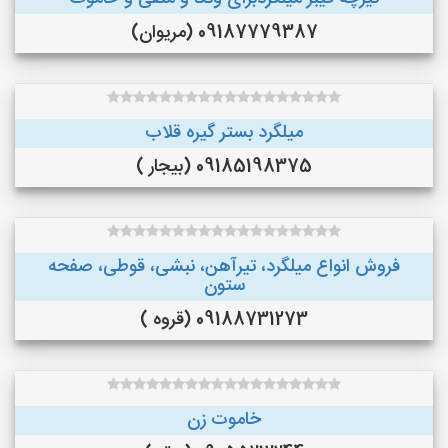
09187779387 (مریوان)
میلگرد بستر گیره قلاب
09185198375 (بیجار )
فروش انواع میلگرد، تیرآهن، نبشی، قوطی، صفحه
ستون
09188731273 (قروه )
خاموت زن