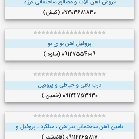
فروش آهن آلات و مصالح ساختمانی فرزاد
09303681830 (کیش)
پروفیل اهن نو ی نو
09127554009 (ساوه )
درب باغی و حیاطی و پروفیل
09124753930 (خمین )
تامین آهن ساختمانی تیرآهن ، میلگرد ، پروفیل و
09112265817 (قائم‌شهر )