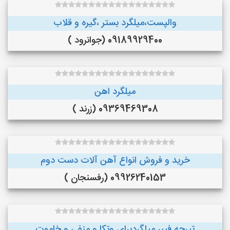
والپست،میلگرد بستر ،گیره و قلاب
09189929400 (جوانرود )
میلگرد اهن
09369469308 (زرند )
خرید و فروش انواع آهن آلات دست دوم
09926240153 (رفسنجان )
تیرچه فیبر میلگردبرای وتکا و منفی و خاموت