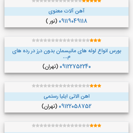
آهن آلات معنوی
09119049118
(نور )
بورس انواع لوله های مانیسمان بدون درز در رده های
م...
09122752240
(تهران)
اهن الاتی ایلیا رستمی
09122058752
(تهران)