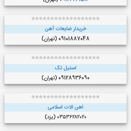
خریدار ضایعات آهن
09101887048 (تهران)
استیل تک
09128936090 (تهران)
اهن الات اسلامی
۰۳۵۳۶۲۸۲۰۲۰ (یزد)