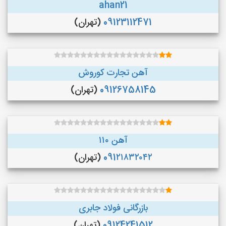
ahan21
09123112471
(تهران)
آهن تجارت کوروش
09126758145
(تهران)
آهن ۱۱۰
091۲۱۸۳۲۰۴۲
(تهران)
بازرگانی فولاد جابری
09124241512
(تهران)