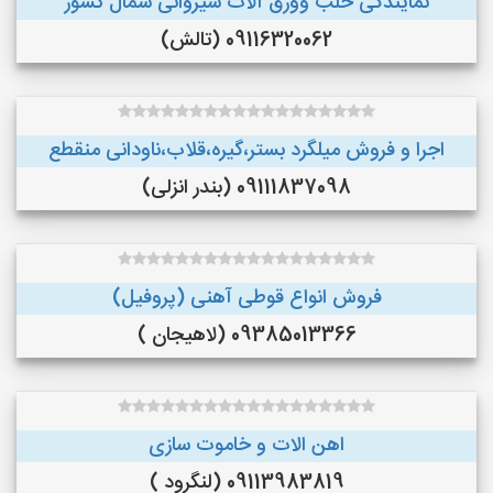
نمایندگی حلب وورق آلات شیروانی شمال کشور
09116320062 (تالش)
اجرا و فروش میلگرد بستر،گیره،قلاب،ناودانی منقطع
09111837098 (بندر انزلی)
فروش انواع قوطی آهنی (پروفیل)
09385013366 (لاهیجان )
اهن الات و خاموت سازی
09113983819 (لنگرود )