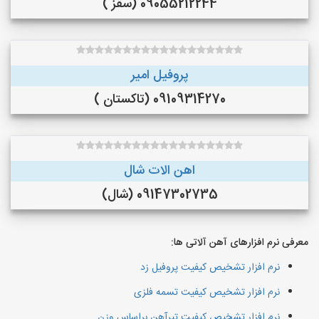
09055212244 (سقز )
پروفیل امیر
09109314270 (تاکستان )
اهن الات شال
09147302735 (شال)
معرفی نرم افزارهای آهن آلاتی ها:
نرم افزار تشخیص کیفیت پروفیل زد
نرم افزار تشخیص کیفیت تسمه فلزی
نرم افزار تشخیص کیفیت تیرآهن براساس وزن