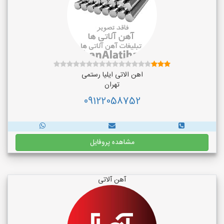
اهن الاتی ایلیا رستمی
تهران
09122058752
مشاهده پروفایل
آهن آلاتی