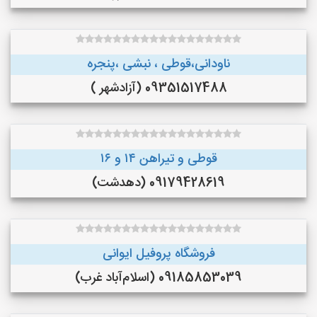
ناودانی،قوطی ، نبشی ،پنجره
09351517488 (آزادشهر )
قوطی و تیراهن ۱۴ و ۱۶
09179428619 (دهدشت)
فروشگاه پروفیل ایوانی
09185853039 (اسلام‌آباد غرب)