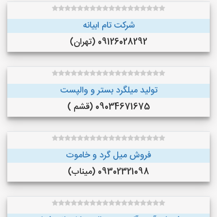
شرکت تام ابیانه
09126028292 (تهران)
تولید میلگرد بستر و والپست
09034671675 (قشم )
فروش میل گرد و خاموت
09302321098 (میناب)