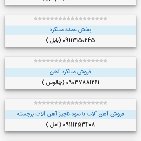
پخش عمده میلگرد
09113150245 (بابل )
فروش میلگرد آهن
09037881261 (چالوس )
فروش آهن آلات با سود ناچیز آهن آلات برجسته
09111253408 (آمل )