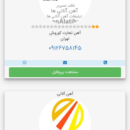
آهن تجارت کوروش
تهران
09126758145
مشاهده پروفایل
آهن آلاتی