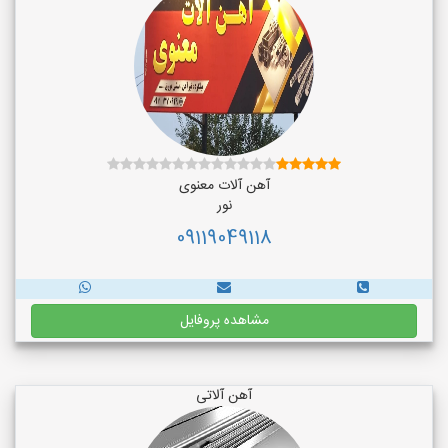
آهن آلات معنوی
نور
09119049118
مشاهده پروفایل
آهن آلاتی