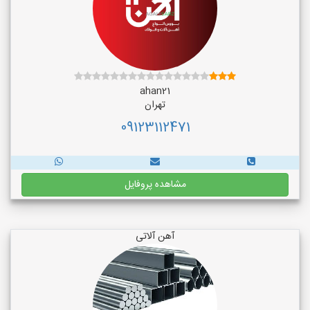
ahan21
تهران
09123112471
مشاهده پروفایل
آهن آلاتی