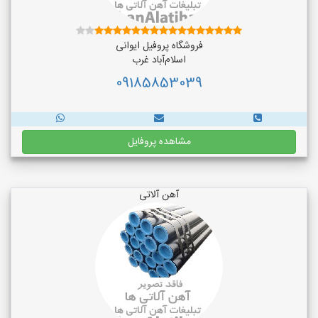
فروشگاه پروفیل ایوانی
اسلام‌آباد غرب
09185853039
مشاهده پروفایل
آهن آلاتی