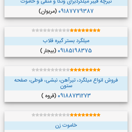
تیرچه فیبر میلگردبرای وتکا و منفی و خاموت
09187779387
(مریوان)
میلگرد بستر گیره قلاب
09185198375
(بیجار )
فروش انواع میلگرد، تیرآهن، نبشی، قوطی، صفحه
ستون
09188731273
(قروه )
خاموت زن