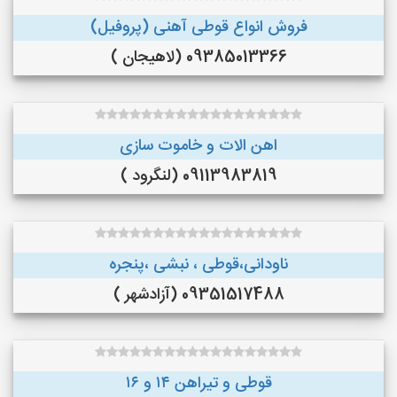
فروش انواع قوطی آهنی (پروفیل)
09385013366 (لاهیجان )
اهن الات و خاموت سازی
09113983819 (لنگرود )
ناودانی،قوطی ، نبشی ،پنجره
09351517488 (آزادشهر )
قوطی و تیراهن ۱۴ و ۱۶