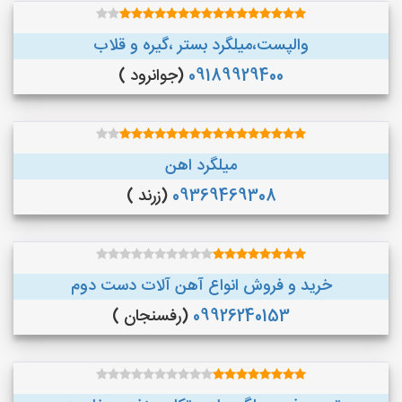
والپست،میلگرد بستر ،گیره و قلاب
09189929400
(جوانرود )
میلگرد اهن
09369469308
(زرند )
خرید و فروش انواع آهن آلات دست دوم
09926240153
(رفسنجان )