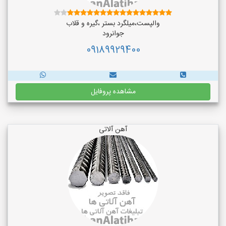
والپست،میلگرد بستر ،گیره و قلاب
جوانرود
09189929400
مشاهده پروفایل
آهن آلاتی