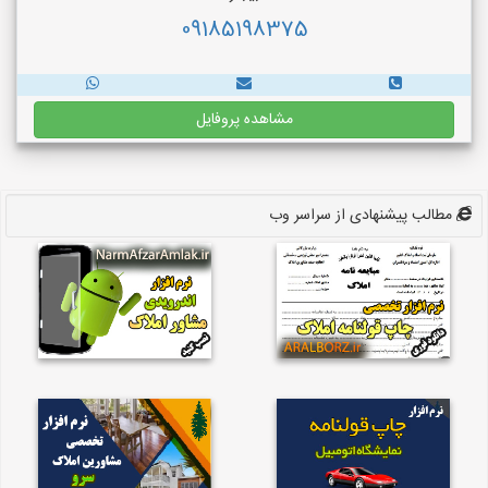
09185198375
مشاهده پروفایل
مطالب پیشنهادی از سراسر وب