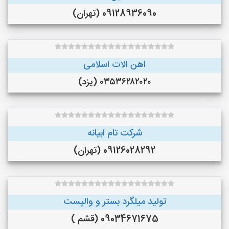
09128936090 (تهران)
اهن الات اسلامی
۰۳۵۳۶۲۸۲۰۲۰ (یزد)
شرکت تام ابیانه
09126028292 (تهران)
تولید میلگرد بستر و والپست
09034671675 (قشم )