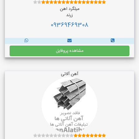
میلگرد اهن
زرند
09369469308
مشاهده پروفایل
آهن آلاتی