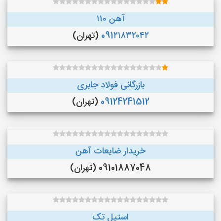
آهن ۱۱۰
091۲۱۸۳۲۰۴۲
(تهران)
بازرگانی فولاد جابری
09124241512
(تهران)
خریدار ضایعات آهن
09101887048 (تهران)
استیل تک