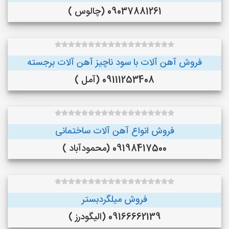
09037881261 (چالوس )
فروش آهن آلات با سود ناچیز آهن آلات برجسته
09111253408 (آمل )
فروش انواع آهن آلات ساختمانی
09198417500 (محمودآباد )
فروش میلگردبستر
09166662139 (الیگودرز )