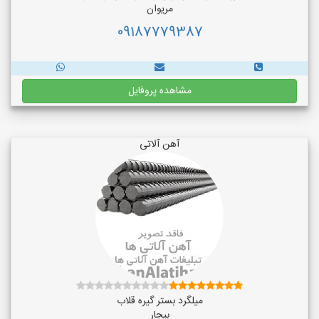
مریوان
09187779387
مشاهده پروفایل
آهن آلاتی
میلگرد بستر گیره قلاب
بیجار