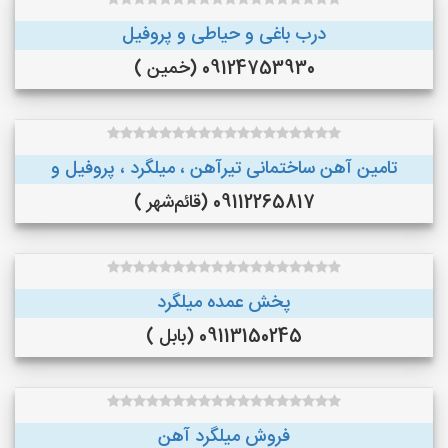
درب باغی و حیاطی و پروفیل
09124753930 (خمین )
تامین آهن ساختمانی تیرآهن ، میلگرد ، پروفیل و
09112265817 (قائم‌شهر )
پخش عمده میلگرد
09113150245 (بابل )
فروش میلگرد آهن