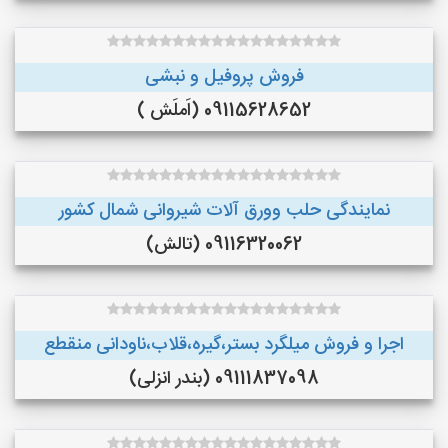
فروش پروفیل و نبشی
09115628652 (اَملَش )
نمایندگی حلب وورق آلات شیروانی شمال کشور
09116320062 (تالش)
اجرا و فروش میلگرد بستر،گیره،قلاب،ناودانی منقطع
09111837098 (بندر انزلی)