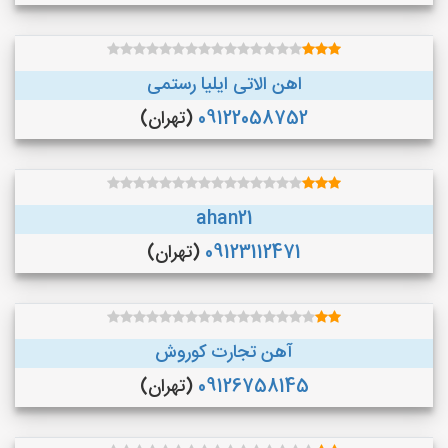
اهن الاتی ایلیا رستمی
09122058752
(تهران)
ahan21
09123112471
(تهران)
آهن تجارت کوروش
09126758145
(تهران)