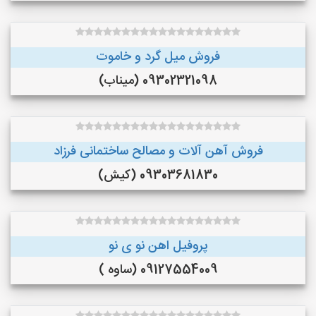
فروش میل گرد و خاموت
09302321098 (میناب)
فروش آهن آلات و مصالح ساختمانی فرزاد
09303681830 (کیش)
پروفیل اهن نو ی نو
09127554009 (ساوه )