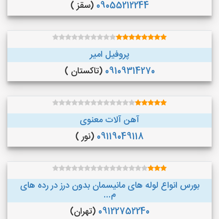
09055212244
(سقز )
پروفیل امیر
09109314270
(تاکستان )
آهن آلات معنوی
09119049118
(نور )
بورس انواع لوله های مانیسمان بدون درز در رده های
م...
09122752240
(تهران)