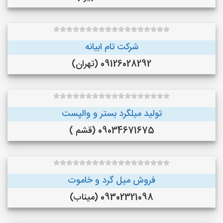
شرکت تام ابیانه
09126028292 (تهران)
تولید میلگرد بستر و والپست
09034671675 (قشم )
فروش میل گرد و خاموت
09302321098 (میناب)