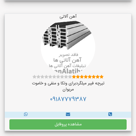
آهن آلاتی
تیرچه فیبر میلگردبرای وتکا و منفی و خاموت
مریوان
09187779387
مشاهده پروفایل