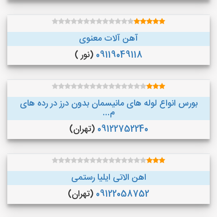
آهن آلات معنوی
09119049118
(نور )
بورس انواع لوله های مانیسمان بدون درز در رده های
م...
09122752240
(تهران)
اهن الاتی ایلیا رستمی
09122058752
(تهران)