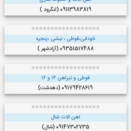
09113983819 (لنگرود )
ناودانی،قوطی ، نبشی ،پنجره
09351517488 (آزادشهر )
قوطی و تیراهن ۱۴ و ۱۶
09179428619 (دهدشت)
اهن الات شال
09147302735 (شال)