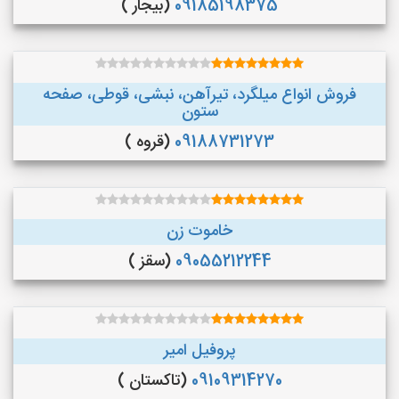
09185198375
(بیجار )
فروش انواع میلگرد، تیرآهن، نبشی، قوطی، صفحه
ستون
09188731273
(قروه )
خاموت زن
09055212244
(سقز )
پروفیل امیر
09109314270
(تاکستان )