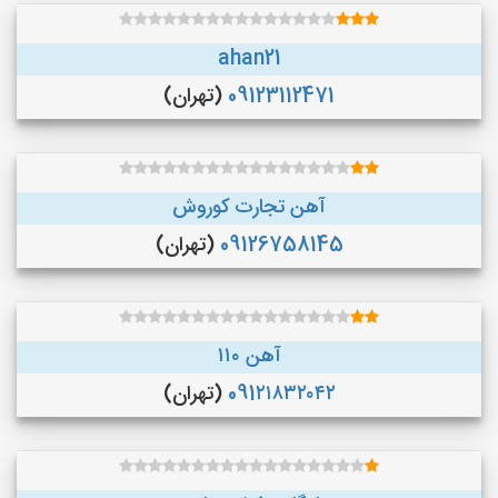
ahan21
09123112471
(تهران)
آهن تجارت کوروش
09126758145
(تهران)
آهن ۱۱۰
091۲۱۸۳۲۰۴۲
(تهران)