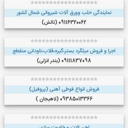
نمایندگی حلب وورق آلات شیروانی شمال کشور
09116320062 (تالش)
اجرا و فروش میلگرد بستر،گیره،قلاب،ناودانی منقطع
09111837098 (بندر انزلی)
فروش انواع قوطی آهنی (پروفیل)
09385013366 (لاهیجان )
اهن الات و خاموت سازی