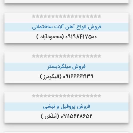
فروش انواع آهن آلات ساختمانی
09198417500 (محمودآباد )
فروش میلگردبستر
09166662139 (الیگودرز )
فروش پروفیل و نبشی
09115628652 (اَملَش )