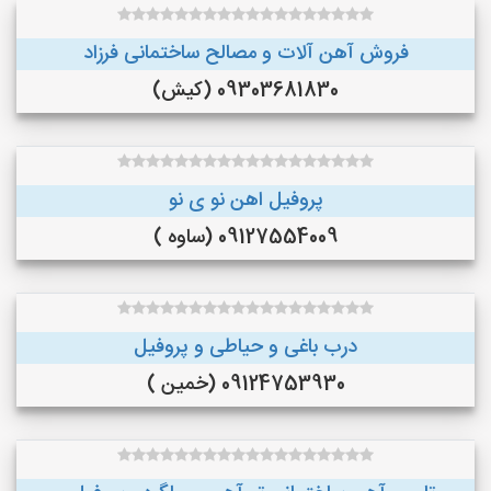
فروش آهن آلات و مصالح ساختمانی فرزاد
09303681830 (کیش)
پروفیل اهن نو ی نو
09127554009 (ساوه )
درب باغی و حیاطی و پروفیل
09124753930 (خمین )