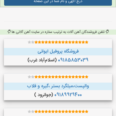
درج آگهی و نام شما در این صفحه
تلفن فروشندگان آهن آلات به ترتیب ستاره در سایت آهن آلاتی ها
فروشگاه پروفیل ایوانی
09185853039
(اسلام‌آباد غرب)
والپست،میلگرد بستر ،گیره و قلاب
09189929400
(جوانرود )