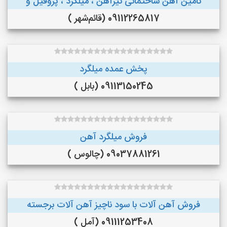
تامین آهن ساختمانی تیرآهن ، میلگرد ، پروفیل و
09112265817 (قائم‌شهر )
پخش عمده میلگرد
09113150245 (بابل )
فروش میلگرد آهن
09037881261 (چالوس )
فروش آهن آلات با سود ناچیز آهن آلات برجسته
09111253408 (آمل )