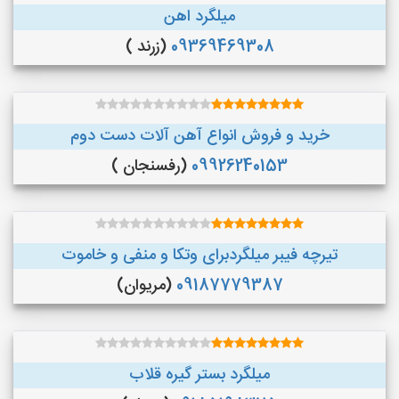
میلگرد اهن
09369469308
(زرند )
خرید و فروش انواع آهن آلات دست دوم
09926240153
(رفسنجان )
تیرچه فیبر میلگردبرای وتکا و منفی و خاموت
09187779387
(مریوان)
میلگرد بستر گیره قلاب