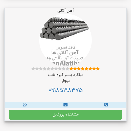
آهن آلاتی
میلگرد بستر گیره قلاب
بیجار
09185198375
مشاهده پروفایل