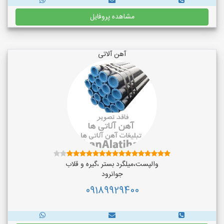
مشاهده پروفایل
آهن آلاتی
والپست،میلگرد بستر ،گیره و قلاب
جوانرود
09189929400