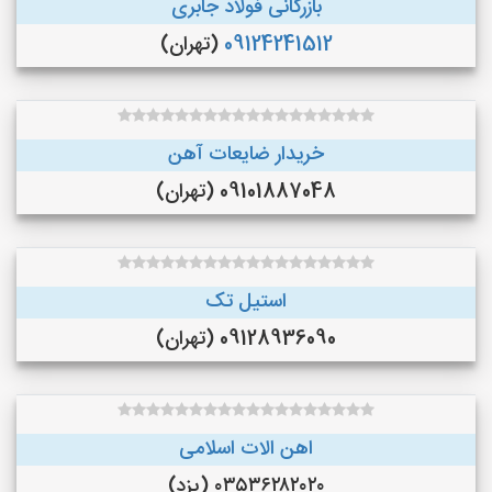
بازرگانی فولاد جابری
09124241512
(تهران)
خریدار ضایعات آهن
09101887048 (تهران)
استیل تک
09128936090 (تهران)
اهن الات اسلامی
۰۳۵۳۶۲۸۲۰۲۰ (یزد)