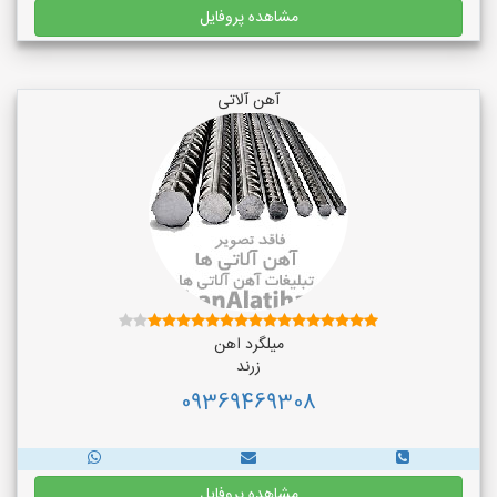
مشاهده پروفایل
آهن آلاتی
میلگرد اهن
زرند
09369469308
مشاهده پروفایل