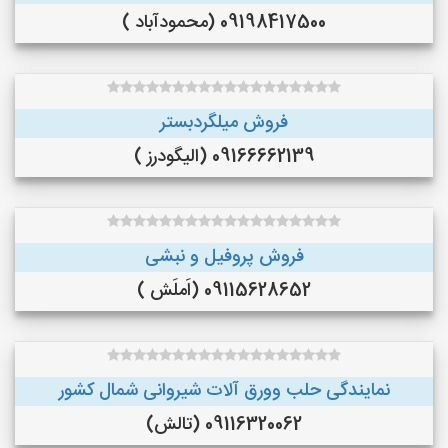
09198417500 (محمودآباد )
فروش میلگردبستر
09166662139 (الیگودرز )
فروش پروفیل و نبشی
09115628652 (اَملَش )
نمایندگی حلب وورق آلات شیروانی شمال کشور
09116320062 (تالش)