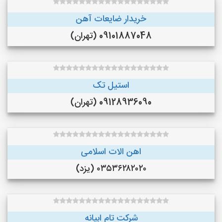
خریدار ضایعات آهن
09101887048 (تهران)
استیل تک
09128936090 (تهران)
اهن الات اسلامی
۰۳۵۳۶۲۸۲۰۲۰ (یزد)
شرکت تام ابیانه