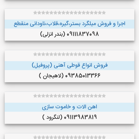
اجرا و فروش میلگرد بستر،گیره،قلاب،ناودانی منقطع
09111837098 (بندر انزلی)
فروش انواع قوطی آهنی (پروفیل)
09385013366 (لاهیجان )
اهن الات و خاموت سازی
09113983819 (لنگرود )