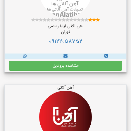
اهن الاتی ایلیا رستمی
تهران
09122058752
مشاهده پروفایل
آهن آلاتی