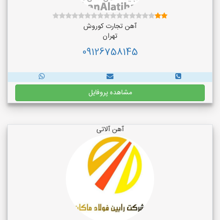
آهن تجارت کوروش
تهران
09126758145
مشاهده پروفایل
آهن آلاتی