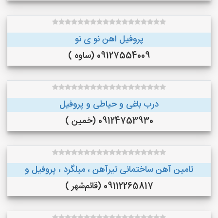
پروفیل اهن نو ی نو
09127554009 (ساوه )
درب باغی و حیاطی و پروفیل
09124753930 (خمین )
تامین آهن ساختمانی تیرآهن ، میلگرد ، پروفیل و
09112265817 (قائم‌شهر )