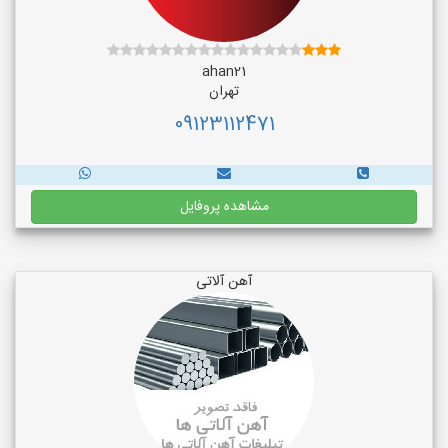
ahan21
تهران
09123112471
مشاهده پروفایل
آهن آلاتی