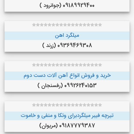
09189929400 (جوانرود )
میلگرد اهن
09369469308 (زرند )
خرید و فروش انواع آهن آلات دست دوم
09926240153 (رفسنجان )
تیرچه فیبر میلگردبرای وتکا و منفی و خاموت
09187779387 (مریوان)