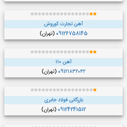
آهن تجارت کوروش
09126758145
(تهران)
آهن ۱۱۰
091۲۱۸۳۲۰۴۲
(تهران)
بازرگانی فولاد جابری
09124241512
(تهران)