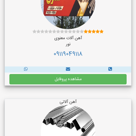
آهن آلات معنوی
نور
09119049118
مشاهده پروفایل
آهن آلاتی