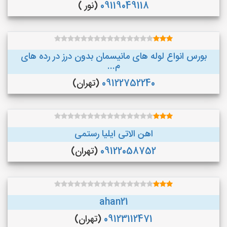
09119049118
(نور )
بورس انواع لوله های مانیسمان بدون درز در رده های
م...
09122752240
(تهران)
اهن الاتی ایلیا رستمی
09122058752
(تهران)
ahan21
09123112471
(تهران)