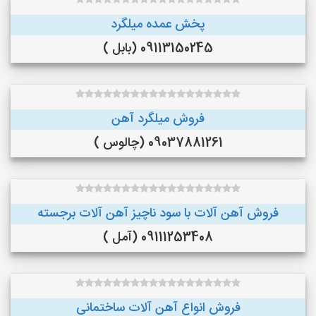
پخش عمده میلگرد
09113150245 (بابل )
فروش میلگرد آهن
09037881261 (چالوس )
فروش آهن آلات با سود ناچیز آهن آلات برجسته
09111253408 (آمل )
فروش انواع آهن آلات ساختمانی