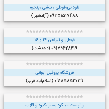
ناودانی،قوطی ، نبشی ،پنجره
09351517488 (آزادشهر )
قوطی و تیراهن ۱۴ و ۱۶
09179428619 (دهدشت)
فروشگاه پروفیل ایوانی
09185853039 (اسلام‌آباد غرب)
والپست،میلگرد بستر ،گیره و قلاب