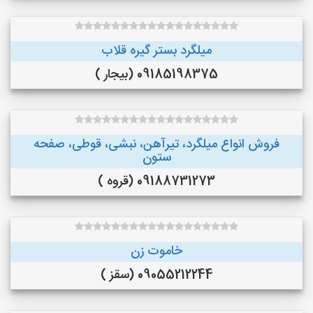
میلگرد بستر گیره قلاب
09185198375 (بیجار )
فروش انواع میلگرد، تیرآهن، نبشی، قوطی، صفحه
ستون
09188731273 (قروه )
خاموت زن
09055212244 (سقز )