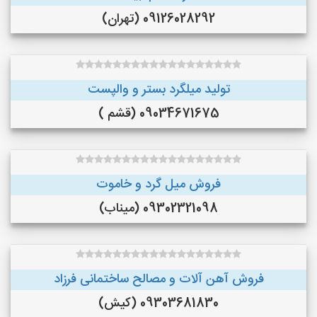
09126028292 (تهران)
تولید میلگرد بستر و والپست
09034671675 (قشم )
فروش میل گرد و خاموت
09302321098 (میناب)
فروش آهن آلات و مصالح ساختمانی فرزاد
09303681830 (کیش)