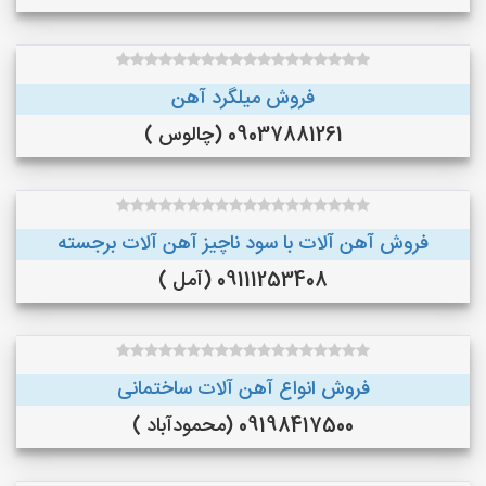
فروش میلگرد آهن
09037881261 (چالوس )
فروش آهن آلات با سود ناچیز آهن آلات برجسته
09111253408 (آمل )
فروش انواع آهن آلات ساختمانی
09198417500 (محمودآباد )