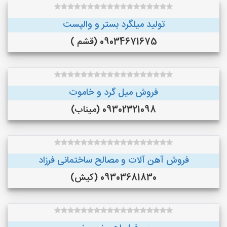
تولید میلگرد بستر و والپست
09034671675 (قشم )
فروش میل گرد و خاموت
09302321098 (میناب)
فروش آهن آلات و مصالح ساختمانی فرزاد
09303681830 (کیش)