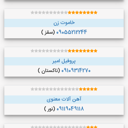
خاموت زن
09055212244
(سقز )
پروفیل امیر
09109314270
(تاکستان )
آهن آلات معنوی
09119049118
(نور )