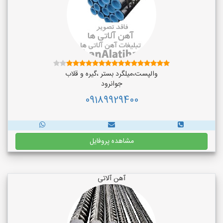
والپست،میلگرد بستر ،گیره و قلاب
جوانرود
09189929400
مشاهده پروفایل
آهن آلاتی