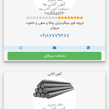
تیرچه فیبر میلگردبرای وتکا و منفی و خاموت
مریوان
09187779387
مشاهده پروفایل
آهن آلاتی