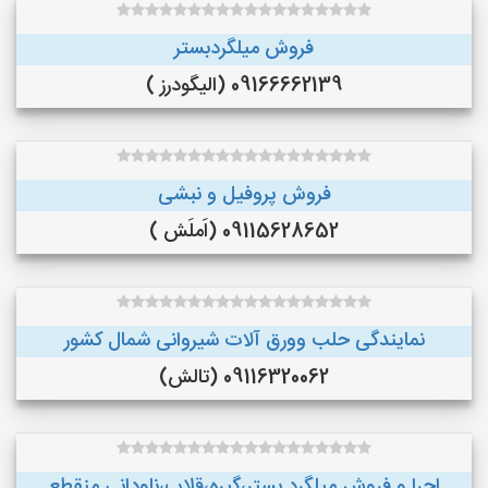
فروش میلگردبستر
09166662139 (الیگودرز )
فروش پروفیل و نبشی
09115628652 (اَملَش )
نمایندگی حلب وورق آلات شیروانی شمال کشور
09116320062 (تالش)
اجرا و فروش میلگرد بستر،گیره،قلاب،ناودانی منقطع