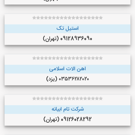
استیل تک
09128936090 (تهران)
اهن الات اسلامی
۰۳۵۳۶۲۸۲۰۲۰ (یزد)
شرکت تام ابیانه
09126028292 (تهران)