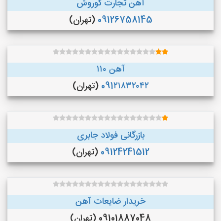
آهن تجارت کوروش
09126758145
(تهران)
آهن ۱۱۰
091۲۱۸۳۲۰۴۲
(تهران)
بازرگانی فولاد جابری
09124241512
(تهران)
خریدار ضایعات آهن
09101887048 (تهران)