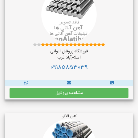
فروشگاه پروفیل ایوانی
اسلام‌آباد غرب
09185853039
مشاهده پروفایل
آهن آلاتی