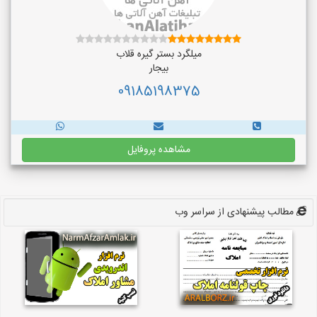
میلگرد بستر گیره قلاب
بیجار
09185198375
مشاهده پروفایل
مطالب پیشنهادی از سراسر وب