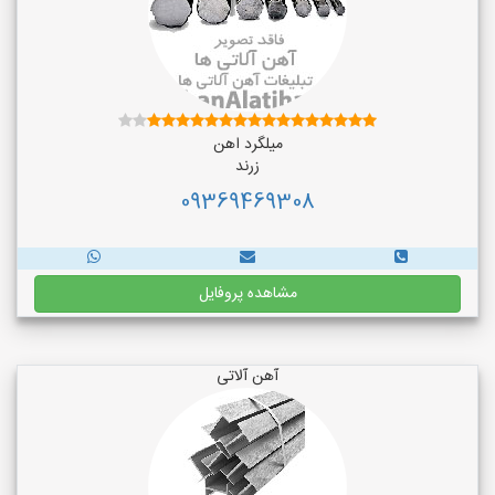
میلگرد اهن
زرند
09369469308
مشاهده پروفایل
آهن آلاتی