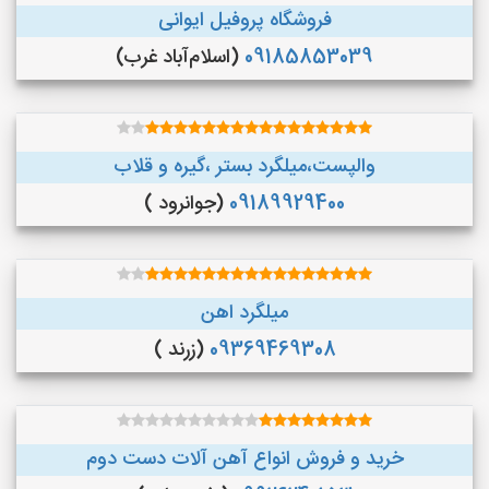
فروشگاه پروفیل ایوانی
09185853039
(اسلام‌آباد غرب)
والپست،میلگرد بستر ،گیره و قلاب
09189929400
(جوانرود )
میلگرد اهن
09369469308
(زرند )
خرید و فروش انواع آهن آلات دست دوم