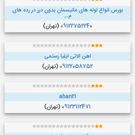
بورس انواع لوله های مانیسمان بدون درز در رده های
م...
09122752240
(تهران)
اهن الاتی ایلیا رستمی
09122058752
(تهران)
ahan21
09123112471
(تهران)