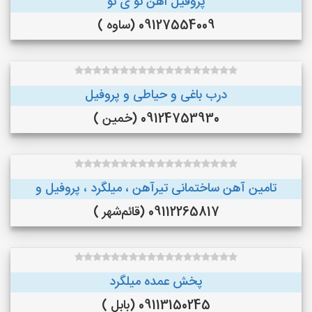
پروفیل اهن نو ی نو
09127554009 (ساوه )
درب باغی و حیاطی و پروفیل
09124753930 (خمین )
تامین آهن ساختمانی تیرآهن ، میلگرد ، پروفیل و
09112265817 (قائم‌شهر )
پخش عمده میلگرد
09113150245 (بابل )