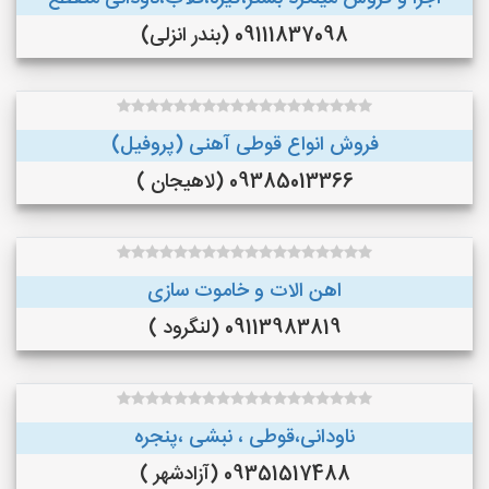
09111837098 (بندر انزلی)
فروش انواع قوطی آهنی (پروفیل)
09385013366 (لاهیجان )
اهن الات و خاموت سازی
09113983819 (لنگرود )
ناودانی،قوطی ، نبشی ،پنجره
09351517488 (آزادشهر )