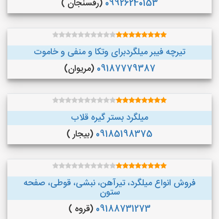
09926240153
(رفسنجان )
تیرچه فیبر میلگردبرای وتکا و منفی و خاموت
09187779387
(مریوان)
میلگرد بستر گیره قلاب
09185198375
(بیجار )
فروش انواع میلگرد، تیرآهن، نبشی، قوطی، صفحه
ستون
09188731273
(قروه )