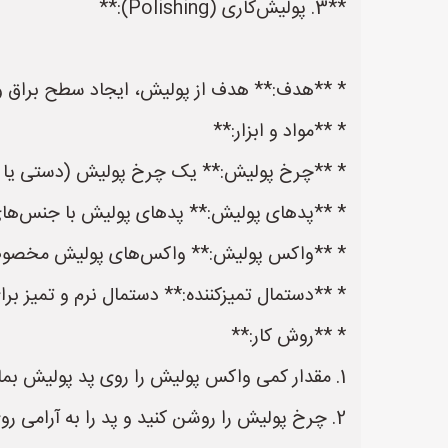
**3. پولیش‌کاری (Polishing):**
* **هدف:** هدف از پولیش، ایجاد سطح براق 
* **مواد و ابزار:**
* **چرخ پولیش:** یک چرخ پولیش (دستی یا بر
* **پدهای پولیش:** پدهای پولیش با جنس‌های 
* **واکس پولیش:** واکس‌های پولیش مخصوص فل
* **دستمال تمیزکننده:** دستمال نرم و تمیز ب
* **روش کار:**
1. مقدار کمی واکس پولیش را روی پد پولیش بمالید.
2. چرخ پولیش را روشن کنید و پد را به آرامی روی سطح آهن حرکت دهید.