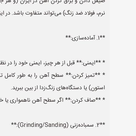
صیقل دادن و براق کردن آهن در ایران (و هر جا
نرم، فولاد ضد زنگ) می‌تواند متفاوت باشد. در این
**1. آماده‌سازی:**
* **ایمنی:** قبل از هر چیز، ایمنی خود را در
* **تمیز کردن:** سطح آهن را به طور کامل تمی
استون) یا دستگاه‌های زنگ‌زدا از بین ببرید.
* **صاف کردن:** اگر سطح آهن ناهمواری یا خراش
**2. سمباده‌زنی (Grinding/Sanding):**