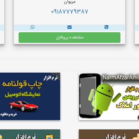
مریوان
09187779387
مشاهده پروفایل