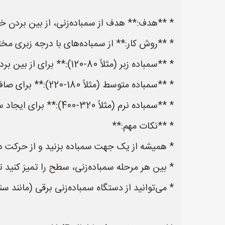
* **هدف:** هدف از سمباده‌زنی، از بین بردن
* **روش کار:** از سمباده‌های با درجه زبری مختلف
* **سمباده زبر (مثلاً 80-120):** برای از بین بردن خراش‌های عمیق و ناهمواری‌های بزرگ.
* **سمباده متوسط (مثلاً 180-220):** برای صاف کردن اثر سمباده زبر.
* **سمباده نرم (مثلاً 320-400):** برای ایجاد سطحی یکنواخت و آماده‌سازی برای پولیش.
* **نکات مهم:**
* همیشه از یک جهت سمباده بزنید و از حرکت دای
* بین هر مرحله سمباده‌زنی، سطح را تمیز کنید تا
* می‌توانید از دستگاه سمباده‌زنی برقی (مانند س