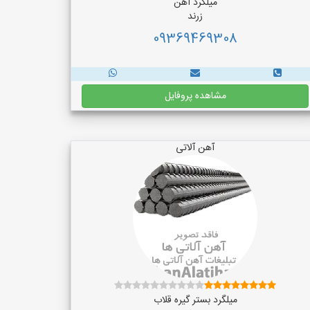
میلگرد اهن
زرند
09369469308
مشاهده پروفایل
آهن آلاتی
میلگرد بستر گیره قلاب