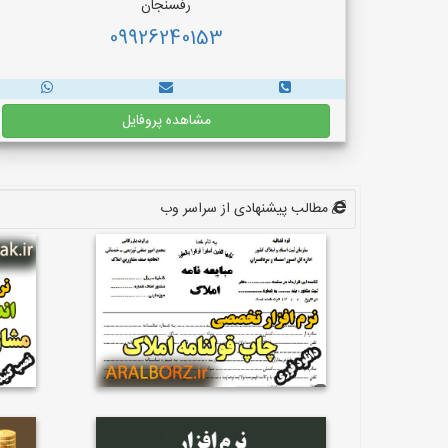
رفسنجان
09926240153
مشاهده پروفایل
مطالب پیشنهادی از سراسر وب