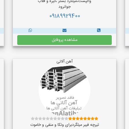
والپست،میلگرد بستر ،گیره و قلاب
جوانرود
09189929400
مشاهده پروفایل
آهن آلاتی
تیرچه فیبر میلگردبرای وتکا و منفی و خاموت