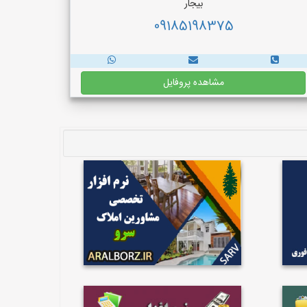
بیجار
09185198375
مشاهده پروفایل