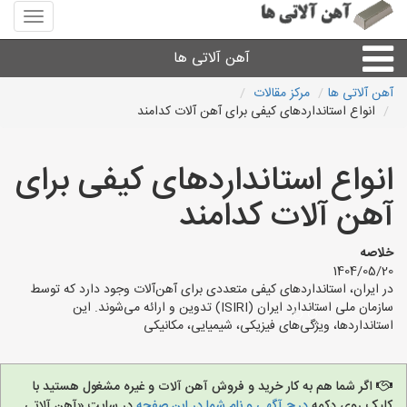
منوی
سایت
آهن
آهن آلاتی ها
آلاتی
ها
آهن آلاتی ها
مرکز مقالات
انواع استانداردهای کیفی برای آهن آلات کدامند
میلگرد نبشی،مفتول
انواع استانداردهای کیفی برای
ورق
آهن آلات کدامند
لوله و اتصالات
خلاصه
1404/05/20
سایر آهن آلات
در ایران، استانداردهای کیفی متعددی برای آهن‌آلات وجود دارد که توسط
سازمان ملی استاندارد ایران (ISIRI) تدوین و ارائه می‌شوند. این
استانداردها، ویژگی‌های فیزیکی، شیمیایی، مکانیکی
آهن آلاتی های شهرها
اگر شما هم به کار خرید و فروش آهن آلات و غیره مشغول هستید با
کلیک روی دکمه
درج آگهی و نام شما در این صفحه
در سایت «آهن آلاتی