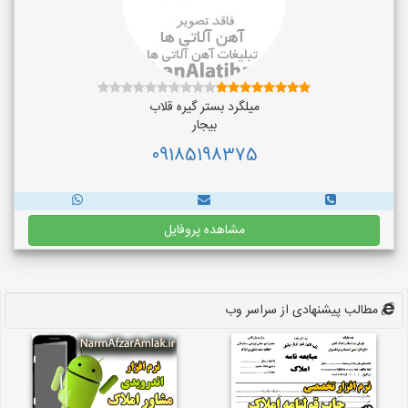
میلگرد بستر گیره قلاب
بیجار
09185198375
مشاهده پروفایل
مطالب پیشنهادی از سراسر وب