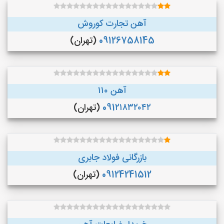
آهن تجارت کوروش
09126758145
(تهران)
آهن ۱۱۰
091۲۱۸۳۲۰۴۲
(تهران)
بازرگانی فولاد جابری
09124241512
(تهران)