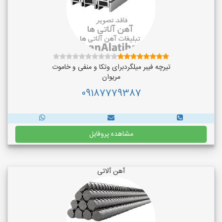
تیرچه فیبر میلگردبرای وتکا و منفی و خاموت
مریوان
09187779387
مشاهده پروفایل
آهن آلاتی