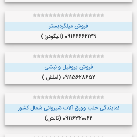
فروش میلگردبستر
09166662139 (الیگودرز )
فروش پروفیل و نبشی
09115628652 (اَملَش )
نمایندگی حلب وورق آلات شیروانی شمال کشور
09116320062 (تالش)