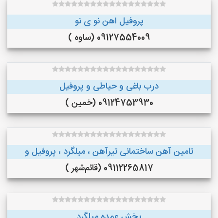
پروفیل اهن نو ی نو
09127554009 (ساوه )
درب باغی و حیاطی و پروفیل
09124753930 (خمین )
تامین آهن ساختمانی تیرآهن ، میلگرد ، پروفیل و
09112265817 (قائم‌شهر )
پخش عمده میلگرد