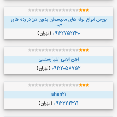
بورس انواع لوله های مانیسمان بدون درز در رده های
م...
09122752240
(تهران)
اهن الاتی ایلیا رستمی
09122058752
(تهران)
ahan21
09123112471
(تهران)