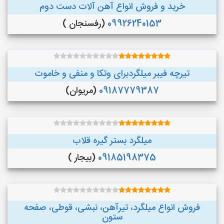
خرید و فروش انواع آهن آلات دست دوم
09926240153
(رفسنجان )
تیرچه فیبر میلگردبرای وتکا و منفی و خاموت
09187779387
(مریوان)
میلگرد بستر گیره قلاب
09185198375
(بیجار )
فروش انواع میلگرد، تیرآهن، نبشی، قوطی، صفحه
ستون