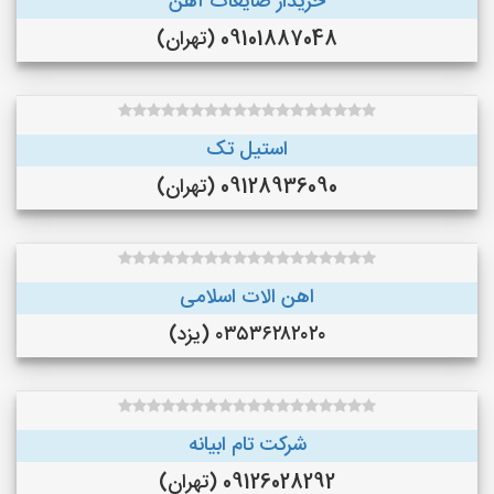
خریدار ضایعات آهن
09101887048 (تهران)
استیل تک
09128936090 (تهران)
اهن الات اسلامی
۰۳۵۳۶۲۸۲۰۲۰ (یزد)
شرکت تام ابیانه
09126028292 (تهران)