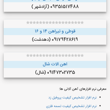
09351517488 (آزادشهر )
قوطی و تیراهن ۱۴ و ۱۶
09179428619 (دهدشت)
اهن الات شال
09147302735 (شال)
معرفی نرم افزارهای آهن آلاتی ها:
نرم افزار تشخیص کیفیت پروفیل زد
نرم افزار تشخیص کیفیت تسمه فلزی