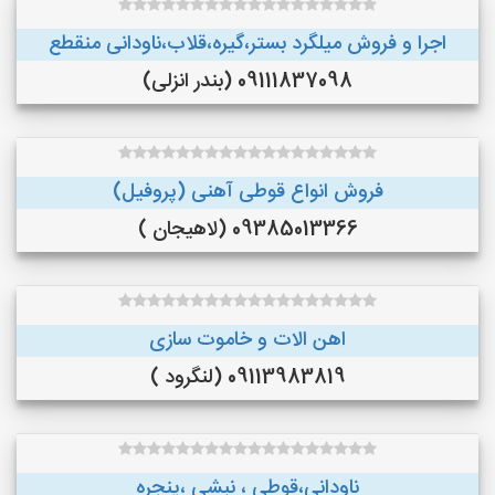
اجرا و فروش میلگرد بستر،گیره،قلاب،ناودانی منقطع
09111837098 (بندر انزلی)
فروش انواع قوطی آهنی (پروفیل)
09385013366 (لاهیجان )
اهن الات و خاموت سازی
09113983819 (لنگرود )
ناودانی،قوطی ، نبشی ،پنجره