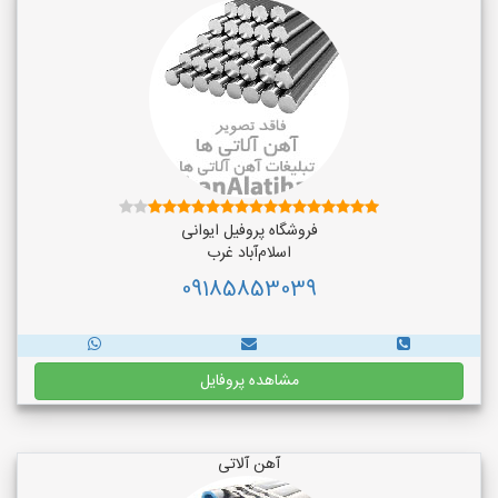
فروشگاه پروفیل ایوانی
اسلام‌آباد غرب
09185853039
مشاهده پروفایل
آهن آلاتی