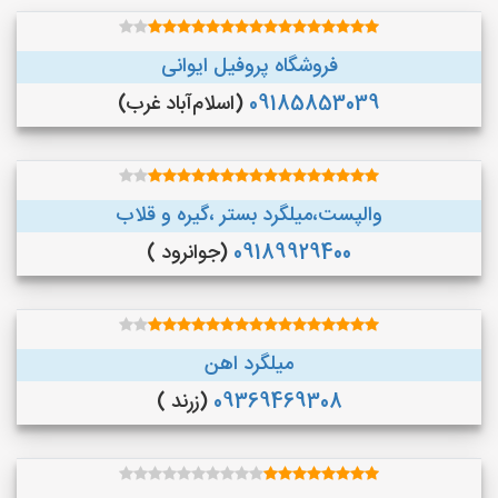
فروشگاه پروفیل ایوانی
09185853039
(اسلام‌آباد غرب)
والپست،میلگرد بستر ،گیره و قلاب
09189929400
(جوانرود )
میلگرد اهن
09369469308
(زرند )