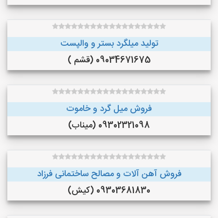
تولید میلگرد بستر و والپست
09034671675 (قشم )
فروش میل گرد و خاموت
09302321098 (میناب)
فروش آهن آلات و مصالح ساختمانی فرزاد
09303681830 (کیش)