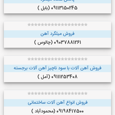
09113150245 (بابل )
فروش میلگرد آهن
09037881261 (چالوس )
فروش آهن آلات با سود ناچیز آهن آلات برجسته
09111253408 (آمل )
فروش انواع آهن آلات ساختمانی
09198417500 (محمودآباد )