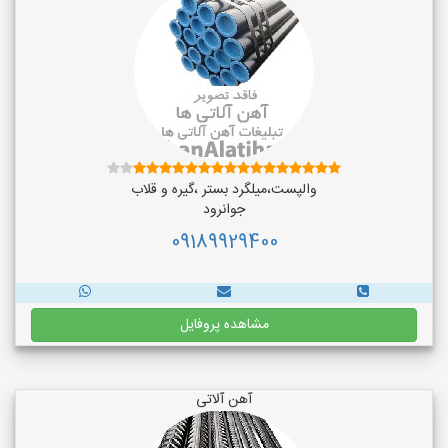
والپست،میلگرد بستر ،گیره و قلاب
جوانرود
09189929400
مشاهده پروفایل
آهن آلاتی