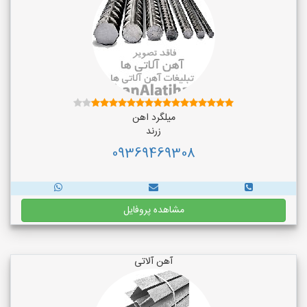
میلگرد اهن
زرند
09369469308
مشاهده پروفایل
آهن آلاتی