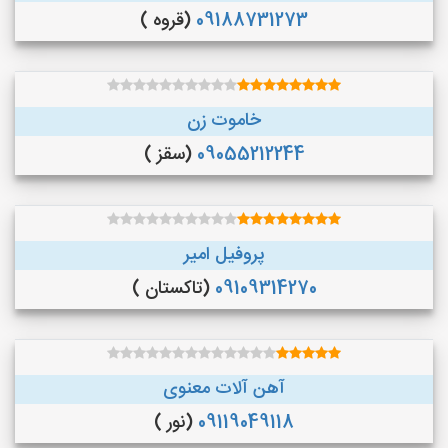
09188731273
(قروه )
خاموت زن
09055212244
(سقز )
پروفیل امیر
09109314270
(تاکستان )
آهن آلات معنوی
09119049118
(نور )