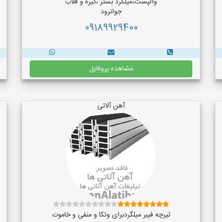
والپست،میلگرد بستر ،گیره و قلاب
جوانرود
09189929400
مشاهده پروفایل
آهن آلاتی
تیرچه فیبر میلگردبرای وتکا و منفی و خاموت