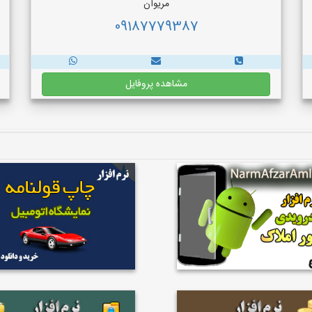
مریوان
09187779387
مشاهده پروفایل