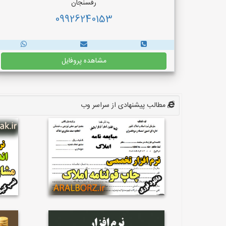
رفسنجان
09926240153
مشاهده پروفایل
مطالب پیشنهادی از سراسر وب