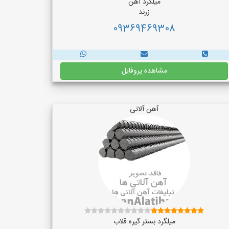
میلگرد اهن
زرند
09369469308
مشاهده پروفایل
آهن آلاتی
میلگرد بستر گیره قلاب