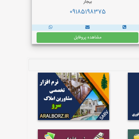
بیجار
09185198375
مشاهده پروفایل