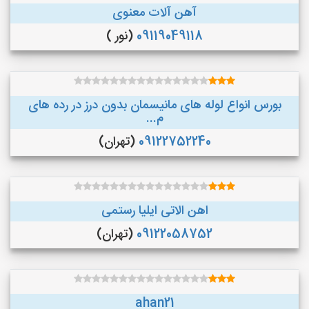
آهن آلات معنوی
09119049118
(نور )
بورس انواع لوله های مانیسمان بدون درز در رده های
م...
09122752240
(تهران)
اهن الاتی ایلیا رستمی
09122058752
(تهران)
ahan21