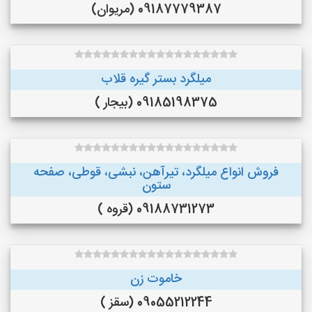
09187779387 (مریوان)
میلگرد بستر گیره قلاب
09185198375 (بیجار )
فروش انواع میلگرد، تیرآهن، نبشی، قوطی، صفحه
ستون
09188731273 (قروه )
خاموت زن
09055212244 (سقز )