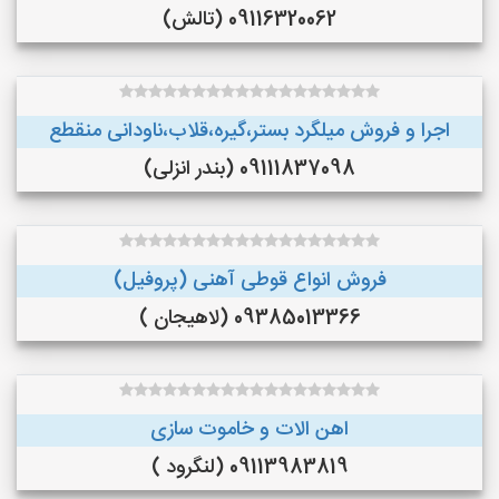
09116320062 (تالش)
اجرا و فروش میلگرد بستر،گیره،قلاب،ناودانی منقطع
09111837098 (بندر انزلی)
فروش انواع قوطی آهنی (پروفیل)
09385013366 (لاهیجان )
اهن الات و خاموت سازی
09113983819 (لنگرود )