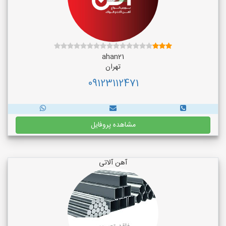
ahan21
تهران
09123112471
مشاهده پروفایل
آهن آلاتی