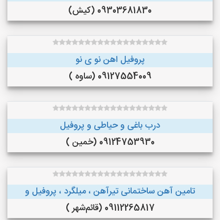
09303681830 (کیش)
پروفیل اهن نو ی نو
09127554009 (ساوه )
درب باغی و حیاطی و پروفیل
09124753930 (خمین )
تامین آهن ساختمانی تیرآهن ، میلگرد ، پروفیل و
09112265817 (قائم‌شهر )