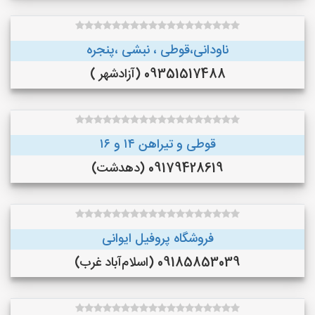
ناودانی،قوطی ، نبشی ،پنجره
09351517488 (آزادشهر )
قوطی و تیراهن ۱۴ و ۱۶
09179428619 (دهدشت)
فروشگاه پروفیل ایوانی
09185853039 (اسلام‌آباد غرب)