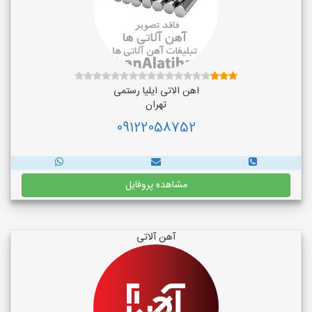
اهن الاتی ایلیا رستمی
تهران
09122058752
مشاهده پروفایل
آهن آلاتی