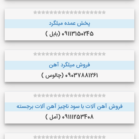
پخش عمده میلگرد
09113150245 (بابل )
فروش میلگرد آهن
09037881261 (چالوس )
فروش آهن آلات با سود ناچیز آهن آلات برجسته
09111253408 (آمل )