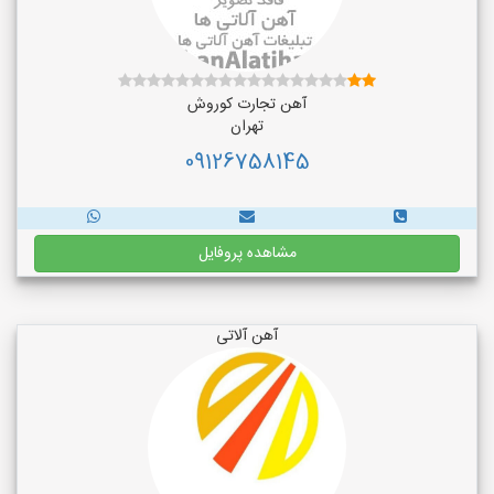
آهن تجارت کوروش
تهران
09126758145
مشاهده پروفایل
آهن آلاتی