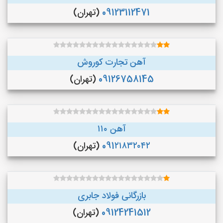
09123112471
(تهران)
آهن تجارت کوروش
09126758145
(تهران)
آهن ۱۱۰
091۲۱۸۳۲۰۴۲
(تهران)
بازرگانی فولاد جابری
09124241512
(تهران)