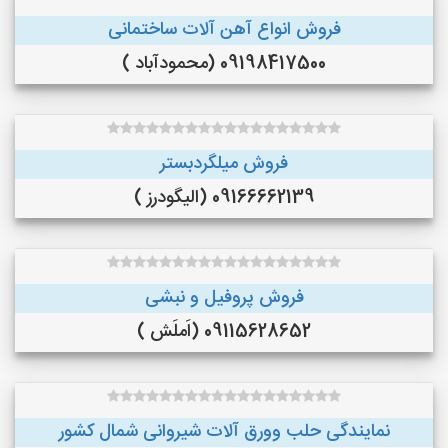
فروش انواع آهن آلات ساختمانی
09198417500 (محمودآباد )
فروش میلگردبستر
09166662139 (الیگودرز )
فروش پروفیل و نبشی
09115628652 (اَملَش )
نمایندگی حلب وورق آلات شیروانی شمال کشور