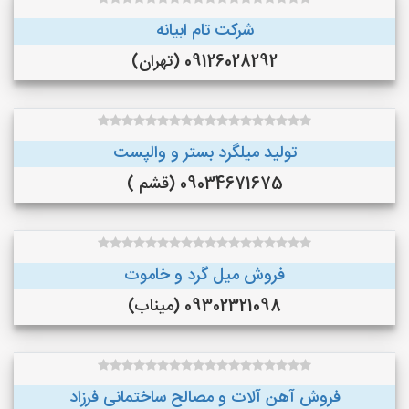
شرکت تام ابیانه
09126028292 (تهران)
تولید میلگرد بستر و والپست
09034671675 (قشم )
فروش میل گرد و خاموت
09302321098 (میناب)
فروش آهن آلات و مصالح ساختمانی فرزاد