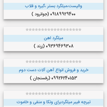
والپست،میلگرد بستر ،گیره و قلاب
09189929400 (جوانرود )
میلگرد اهن
09369469308 (زرند )
خرید و فروش انواع آهن آلات دست دوم
09926240153 (رفسنجان )
تیرچه فیبر میلگردبرای وتکا و منفی و خاموت