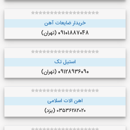
خریدار ضایعات آهن
09101887048 (تهران)
استیل تک
09128936090 (تهران)
اهن الات اسلامی
۰۳۵۳۶۲۸۲۰۲۰ (یزد)