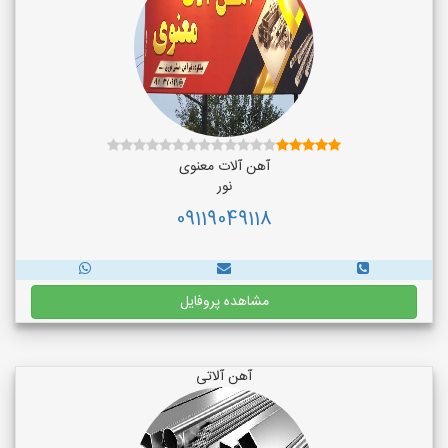
آهن آلات معنوی
نور
09119049118
مشاهده پروفایل
آهن آلاتی