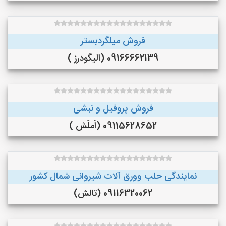
فروش میلگردبستر
09166662139 (الیگودرز )
فروش پروفیل و نبشی
09115628652 (اَملَش )
نمایندگی حلب وورق آلات شیروانی شمال کشور
09116320062 (تالش)