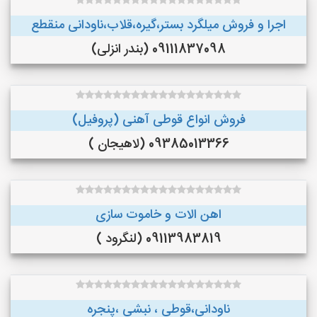
اجرا و فروش میلگرد بستر،گیره،قلاب،ناودانی منقطع
09111837098 (بندر انزلی)
فروش انواع قوطی آهنی (پروفیل)
09385013366 (لاهیجان )
اهن الات و خاموت سازی
09113983819 (لنگرود )
ناودانی،قوطی ، نبشی ،پنجره