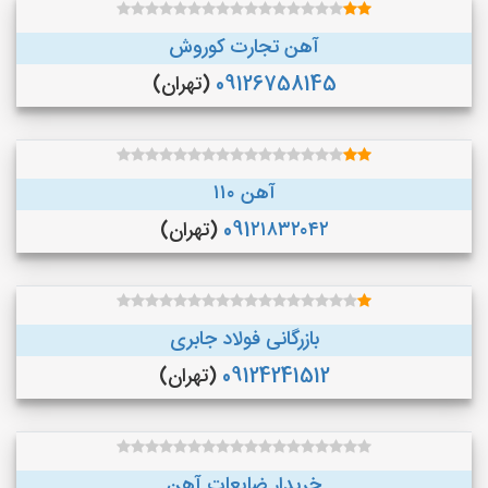
آهن تجارت کوروش
09126758145
(تهران)
آهن ۱۱۰
091۲۱۸۳۲۰۴۲
(تهران)
بازرگانی فولاد جابری
09124241512
(تهران)
خریدار ضایعات آهن