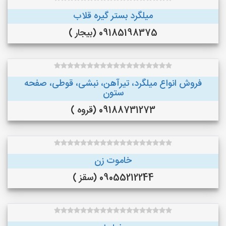
میلگرد بستر گیره قلاب
09185198375 (بیجار )
فروش انواع میلگرد، تیرآهن، نبشی، قوطی، صفحه
ستون
09188731273 (قروه )
خاموت زن
09055212244 (سقز )