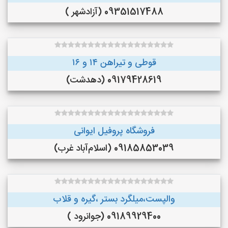
09351517488 (آزادشهر )
قوطی و تیراهن ۱۴ و ۱۶
09179428619 (دهدشت)
فروشگاه پروفیل ایوانی
09185853039 (اسلام‌آباد غرب)
والپست،میلگرد بستر ،گیره و قلاب
09189929400 (جوانرود )