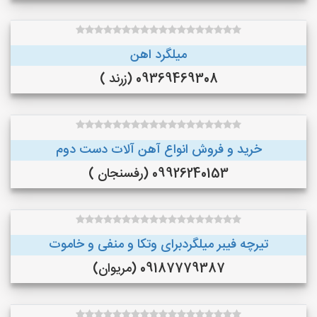
میلگرد اهن
09369469308 (زرند )
خرید و فروش انواع آهن آلات دست دوم
09926240153 (رفسنجان )
تیرچه فیبر میلگردبرای وتکا و منفی و خاموت
09187779387 (مریوان)