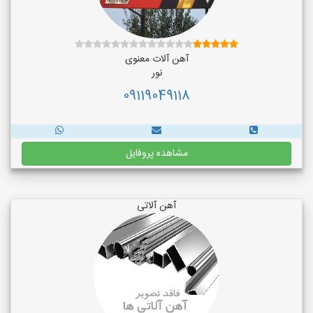
آهن آلات معنوی
نور
09119049118
مشاهده پروفایل
آهن آلاتی