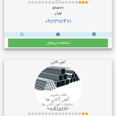
ahan21
تهران
09123112471
مشاهده پروفایل
آهن آلاتی