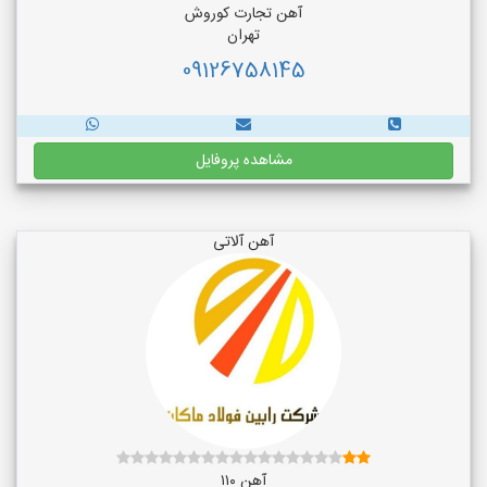
آهن تجارت کوروش
تهران
09126758145
مشاهده پروفایل
آهن آلاتی
آهن ۱۱۰