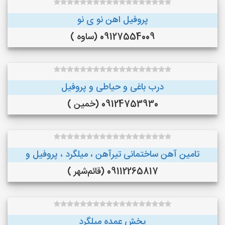
پروفیل اهن نو ی نو
09127554009 (ساوه )
درب باغی و حیاطی و پروفیل
09124753930 (خمین )
تامین آهن ساختمانی تیرآهن ، میلگرد ، پروفیل و
09112265817 (قائم‌شهر )
پخش عمده میلگرد