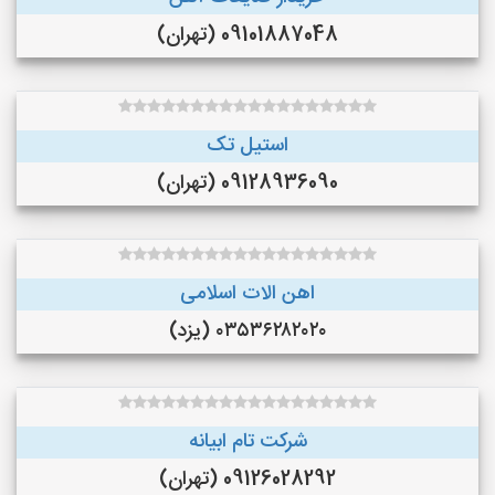
09101887048 (تهران)
استیل تک
09128936090 (تهران)
اهن الات اسلامی
۰۳۵۳۶۲۸۲۰۲۰ (یزد)
شرکت تام ابیانه
09126028292 (تهران)