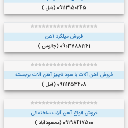
09113150245 (بابل )
فروش میلگرد آهن
09037881261 (چالوس )
فروش آهن آلات با سود ناچیز آهن آلات برجسته
09111253408 (آمل )
فروش انواع آهن آلات ساختمانی
09198417500 (محمودآباد )