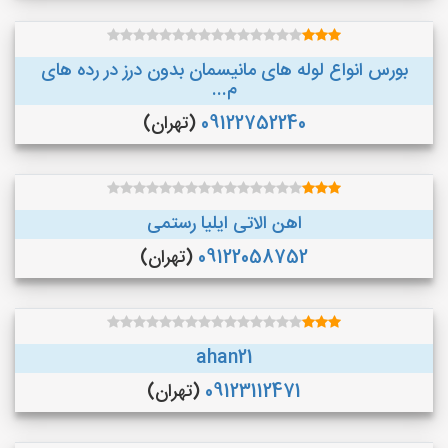
بورس انواع لوله های مانیسمان بدون درز در رده های
م...
09122752240
(تهران)
اهن الاتی ایلیا رستمی
09122058752
(تهران)
ahan21
09123112471
(تهران)