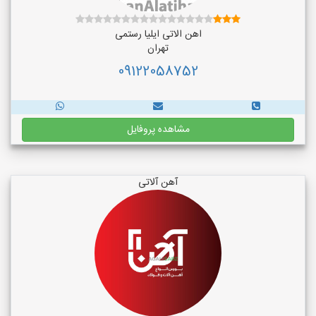
اهن الاتی ایلیا رستمی
تهران
09122058752
مشاهده پروفایل
آهن آلاتی