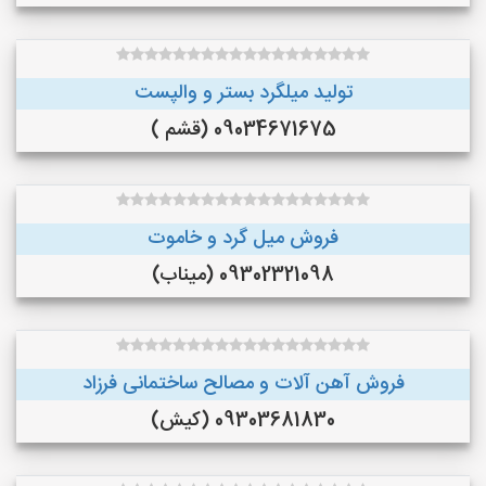
تولید میلگرد بستر و والپست
09034671675 (قشم )
فروش میل گرد و خاموت
09302321098 (میناب)
فروش آهن آلات و مصالح ساختمانی فرزاد
09303681830 (کیش)