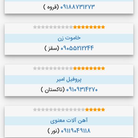
09188731273
(قروه )
خاموت زن
09055212244
(سقز )
پروفیل امیر
09109314270
(تاکستان )
آهن آلات معنوی
09119049118
(نور )