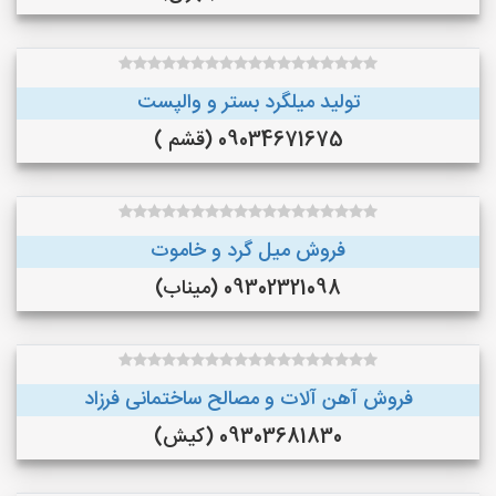
تولید میلگرد بستر و والپست
09034671675 (قشم )
فروش میل گرد و خاموت
09302321098 (میناب)
فروش آهن آلات و مصالح ساختمانی فرزاد
09303681830 (کیش)