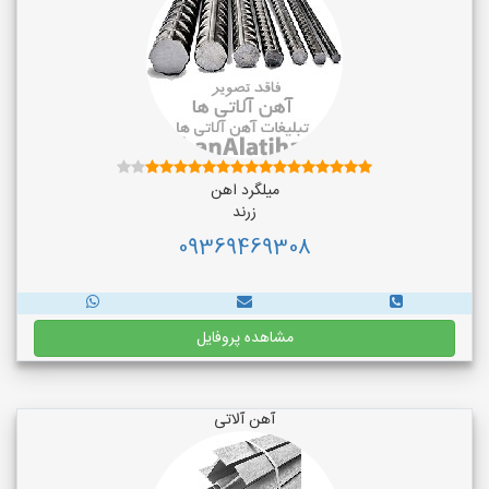
میلگرد اهن
زرند
09369469308
مشاهده پروفایل
آهن آلاتی