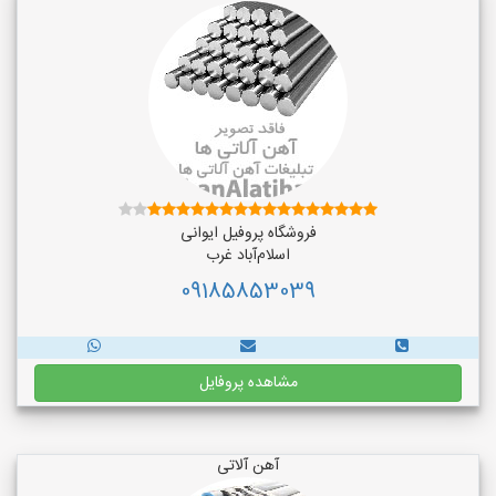
فروشگاه پروفیل ایوانی
اسلام‌آباد غرب
09185853039
مشاهده پروفایل
آهن آلاتی