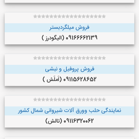
فروش میلگردبستر
09166662139 (الیگودرز )
فروش پروفیل و نبشی
09115628652 (اَملَش )
نمایندگی حلب وورق آلات شیروانی شمال کشور
09116320062 (تالش)