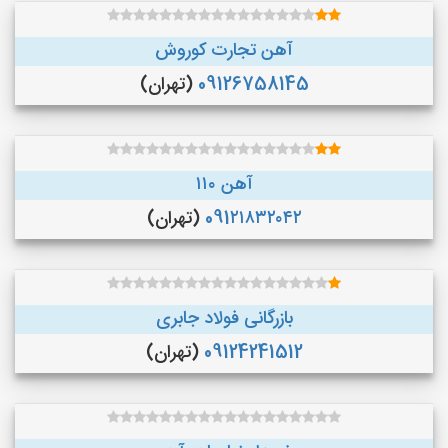
آهن تجارت کوروش
09126758145
(تهران)
آهن ۱۱۰
091۲۱۸۳۲۰۴۲
(تهران)
بازرگانی فولاد جابری
09124241512
(تهران)