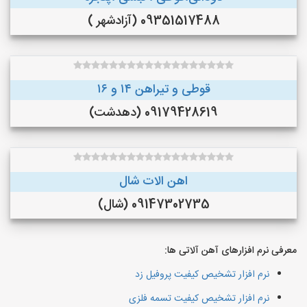
09351517488 (آزادشهر )
قوطی و تیراهن ۱۴ و ۱۶
09179428619 (دهدشت)
اهن الات شال
09147302735 (شال)
معرفی نرم افزارهای آهن آلاتی ها:
نرم افزار تشخیص کیفیت پروفیل زد
نرم افزار تشخیص کیفیت تسمه فلزی