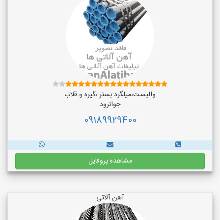
والپست،میلگرد بستر ،گیره و قلاب
جوانرود
09189929400
مشاهده پروفایل
آهن آلاتی