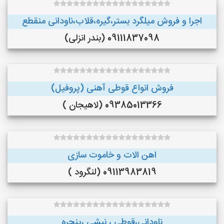
اجرا و فروش میلگرد بستر،گیره،قلاب،ناودانی منقطع
09111837098 (بندر انزلی)
فروش انواع قوطی آهنی (پروفیل)
09385013366 (لاهیجان )
اهن الات و خاموت سازی
09113983819 (لنگرود )
ناودانی،قوطی ، نبشی ،پنجره