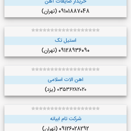
خریدار ضایعات آهن
09101887048 (تهران)
استیل تک
09128936090 (تهران)
اهن الات اسلامی
۰۳۵۳۶۲۸۲۰۲۰ (یزد)
شرکت تام ابیانه
09126028292 (تهران)