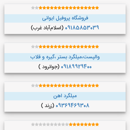
فروشگاه پروفیل ایوانی
09185853039
(اسلام‌آباد غرب)
والپست،میلگرد بستر ،گیره و قلاب
09189929400
(جوانرود )
میلگرد اهن
09369469308
(زرند )