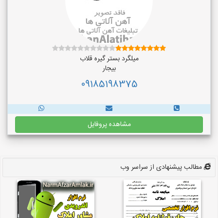
میلگرد بستر گیره قلاب
بیجار
09185198375
مشاهده پروفایل
مطالب پیشنهادی از سراسر وب