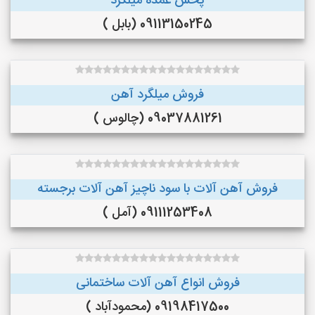
پخش عمده میلگرد
09113150245 (بابل )
فروش میلگرد آهن
09037881261 (چالوس )
فروش آهن آلات با سود ناچیز آهن آلات برجسته
09111253408 (آمل )
فروش انواع آهن آلات ساختمانی
09198417500 (محمودآباد )