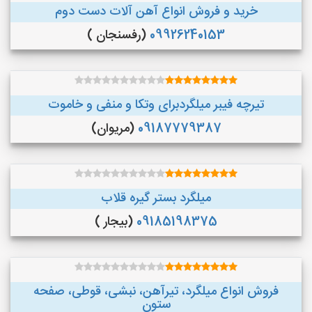
خرید و فروش انواع آهن آلات دست دوم
09926240153
(رفسنجان )
تیرچه فیبر میلگردبرای وتکا و منفی و خاموت
09187779387
(مریوان)
میلگرد بستر گیره قلاب
09185198375
(بیجار )
فروش انواع میلگرد، تیرآهن، نبشی، قوطی، صفحه
ستون