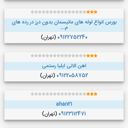
بورس انواع لوله های مانیسمان بدون درز در رده های
م...
09122752240
(تهران)
اهن الاتی ایلیا رستمی
09122058752
(تهران)
ahan21
09123112471
(تهران)