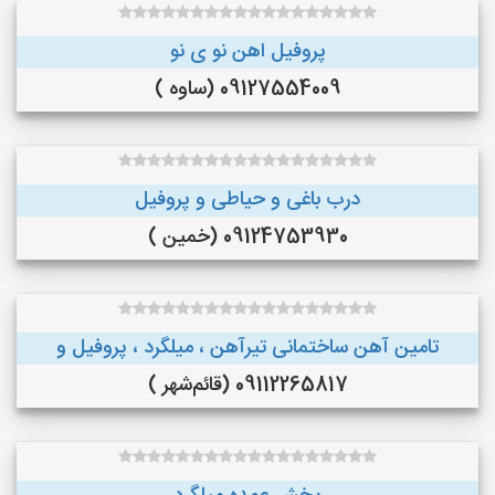
پروفیل اهن نو ی نو
09127554009 (ساوه )
درب باغی و حیاطی و پروفیل
09124753930 (خمین )
تامین آهن ساختمانی تیرآهن ، میلگرد ، پروفیل و
09112265817 (قائم‌شهر )