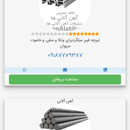
تیرچه فیبر میلگردبرای وتکا و منفی و خاموت
مریوان
09187779387
مشاهده پروفایل
آهن آلاتی