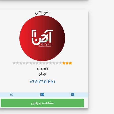
آهن آلاتی
ahan21
تهران
09123112471
مشاهده پروفایل