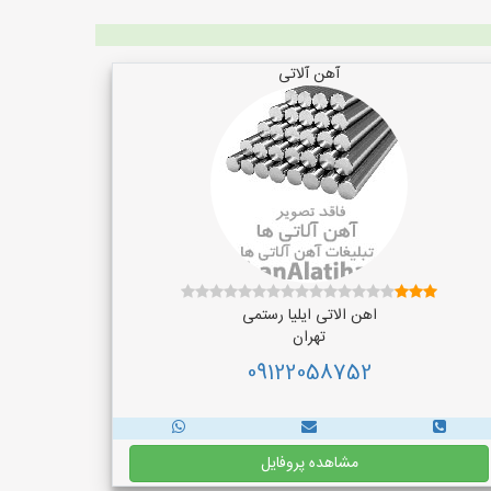
آهن آلاتی
اهن الاتی ایلیا رستمی
تهران
09122058752
مشاهده پروفایل