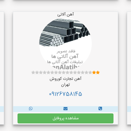
آهن آلاتی
آهن تجارت کوروش
تهران
09126758145
مشاهده پروفایل