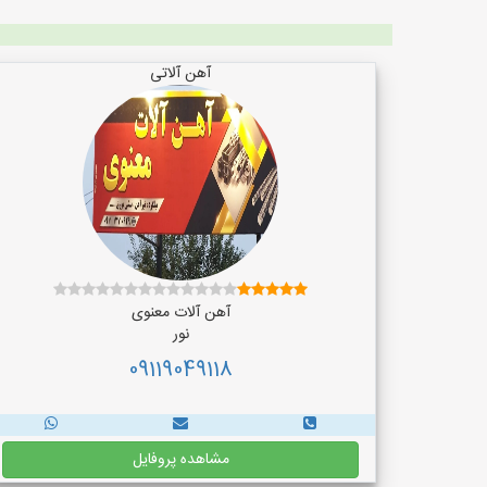
آهن آلاتی
آهن آلات معنوی
نور
09119049118
مشاهده پروفایل