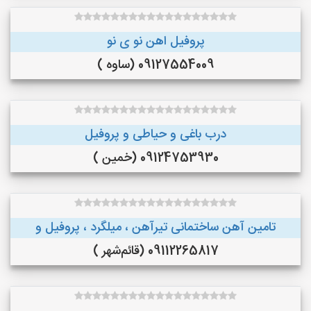
پروفیل اهن نو ی نو
09127554009 (ساوه )
درب باغی و حیاطی و پروفیل
09124753930 (خمین )
تامین آهن ساختمانی تیرآهن ، میلگرد ، پروفیل و
09112265817 (قائم‌شهر )