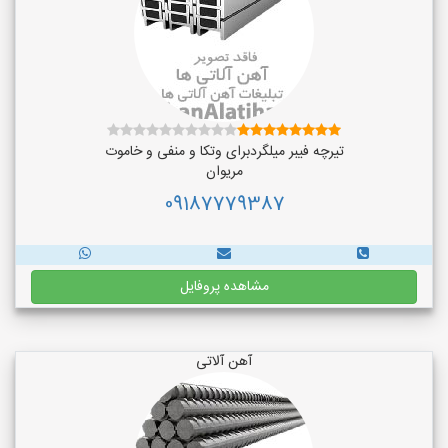
تیرچه فیبر میلگردبرای وتکا و منفی و خاموت
مریوان
09187779387
مشاهده پروفایل
آهن آلاتی