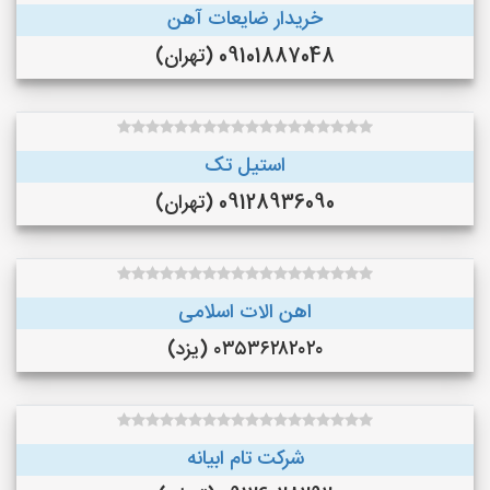
خریدار ضایعات آهن
09101887048 (تهران)
استیل تک
09128936090 (تهران)
اهن الات اسلامی
۰۳۵۳۶۲۸۲۰۲۰ (یزد)
شرکت تام ابیانه