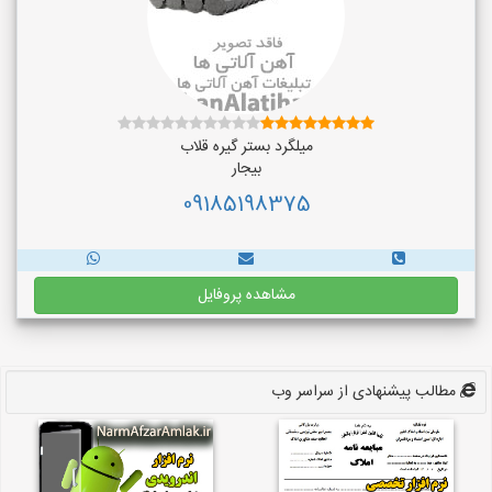
میلگرد بستر گیره قلاب
بیجار
09185198375
مشاهده پروفایل
مطالب پیشنهادی از سراسر وب