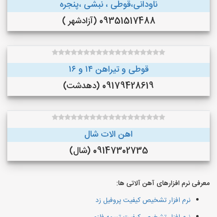
ناودانی،قوطی ، نبشی ،پنجره
09351517488 (آزادشهر )
قوطی و تیراهن ۱۴ و ۱۶
09179428619 (دهدشت)
اهن الات شال
09147302735 (شال)
معرفی نرم افزارهای آهن آلاتی ها:
نرم افزار تشخیص کیفیت پروفیل زد