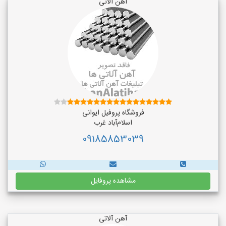
آهن آلاتی
فروشگاه پروفیل ایوانی
اسلام‌آباد غرب
09185853039
مشاهده پروفایل
آهن آلاتی