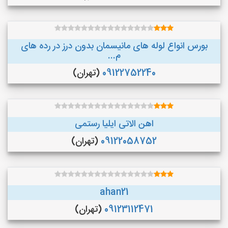
بورس انواع لوله های مانیسمان بدون درز در رده های
م...
09122752240
(تهران)
اهن الاتی ایلیا رستمی
09122058752
(تهران)
ahan21
09123112471
(تهران)