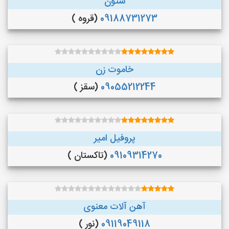
ستون
09188731273
(قروه )
خاموت زن
09055212244
(سقز )
پروفیل امیر
09109314270
(تاکستان )
آهن آلات معنوی
09119049118
(نور )