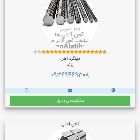
میلگرد اهن
زرند
09369469308
مشاهده پروفایل
آهن آلاتی