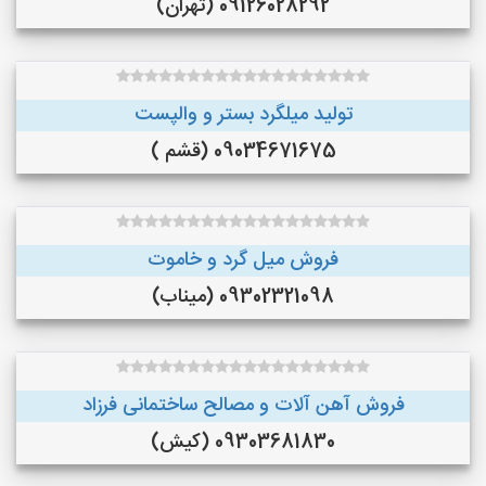
09126028292 (تهران)
تولید میلگرد بستر و والپست
09034671675 (قشم )
فروش میل گرد و خاموت
09302321098 (میناب)
فروش آهن آلات و مصالح ساختمانی فرزاد
09303681830 (کیش)