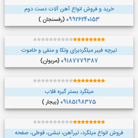
خرید و فروش انواع آهن آلات دست دوم
09926240153
(رفسنجان )
تیرچه فیبر میلگردبرای وتکا و منفی و خاموت
09187779387
(مریوان)
میلگرد بستر گیره قلاب
09185198375
(بیجار )
فروش انواع میلگرد، تیرآهن، نبشی، قوطی، صفحه