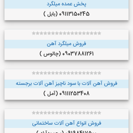
پخش عمده میلگرد
09113150245 (بابل )
فروش میلگرد آهن
09037881261 (چالوس )
فروش آهن آلات با سود ناچیز آهن آلات برجسته
09111253408 (آمل )
فروش انواع آهن آلات ساختمانی