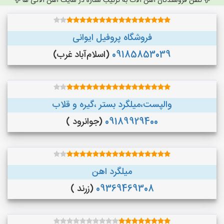
تلفن فروشندگان آهن آلات به ترتیب ستاره در سایت آهن آلاتی ها
فروشگاه پروفیل ایوانی
09185853039
(اسلام‌آباد غرب)
والپست،میلگرد بستر ،گیره و قلاب
09189929400
(جوانرود )
میلگرد اهن
09369469308
(زرند )