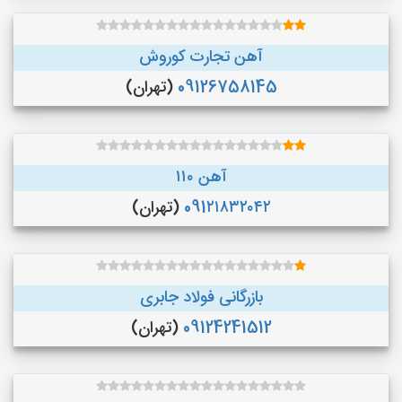
آهن تجارت کوروش
09126758145
(تهران)
آهن ۱۱۰
091۲۱۸۳۲۰۴۲
(تهران)
بازرگانی فولاد جابری
09124241512
(تهران)