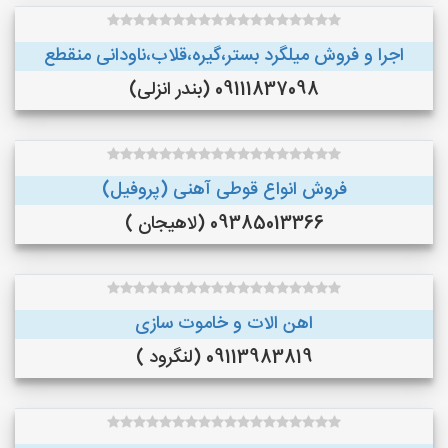
اجرا و فروش میلگرد بستر،گیره،قلاب،ناودانی منقطع
09111837098 (بندر انزلی)
فروش انواع قوطی آهنی (پروفیل)
09385013366 (لاهیجان )
اهن الات و خاموت سازی
09113983819 (لنگرود )