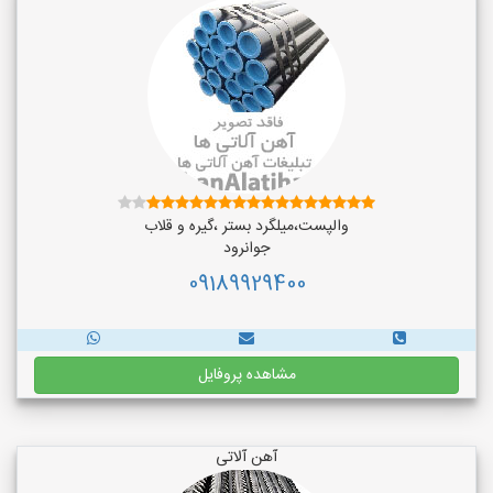
والپست،میلگرد بستر ،گیره و قلاب
جوانرود
09189929400
مشاهده پروفایل
آهن آلاتی