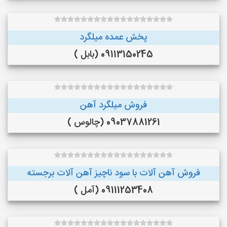
پخش عمده میلگرد
09113150245 (بابل )
فروش میلگرد آهن
09037881261 (چالوس )
فروش آهن آلات با سود ناچیز آهن آلات برجسته
09111253408 (آمل )