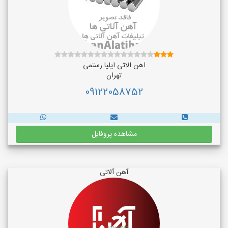
اهن الاتی ایلیا رستمی
تهران
09122058752
مشاهده پروفایل
آهن آلاتی