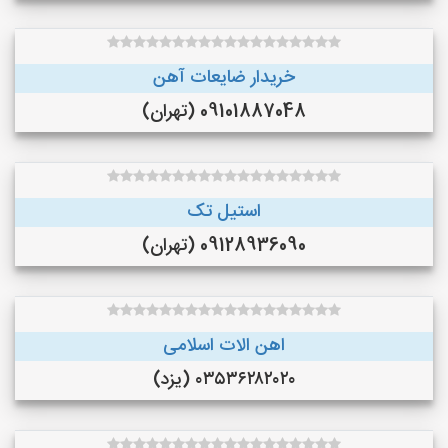
خریدار ضایعات آهن
09101887048 (تهران)
استیل تک
09128936090 (تهران)
اهن الات اسلامی
۰۳۵۳۶۲۸۲۰۲۰ (یزد)