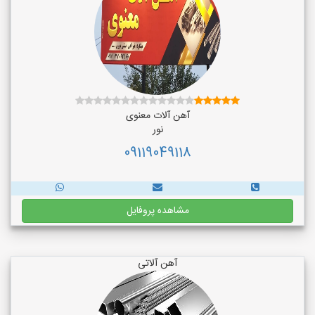
آهن آلات معنوی
نور
09119049118
مشاهده پروفایل
آهن آلاتی