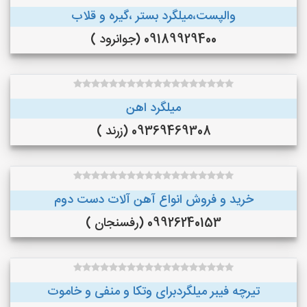
والپست،میلگرد بستر ،گیره و قلاب
09189929400 (جوانرود )
میلگرد اهن
09369469308 (زرند )
خرید و فروش انواع آهن آلات دست دوم
09926240153 (رفسنجان )
تیرچه فیبر میلگردبرای وتکا و منفی و خاموت