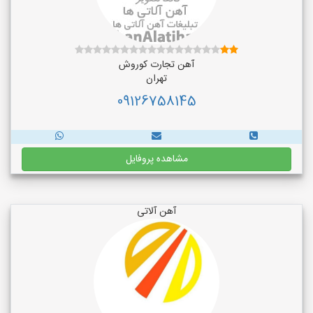
آهن تجارت کوروش
تهران
09126758145
مشاهده پروفایل
آهن آلاتی