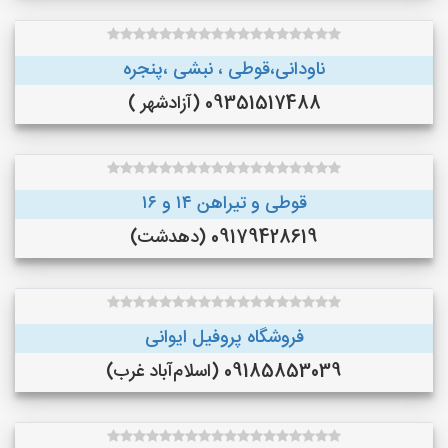
ناودانی،قوطی ، نبشی ،پنجره
09351517488 (آزادشهر )
قوطی و تیراهن ۱۴ و ۱۶
09179428619 (دهدشت)
فروشگاه پروفیل ایوانی
09185853039 (اسلام‌آباد غرب)