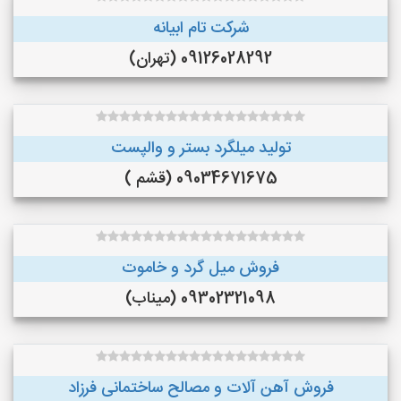
شرکت تام ابیانه
09126028292 (تهران)
تولید میلگرد بستر و والپست
09034671675 (قشم )
فروش میل گرد و خاموت
09302321098 (میناب)
فروش آهن آلات و مصالح ساختمانی فرزاد