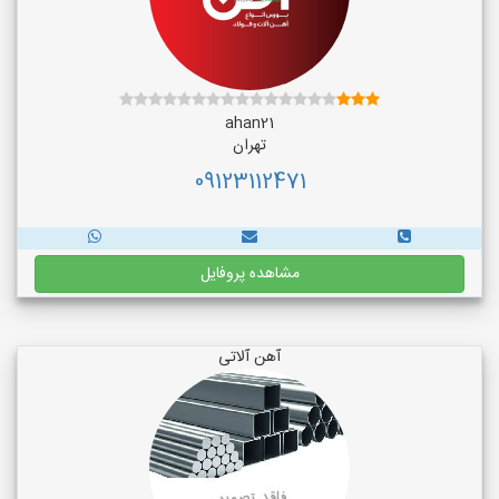
ahan21
تهران
09123112471
مشاهده پروفایل
آهن آلاتی