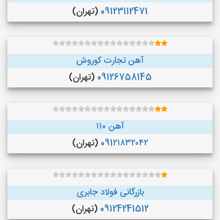
09123112471
(تهران)
آهن تجارت کوروش
09126758145
(تهران)
آهن ۱۱۰
091۲۱۸۳۲۰۴۲
(تهران)
بازرگانی فولاد جابری
09124241512
(تهران)