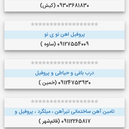
09303681830 (کیش)
پروفیل اهن نو ی نو
09127554009 (ساوه )
درب باغی و حیاطی و پروفیل
09124753930 (خمین )
تامین آهن ساختمانی تیرآهن ، میلگرد ، پروفیل و
09112265817 (قائم‌شهر )