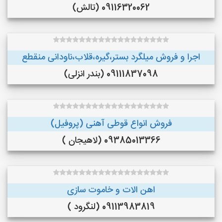
09116320062 (تالش)
اجرا و فروش میلگرد بستر،گیره،قلاب،ناودانی منقطع
09111837098 (بندر انزلی)
فروش انواع قوطی آهنی (پروفیل)
09385013366 (لاهیجان )
اهن الات و خاموت سازی
09113983819 (لنگرود )