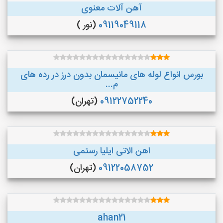
آهن آلات معنوی
09119049118
(نور )
بورس انواع لوله های مانیسمان بدون درز در رده های
م...
09122752240
(تهران)
اهن الاتی ایلیا رستمی
09122058752
(تهران)
ahan21