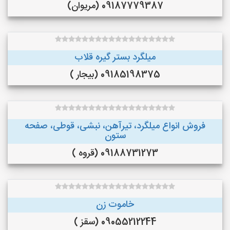
09187779387 (مریوان)
میلگرد بستر گیره قلاب
09185198375 (بیجار )
فروش انواع میلگرد، تیرآهن، نبشی، قوطی، صفحه
ستون
09188731273 (قروه )
خاموت زن
09055212244 (سقز )