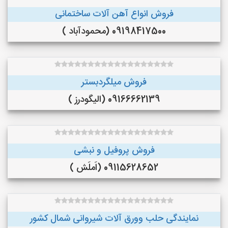
فروش انواع آهن آلات ساختمانی
09198417500 (محمودآباد )
فروش میلگردبستر
09166662139 (الیگودرز )
فروش پروفیل و نبشی
09115628652 (اَملَش )
نمایندگی حلب وورق آلات شیروانی شمال کشور