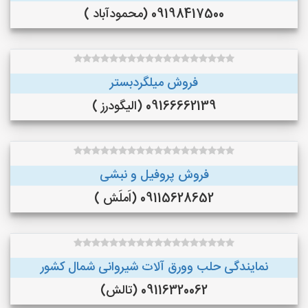
09198417500 (محمودآباد )
فروش میلگردبستر
09166662139 (الیگودرز )
فروش پروفیل و نبشی
09115628652 (اَملَش )
نمایندگی حلب وورق آلات شیروانی شمال کشور
09116320062 (تالش)