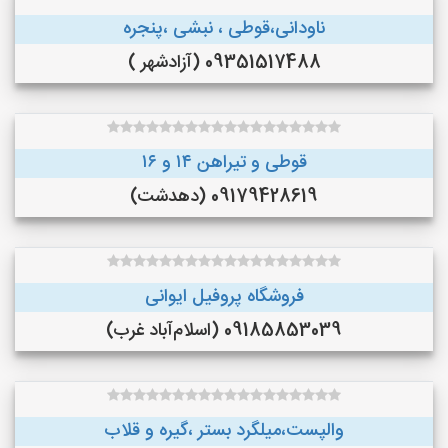
ناودانی،قوطی ، نبشی ،پنجره
09351517488 (آزادشهر )
قوطی و تیراهن ۱۴ و ۱۶
09179428619 (دهدشت)
فروشگاه پروفیل ایوانی
09185853039 (اسلام‌آباد غرب)
والپست،میلگرد بستر ،گیره و قلاب