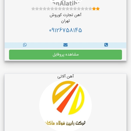
آهن تجارت کوروش
تهران
09126758145
مشاهده پروفایل
آهن آلاتی