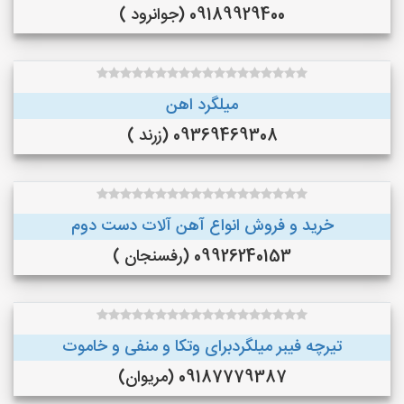
09189929400 (جوانرود )
میلگرد اهن
09369469308 (زرند )
خرید و فروش انواع آهن آلات دست دوم
09926240153 (رفسنجان )
تیرچه فیبر میلگردبرای وتکا و منفی و خاموت
09187779387 (مریوان)