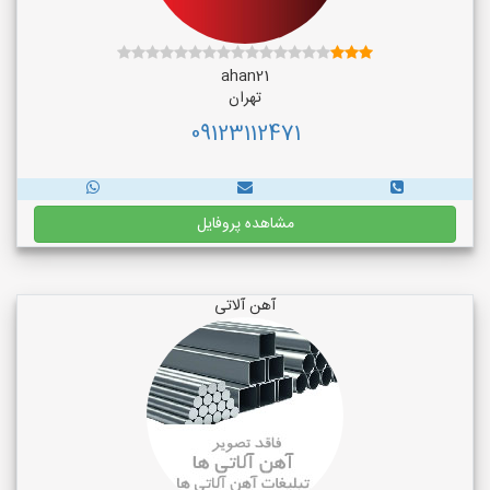
ahan21
تهران
09123112471
مشاهده پروفایل
آهن آلاتی