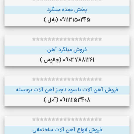
پخش عمده میلگرد
09113150245 (بابل )
فروش میلگرد آهن
09037881261 (چالوس )
فروش آهن آلات با سود ناچیز آهن آلات برجسته
09111253408 (آمل )
فروش انواع آهن آلات ساختمانی