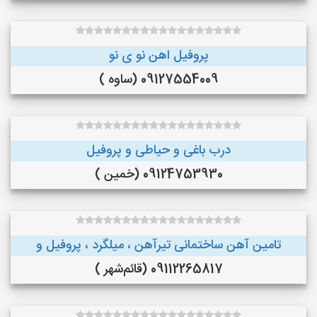
پروفیل اهن نو ی نو
09127554009 (ساوه )
درب باغی و حیاطی و پروفیل
09124753930 (خمین )
تامین آهن ساختمانی تیرآهن ، میلگرد ، پروفیل و
09112265817 (قائم‌شهر )