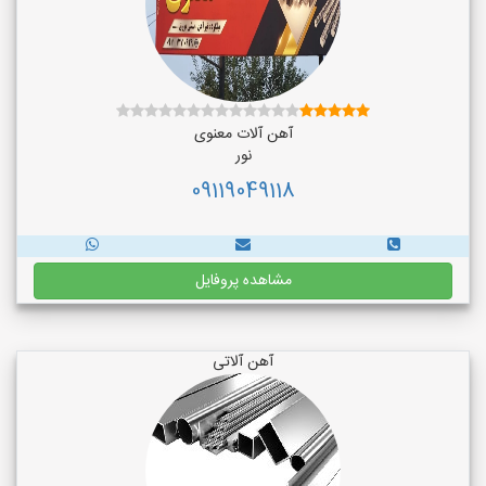
آهن آلات معنوی
نور
09119049118
مشاهده پروفایل
آهن آلاتی