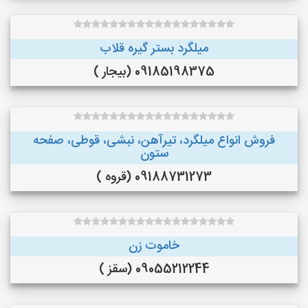
میلگرد بستر گیره قلاب
09185198375 (بیجار )
فروش انواع میلگرد، تیرآهن، نبشی، قوطی، صفحه
ستون
09188731273 (قروه )
خاموت زن
09055212244 (سقز )