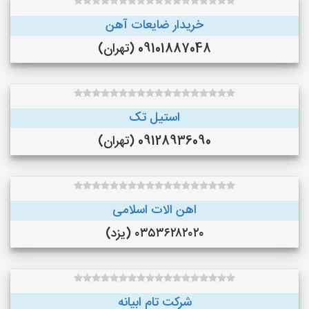
خریدار ضایعات آهن
09101887048 (تهران)
استیل تک
09128936090 (تهران)
اهن الات اسلامی
۰۳۵۳۶۲۸۲۰۲۰ (یزد)
شرکت تام ابیانه