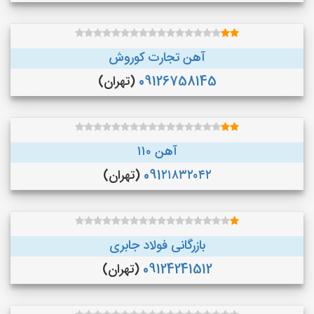
آهن تجارت کوروش
09126758145
(تهران)
آهن ۱۱۰
091۲۱۸۳۲۰۴۲
(تهران)
بازرگانی فولاد جابری
09124241512
(تهران)