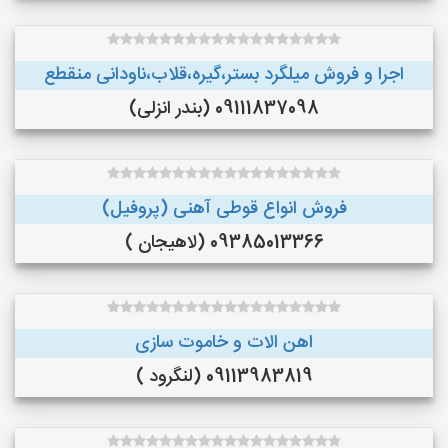
اجرا و فروش میلگرد بستر،گیره،قلاب،ناودانی منقطع
09111837098 (بندر انزلی)
فروش انواع قوطی آهنی (پروفیل)
09385013366 (لاهیجان )
اهن الات و خاموت سازی
09113983819 (لنگرود )