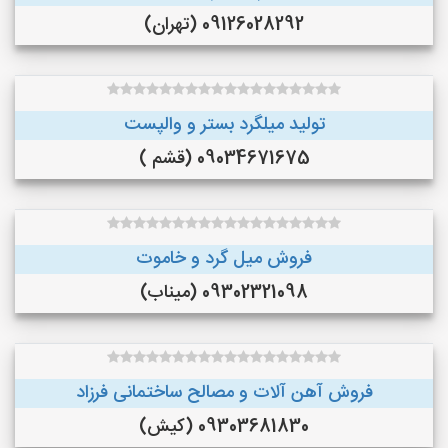
09126028292 (تهران)
تولید میلگرد بستر و والپست
09034671675 (قشم )
فروش میل گرد و خاموت
09302321098 (میناب)
فروش آهن آلات و مصالح ساختمانی فرزاد
09303681830 (کیش)