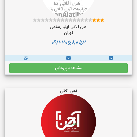
اهن الاتی ایلیا رستمی
تهران
09122058752
مشاهده پروفایل
آهن آلاتی