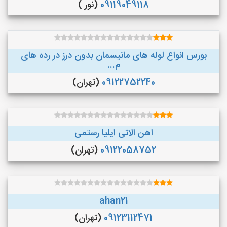
09119049118
(نور )
بورس انواع لوله های مانیسمان بدون درز در رده های
م...
09122752240
(تهران)
اهن الاتی ایلیا رستمی
09122058752
(تهران)
ahan21
09123112471
(تهران)