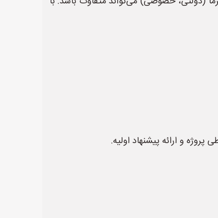
رما (دولتی، خصوصی) می‌تواند متفاوت باشد. با