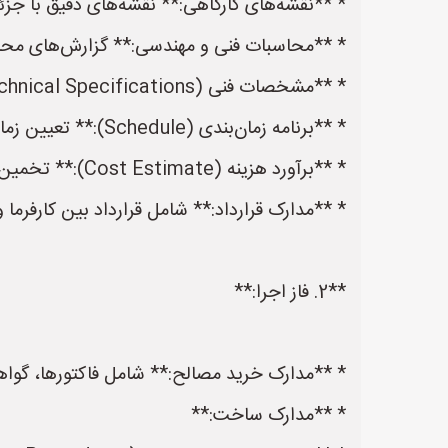
* **نقشه‌های کارگاهی:** نقشه‌های دقیق با ج
* **محاسبات فنی و مهندسی:** گزارش‌های محاسب
* **مشخصات فنی (Technical Specifications):** شامل نوع، کیفیت، استانداردها و روش‌های تست و بازرسی مصالح و قطعات.
* **برنامه زمان‌بندی (Schedule):** تعیین زمان‌بندی مراحل مختلف پروژه از جمله تهیه، ساخت، حمل و نصب قطعات فلزی.
* **برآورد هزینه (Cost Estimate):** تخمین هزینه‌های مربوط به خرید مصالح، ساخت، حمل، نصب و سایر هزینه‌های مرتبط با پروژه.
* **مدارک قرارداد:** شامل قرارداد بین کارفرما 
**2. فاز اجرا:**
* **مدارک خرید مصالح:** شامل فاکتورها، گواهی
* **مدارک ساخت:**