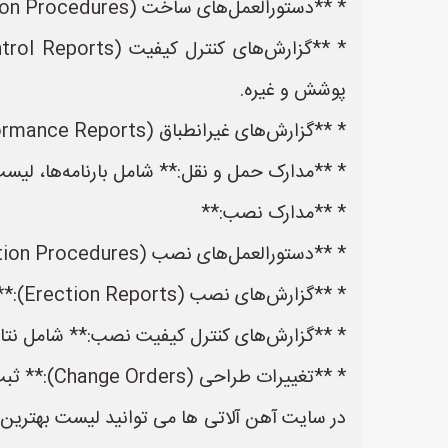
* **دستورالعمل‌های ساخت (Fabrication Procedures):** شرح دقیق مراحل ساخت، جوشکاری، برش، سوراخکاری و سایر فرآیندهای تولید قطعات فلزی.
پوشش و غیره.
* **گزارش‌های غیرانطباق (Non-Conformance Reports):** ثبت موارد مغایرت با مشخصات فنی و نحوه رفع آن‌ها.
* **مدارک حمل و نقل:** شامل بارنامه‌ها، لیس
* **مدارک نصب:**
* **دستورالعمل‌های نصب (Erection Procedures):** شرح دقیق مراحل نصب قطعات فلزی، شامل ترتیب نصب، روش‌های اتصال، و نکات ایمنی.
* **گزارش‌های نصب (Erection Reports):** ثبت مراحل نصب، وضعیت قطعات و هرگونه مشکل یا تغییرات در حین نصب.
* **گزارش‌های کنترل کیفیت نصب:** شامل نتایج
* **تغییرات طراحی (Change Orders):** ثبت هرگونه تغییر در نقشه‌ها، مشخصات فنی یا برنامه زمان‌بندی که در طول اجرای پروژه رخ