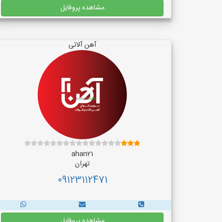
مشاهده پروفایل
آهن آلاتی
ahan21
تهران
09123112471
مشاهده پروفایل