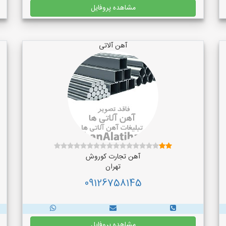
مشاهده پروفایل
آهن آلاتی
آهن تجارت کوروش
تهران
09126758145
مشاهده پروفایل