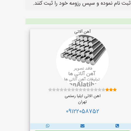
بت نام نموده و سپس رزومه خود را ثبت کنند.
آهن آلاتی
اهن الاتی ایلیا رستمی
تهران
09122058752