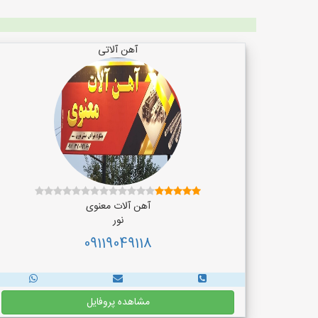
آهن آلاتی
آهن آلات معنوی
نور
09119049118
مشاهده پروفایل