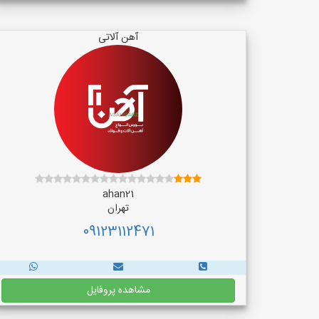
آهن آلاتی
ahan21
تهران
09123112471
مشاهده پروفایل