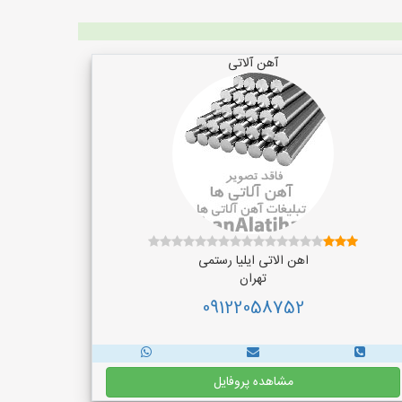
آهن آلاتی
اهن الاتی ایلیا رستمی
تهران
09122058752
مشاهده پروفایل