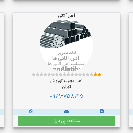
آهن آلاتی
آهن تجارت کوروش
تهران
09126758145
مشاهده پروفایل