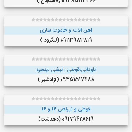
09385013366 (لاهیجان )
اهن الات و خاموت سازی
09113983819 (لنگرود )
ناودانی،قوطی ، نبشی ،پنجره
09351517488 (آزادشهر )
قوطی و تیراهن ۱۴ و ۱۶
09179428619 (دهدشت)