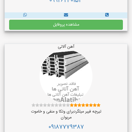
09926240153
مشاهده پروفایل
آهن آلاتی
تیرچه فیبر میلگردبرای وتکا و منفی و خاموت
مریوان
09187779387