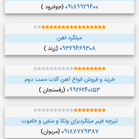
09189929400
(جوانرود )
میلگرد اهن
09369469308
(زرند )
خرید و فروش انواع آهن آلات دست دوم
09926240153
(رفسنجان )
تیرچه فیبر میلگردبرای وتکا و منفی و خاموت
09187779387
(مریوان)