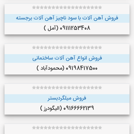
فروش آهن آلات با سود ناچیز آهن آلات برجسته
09111253408 (آمل )
فروش انواع آهن آلات ساختمانی
09198417500 (محمودآباد )
فروش میلگردبستر
09166662139 (الیگودرز )