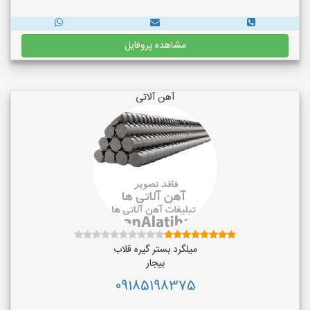
مشاهده پروفایل
آهن آلاتی
میلگرد بستر گیره قلاب
بیجار
09185198375