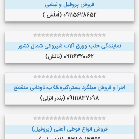
فروش پروفیل و نبشی
09115628652 (اَملَش )
نمایندگی حلب وورق آلات شیروانی شمال کشور
09116320062 (تالش)
اجرا و فروش میلگرد بستر،گیره،قلاب،ناودانی منقطع
09111837098 (بندر انزلی)
فروش انواع قوطی آهنی (پروفیل)