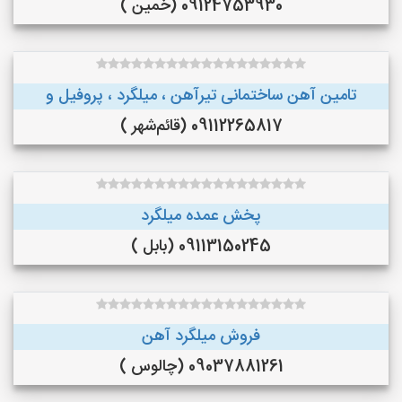
09124753930 (خمین )
تامین آهن ساختمانی تیرآهن ، میلگرد ، پروفیل و
09112265817 (قائم‌شهر )
پخش عمده میلگرد
09113150245 (بابل )
فروش میلگرد آهن
09037881261 (چالوس )