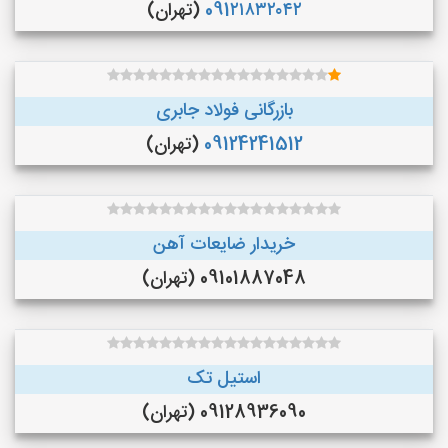
091۲۱۸۳۲۰۴۲
(تهران)
بازرگانی فولاد جابری
09124241512
(تهران)
خریدار ضایعات آهن
09101887048 (تهران)
استیل تک
09128936090 (تهران)