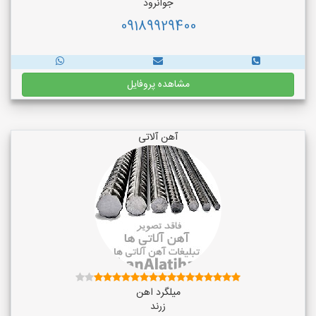
جوانرود
09189929400
مشاهده پروفایل
آهن آلاتی
میلگرد اهن
زرند