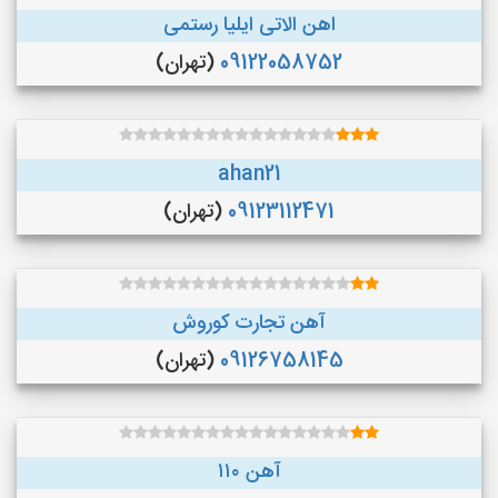
اهن الاتی ایلیا رستمی
09122058752
(تهران)
ahan21
09123112471
(تهران)
آهن تجارت کوروش
09126758145
(تهران)
آهن ۱۱۰