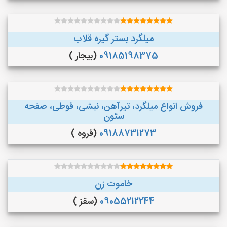
میلگرد بستر گیره قلاب
09185198375
(بیجار )
فروش انواع میلگرد، تیرآهن، نبشی، قوطی، صفحه
ستون
09188731273
(قروه )
خاموت زن
09055212244
(سقز )