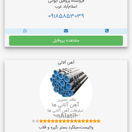
فروشگاه پروفیل ایوانی
اسلام‌آباد غرب
09185853039
مشاهده پروفایل
آهن آلاتی
والپست،میلگرد بستر ،گیره و قلاب