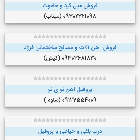
فروش میل گرد و خاموت
09302321098 (میناب)
فروش آهن آلات و مصالح ساختمانی فرزاد
09303681830 (کیش)
پروفیل اهن نو ی نو
09127554009 (ساوه )
درب باغی و حیاطی و پروفیل