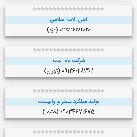
اهن الات اسلامی
۰۳۵۳۶۲۸۲۰۲۰ (یزد)
شرکت تام ابیانه
09126028292 (تهران)
تولید میلگرد بستر و والپست
09034671675 (قشم )