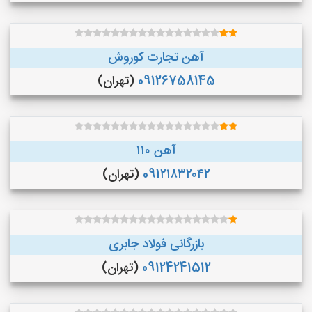
آهن تجارت کوروش
09126758145
(تهران)
آهن ۱۱۰
091۲۱۸۳۲۰۴۲
(تهران)
بازرگانی فولاد جابری
09124241512
(تهران)