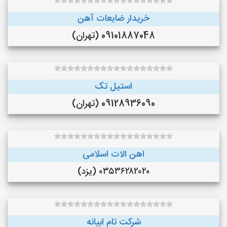
خریدار ضایعات آهن
09101887048 (تهران)
استیل تک
09128936090 (تهران)
اهن الات اسلامی
۰۳۵۳۶۲۸۲۰۲۰ (یزد)
شرکت تام ابیانه