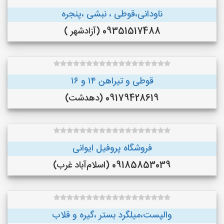
ناودانی،قوطی ، نبشی ،پنجره
09351517488 (آزادشهر )
قوطی و تیراهن ۱۴ و ۱۶
09179428619 (دهدشت)
فروشگاه پروفیل ایوانی
09185853039 (اسلام‌آباد غرب)
والپست،میلگرد بستر ،گیره و قلاب