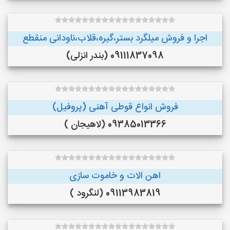
اجرا و فروش میلگرد بستر،گیره،قلاب،ناودانی منقطع
09111837098 (بندر انزلی)
فروش انواع قوطی آهنی (پروفیل)
09385013366 (لاهیجان )
اهن الات و خاموت سازی
09113983819 (لنگرود )