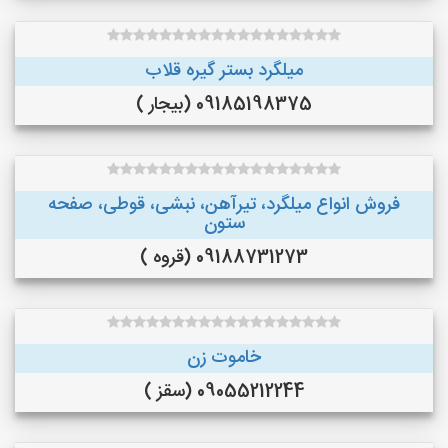
میلگرد بستر گیره قلاب
09185198375 (بیجار )
فروش انواع میلگرد، تیرآهن، نبشی، قوطی، صفحه
ستون
09188731273 (قروه )
خاموت زن
09055212244 (سقز )