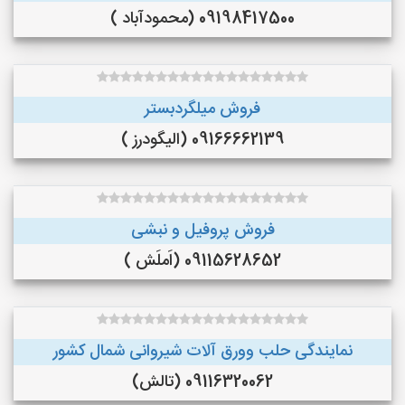
09198417500 (محمودآباد )
فروش میلگردبستر
09166662139 (الیگودرز )
فروش پروفیل و نبشی
09115628652 (اَملَش )
نمایندگی حلب وورق آلات شیروانی شمال کشور
09116320062 (تالش)