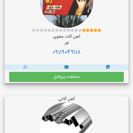
آهن آلات معنوی
نور
09119049118
مشاهده پروفایل
آهن آلاتی