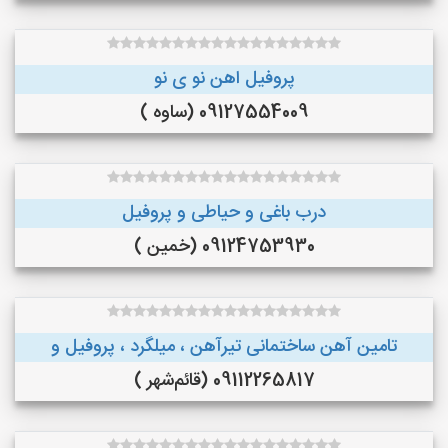
پروفیل اهن نو ی نو
09127554009 (ساوه )
درب باغی و حیاطی و پروفیل
09124753930 (خمین )
تامین آهن ساختمانی تیرآهن ، میلگرد ، پروفیل و
09112265817 (قائم‌شهر )