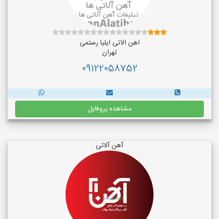
اهن الاتی ایلیا رستمی
تهران
09122058752
مشاهده پروفایل
آهن آلاتی