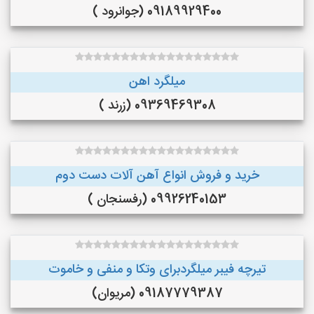
09189929400 (جوانرود )
میلگرد اهن
09369469308 (زرند )
خرید و فروش انواع آهن آلات دست دوم
09926240153 (رفسنجان )
تیرچه فیبر میلگردبرای وتکا و منفی و خاموت
09187779387 (مریوان)