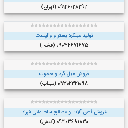
09126028292 (تهران)
تولید میلگرد بستر و والپست
09034671675 (قشم )
فروش میل گرد و خاموت
09302321098 (میناب)
فروش آهن آلات و مصالح ساختمانی فرزاد
09303681830 (کیش)