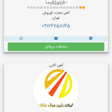
آهن تجارت کوروش
تهران
09126758145
مشاهده پروفایل
آهن آلاتی