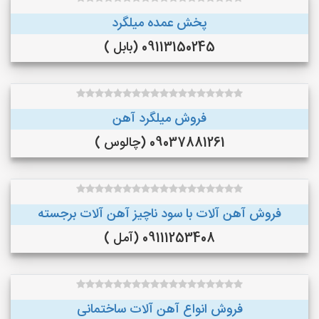
پخش عمده میلگرد
09113150245 (بابل )
فروش میلگرد آهن
09037881261 (چالوس )
فروش آهن آلات با سود ناچیز آهن آلات برجسته
09111253408 (آمل )
فروش انواع آهن آلات ساختمانی