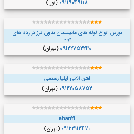
09119049118
(نور )
بورس انواع لوله های مانیسمان بدون درز در رده های
م...
09122752240
(تهران)
اهن الاتی ایلیا رستمی
09122058752
(تهران)
ahan21
09123112471
(تهران)