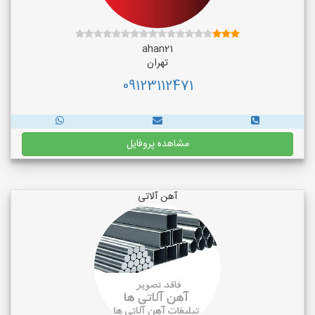
ahan21
تهران
09123112471
مشاهده پروفایل
آهن آلاتی