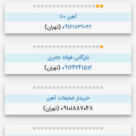
آهن ۱۱۰
091۲۱۸۳۲۰۴۲
(تهران)
بازرگانی فولاد جابری
09124241512
(تهران)
خریدار ضایعات آهن
09101887048 (تهران)