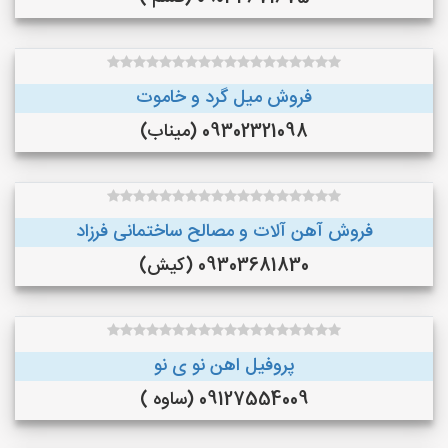
فروش میل گرد و خاموت
09302321098 (میناب)
فروش آهن آلات و مصالح ساختمانی فرزاد
09303681830 (کیش)
پروفیل اهن نو ی نو
09127554009 (ساوه )