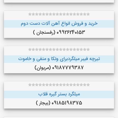
خرید و فروش انواع آهن آلات دست دوم
09926240153 (رفسنجان )
تیرچه فیبر میلگردبرای وتکا و منفی و خاموت
09187779387 (مریوان)
میلگرد بستر گیره قلاب
09185198375 (بیجار )