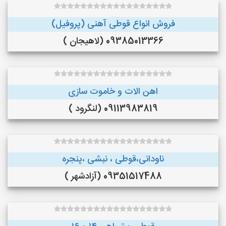
فروش انواع قوطی آهنی (پروفیل)
09385013366 (لاهیجان )
اهن الات و خاموت سازی
09113983819 (لنگرود )
ناودانی،قوطی ، نبشی ،پنجره
09351517488 (آزادشهر )