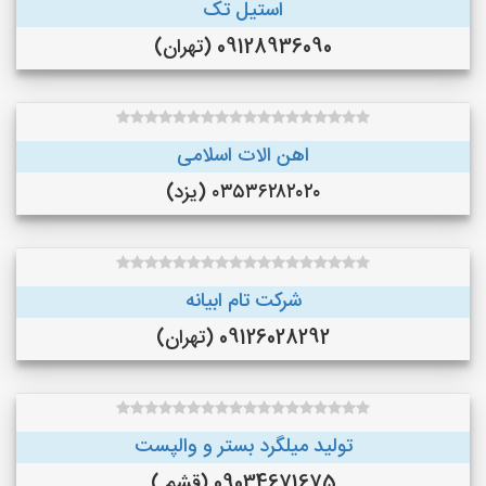
استیل تک
09128936090 (تهران)
اهن الات اسلامی
۰۳۵۳۶۲۸۲۰۲۰ (یزد)
شرکت تام ابیانه
09126028292 (تهران)
تولید میلگرد بستر و والپست
09034671675 (قشم )