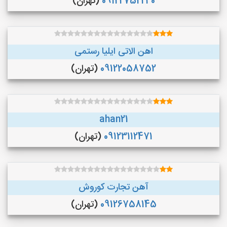
09122752240
(تهران)
اهن الاتی ایلیا رستمی
09122058752
(تهران)
ahan21
09123112471
(تهران)
آهن تجارت کوروش
09126758145
(تهران)