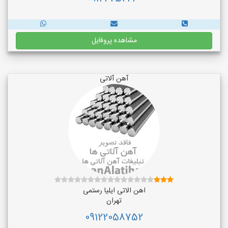
مشاهده پروفایل
آهن آلاتی
اهن الاتی ایلیا رستمی
تهران
09122058752