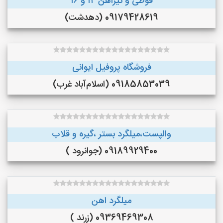
قوطی و تیراهن ۱۴ و ۱۶
09179428619 (دهدشت)
فروشگاه پروفیل ایوانی
09185853039 (اسلام‌آباد غرب)
والپست،میلگرد بستر ،گیره و قلاب
09189929400 (جوانرود )
میلگرد اهن
09369469308 (زرند )