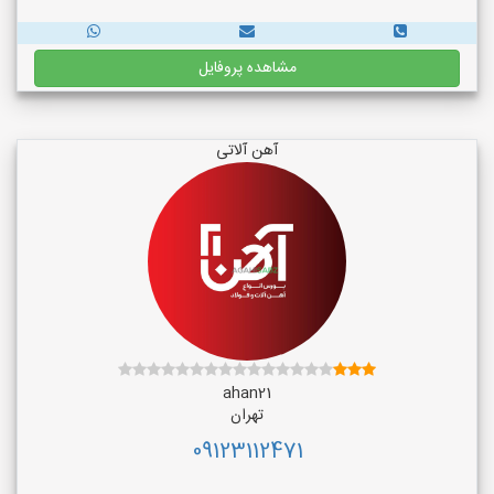
مشاهده پروفایل
آهن آلاتی
ahan21
تهران
09123112471