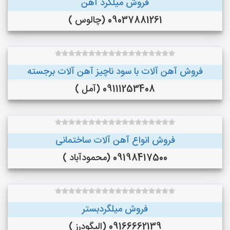
فروش میلگرد آهن
09037881261 (چالوس )
فروش آهن آلات با سود ناچیز آهن آلات برجسته
09111253408 (آمل )
فروش انواع آهن آلات ساختمانی
09198417500 (محمودآباد )
فروش میلگردبستر
09166662139 (الیگودرز )