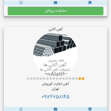
مشاهده پروفایل
آهن آلاتی
آهن تجارت کوروش
تهران
09126758145