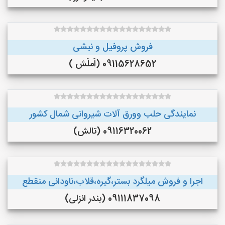
فروش پروفیل و نبشی
09115628652 (اَملَش )
نمایندگی حلب وورق آلات شیروانی شمال کشور
09116320062 (تالش)
اجرا و فروش میلگرد بستر،گیره،قلاب،ناودانی منقطع
09111837098 (بندر انزلی)