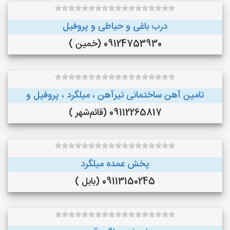
درب باغی و حیاطی و پروفیل
09124753930 (خمین )
تامین آهن ساختمانی تیرآهن ، میلگرد ، پروفیل و
09112265817 (قائم‌شهر )
پخش عمده میلگرد
09113150245 (بابل )