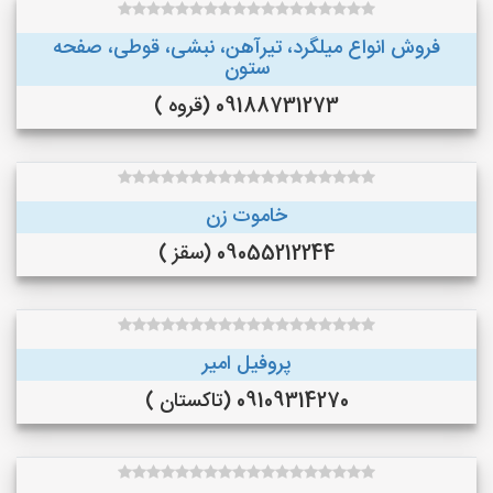
فروش انواع میلگرد، تیرآهن، نبشی، قوطی، صفحه
ستون
09188731273 (قروه )
خاموت زن
09055212244 (سقز )
پروفیل امیر
09109314270 (تاکستان )