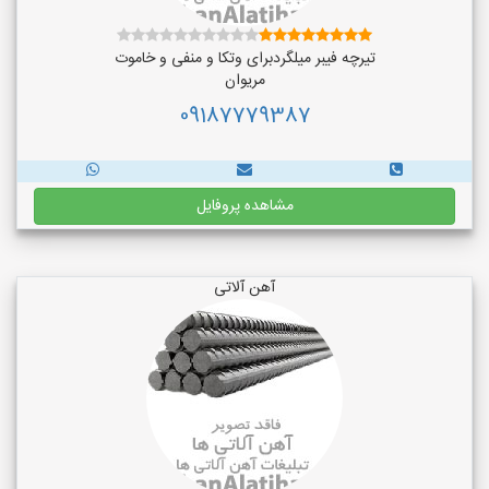
تیرچه فیبر میلگردبرای وتکا و منفی و خاموت
مریوان
09187779387
مشاهده پروفایل
آهن آلاتی