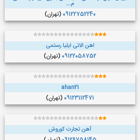
م...
09122752240
(تهران)
اهن الاتی ایلیا رستمی
09122058752
(تهران)
ahan21
09123112471
(تهران)
آهن تجارت کوروش