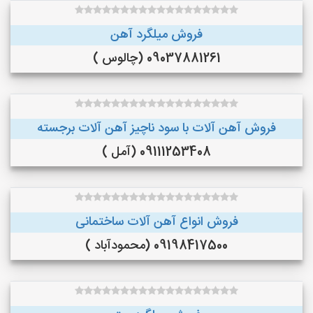
فروش میلگرد آهن
09037881261 (چالوس )
فروش آهن آلات با سود ناچیز آهن آلات برجسته
09111253408 (آمل )
فروش انواع آهن آلات ساختمانی
09198417500 (محمودآباد )