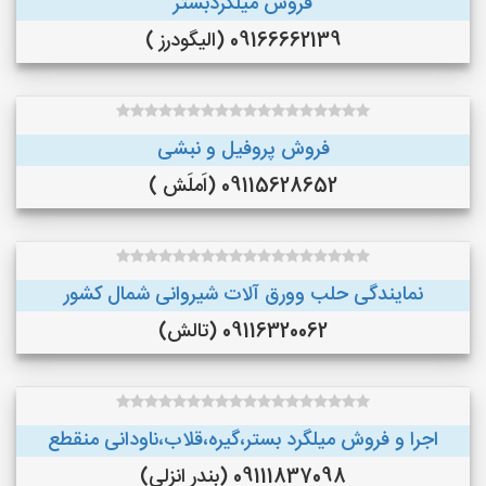
فروش میلگردبستر
09166662139 (الیگودرز )
فروش پروفیل و نبشی
09115628652 (اَملَش )
نمایندگی حلب وورق آلات شیروانی شمال کشور
09116320062 (تالش)
اجرا و فروش میلگرد بستر،گیره،قلاب،ناودانی منقطع
09111837098 (بندر انزلی)