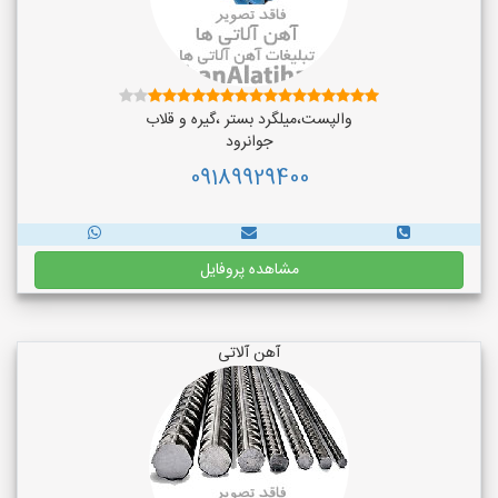
والپست،میلگرد بستر ،گیره و قلاب
جوانرود
09189929400
مشاهده پروفایل
آهن آلاتی