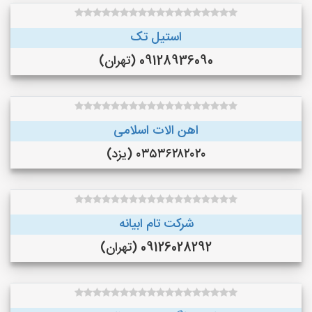
استیل تک
09128936090 (تهران)
اهن الات اسلامی
۰۳۵۳۶۲۸۲۰۲۰ (یزد)
شرکت تام ابیانه
09126028292 (تهران)