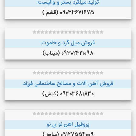
تولید میلگرد بستر و والپست
09034671675 (قشم )
فروش میل گرد و خاموت
09302321098 (میناب)
فروش آهن آلات و مصالح ساختمانی فرزاد
09303681830 (کیش)
پروفیل اهن نو ی نو
09127554009 (ساوه )