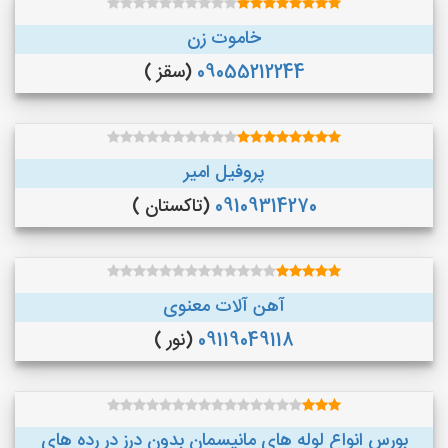
خاموت زن
09055212244
(سقز )
پروفیل امیر
09109314270
(تاکستان )
آهن آلات معنوی
09119049118
(نور )
بورس انواع لوله های مانیسمان بدون درز در رده های