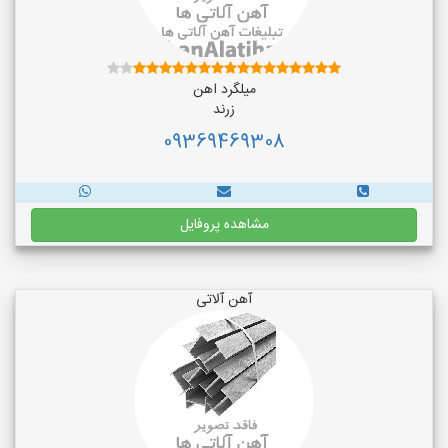
میلگرد اهن
زرند
09369469308
مشاهده پروفایل
آهن آلاتی