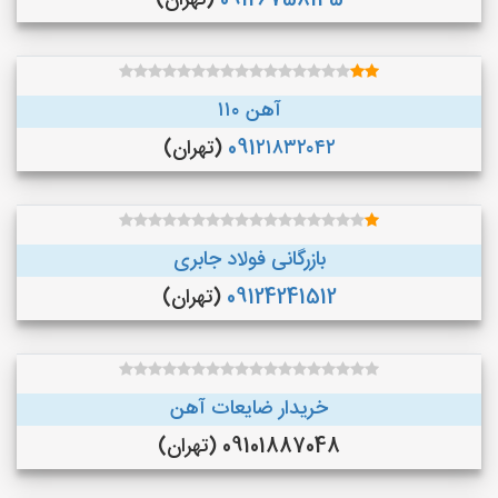
09126758145
(تهران)
آهن ۱۱۰
091۲۱۸۳۲۰۴۲
(تهران)
بازرگانی فولاد جابری
09124241512
(تهران)
خریدار ضایعات آهن
09101887048 (تهران)