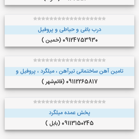
درب باغی و حیاطی و پروفیل
09124753930 (خمین )
تامین آهن ساختمانی تیرآهن ، میلگرد ، پروفیل و
09112265817 (قائم‌شهر )
پخش عمده میلگرد
09113150245 (بابل )