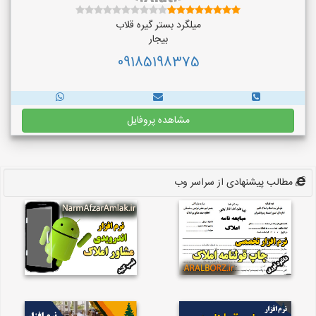
میلگرد بستر گیره قلاب
بیجار
09185198375
مشاهده پروفایل
مطالب پیشنهادی از سراسر وب