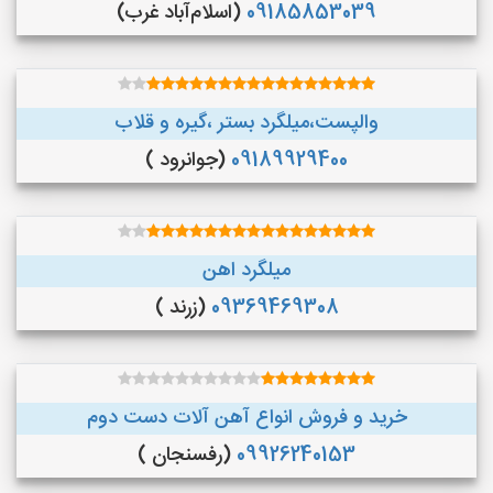
09185853039
(اسلام‌آباد غرب)
والپست،میلگرد بستر ،گیره و قلاب
09189929400
(جوانرود )
میلگرد اهن
09369469308
(زرند )
خرید و فروش انواع آهن آلات دست دوم
09926240153
(رفسنجان )