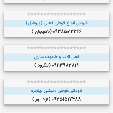
فروش انواع قوطی آهنی (پروفیل)
09385013366 (لاهیجان )
اهن الات و خاموت سازی
09113983819 (لنگرود )
ناودانی،قوطی ، نبشی ،پنجره
09351517488 (آزادشهر )