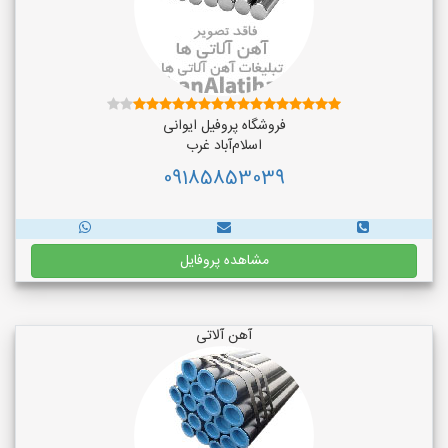
فروشگاه پروفیل ایوانی
اسلام‌آباد غرب
09185853039
مشاهده پروفایل
آهن آلاتی