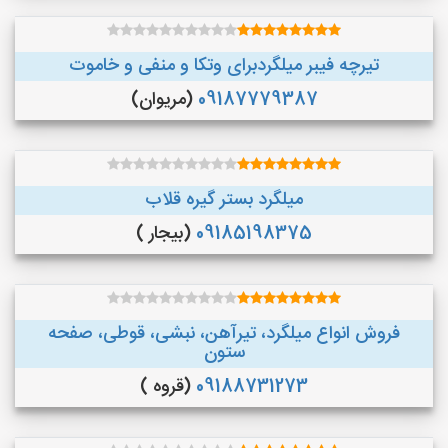
تیرچه فیبر میلگردبرای وتکا و منفی و خاموت
09187779387
(مریوان)
میلگرد بستر گیره قلاب
09185198375
(بیجار )
فروش انواع میلگرد، تیرآهن، نبشی، قوطی، صفحه
ستون
09188731273
(قروه )