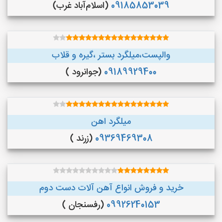
09185853039
(اسلام‌آباد غرب)
والپست،میلگرد بستر ،گیره و قلاب
09189929400
(جوانرود )
میلگرد اهن
09369469308
(زرند )
خرید و فروش انواع آهن آلات دست دوم
09926240153
(رفسنجان )