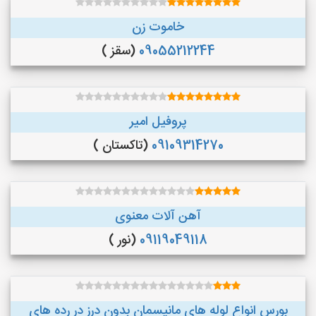
خاموت زن
09055212244
(سقز )
پروفیل امیر
09109314270
(تاکستان )
آهن آلات معنوی
09119049118
(نور )
بورس انواع لوله های مانیسمان بدون درز در رده های