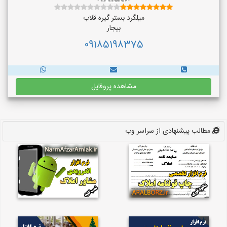
میلگرد بستر گیره قلاب
بیجار
09185198375
مشاهده پروفایل
مطالب پیشنهادی از سراسر وب