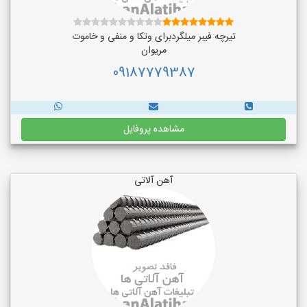
تیرچه فیبر میلگردبرای وتکا و منفی و خاموت
مریوان
09187779387
مشاهده پروفایل
آهن آلاتی