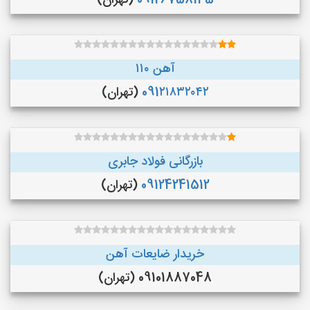
09126758145
(تهران)
آهن ۱۱۰
091۲۱۸۳۲۰۴۲
(تهران)
بازرگانی فولاد جابری
09124241512
(تهران)
خریدار ضایعات آهن
09101887048 (تهران)