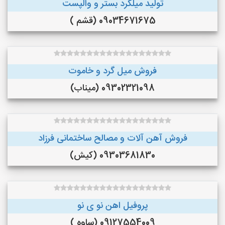
تولید میلگرد بستر و والپست
09034671675 (قشم )
فروش میل گرد و خاموت
09302321098 (میناب)
فروش آهن آلات و مصالح ساختمانی فرزاد
09303681830 (کیش)
پروفیل اهن نو ی نو
09127554009 (ساوه )