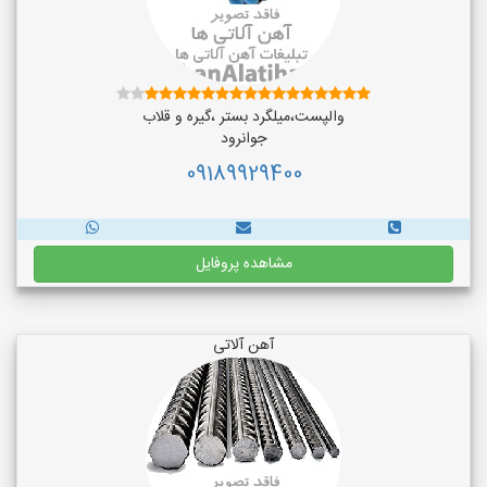
والپست،میلگرد بستر ،گیره و قلاب
جوانرود
09189929400
مشاهده پروفایل
آهن آلاتی