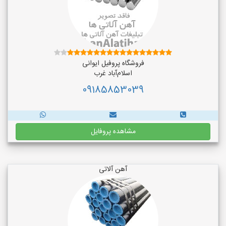
فروشگاه پروفیل ایوانی
اسلام‌آباد غرب
09185853039
مشاهده پروفایل
آهن آلاتی