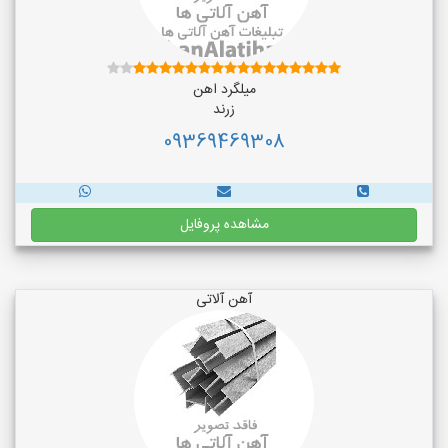
میلگرد اهن
زرند
09369469308
مشاهده پروفایل
آهن آلاتی