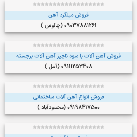
فروش میلگرد آهن
09037881261 (چالوس )
فروش آهن آلات با سود ناچیز آهن آلات برجسته
09111253408 (آمل )
فروش انواع آهن آلات ساختمانی
09198417500 (محمودآباد )