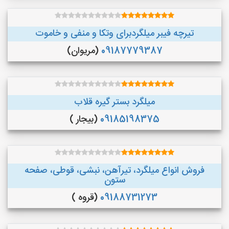
تیرچه فیبر میلگردبرای وتکا و منفی و خاموت
09187779387
(مریوان)
میلگرد بستر گیره قلاب
09185198375
(بیجار )
فروش انواع میلگرد، تیرآهن، نبشی، قوطی، صفحه
ستون
09188731273
(قروه )