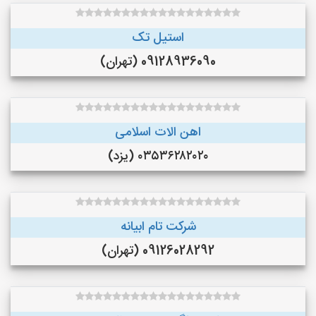
استیل تک
09128936090 (تهران)
اهن الات اسلامی
۰۳۵۳۶۲۸۲۰۲۰ (یزد)
شرکت تام ابیانه
09126028292 (تهران)