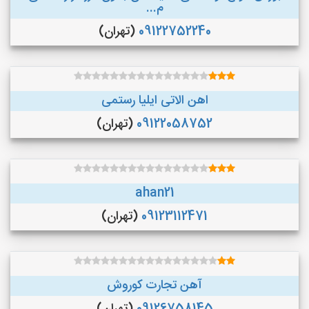
م...
09122752240
(تهران)
اهن الاتی ایلیا رستمی
09122058752
(تهران)
ahan21
09123112471
(تهران)
آهن تجارت کوروش