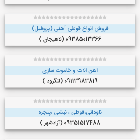
فروش انواع قوطی آهنی (پروفیل)
09385013366 (لاهیجان )
اهن الات و خاموت سازی
09113983819 (لنگرود )
ناودانی،قوطی ، نبشی ،پنجره
09351517488 (آزادشهر )