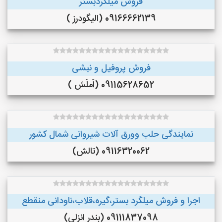
فروش میلگردبستر
09166662139 (الیگودرز )
فروش پروفیل و نبشی
09115628652 (اَملَش )
نمایندگی حلب وورق آلات شیروانی شمال کشور
09116320062 (تالش)
اجرا و فروش میلگرد بستر،گیره،قلاب،ناودانی منقطع
09111837098 (بندر انزلی)