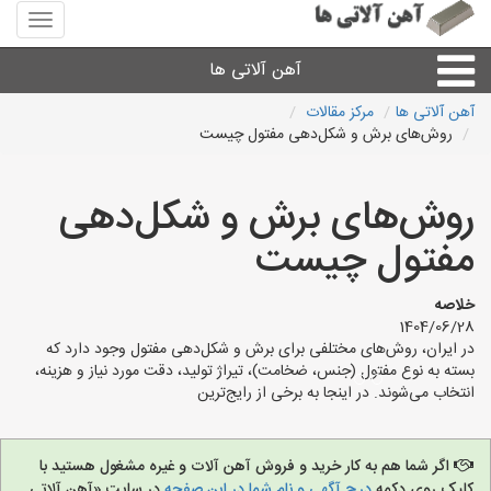
منوی
سایت
آهن
آهن آلاتی ها
آلاتی
ها
آهن آلاتی ها
مرکز مقالات
روش‌های برش و شکل‌دهی مفتول چیست
میلگرد نبشی،مفتول
روش‌های برش و شکل‌دهی
ورق
مفتول چیست
لوله و اتصالات
خلاصه
1404/06/28
سایر آهن آلات
در ایران، روش‌های مختلفی برای برش و شکل‌دهی مفتول وجود دارد که
بسته به نوع مفتول (جنس، ضخامت)، تیراژ تولید، دقت مورد نیاز و هزینه،
انتخاب می‌شوند. در اینجا به برخی از رایج‌ترین
آهن آلاتی های شهرها
اگر شما هم به کار خرید و فروش آهن آلات و غیره مشغول هستید با
کلیک روی دکمه
درج آگهی و نام شما در این صفحه
در سایت «آهن آلاتی